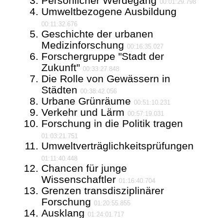
Persönlicher Werdegang
00:01:29.798
Umweltbezogene Ausbildung
00:11:32.676
Geschichte der urbanen
Medizinforschung
00:16:35.027
Forschergruppe "Stadt der
Zukunft"
00:33:27.848
Die Rolle von Gewässern in
Städten
00:38:42.056
Urbane Grünräume
00:51:10.231
Verkehr und Lärm
00:57:19.031
Forschung in die Politik tragen
01:03:21.751
Umweltverträglichkeitsprüfungen
01:11:40.448
Chancen für junge
Wissenschaftler
01:16:40.704
Grenzen transdisziplinärer
Forschung
01:20:55.855
Ausklang
01:24:01.717