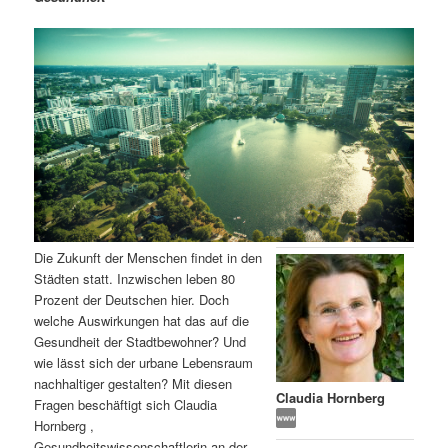
m
u
n
n
g
a
ä
n
e
v
n
i
r
d
g
a
e
ä
t
i
n
r
o
n
I
e
Die Zukunft der Menschen findet in den
n
n
Städten statt. Inzwischen leben 80
Prozent der Deutschen hier. Doch
h
I
welche Auswirkungen hat das auf die
Gesundheit der Stadtbewohner? Und
a
n
wie lässt sich der urbane Lebensraum
nachhaltiger gestalten? Mit diesen
l
h
Claudia Hornberg
Fragen beschäftigt sich Claudia
Hornberg ,
t
a
Gesundheitswissenschaftlerin an der