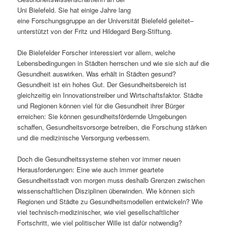
Uni Bielefeld. Sie hat einige Jahre lang
s
l
eine Forschungsgruppe an der Universität Bielefeld geleitet–
unterstützt von der Fritz und Hildegard Berg-Stiftung.
p
t
Die Bielefelder Forscher interessiert vor allem, welche
r
s
Lebensbedingungen in Städten herrschen und wie sie sich auf die
Gesundheit auswirken. Was erhält in Städten gesund?
i
p
Gesundheit ist ein hohes Gut. Der Gesundheitsbereich ist
gleichzeitig ein Innovationstreiber und Wirtschaftsfaktor. Städte
n
r
und Regionen können viel für die Gesundheit ihrer Bürger
erreichen: Sie können gesundheitsfördernde Umgebungen
g
i
schaffen, Gesundheitsvorsorge betreiben, die Forschung stärken
und die medizinische Versorgung verbessern.
e
n
Doch die Gesundheitssysteme stehen vor immer neuen
n
g
Herausforderungen: Eine wie auch immer geartete
Gesundheitsstadt von morgen muss deshalb Grenzen zwischen
e
wissenschaftlichen Disziplinen überwinden. Wie können sich
Regionen und Städte zu Gesundheitsmodellen entwickeln? Wie
n
viel technisch-medizinischer, wie viel gesellschaftlicher
Fortschritt, wie viel politischer Wille ist dafür notwendig?