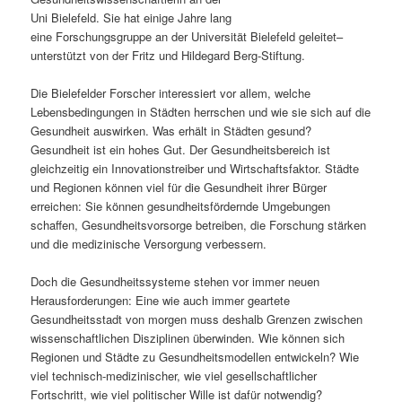
Uni Bielefeld. Sie hat einige Jahre lang
s
l
eine Forschungsgruppe an der Universität Bielefeld geleitet–
unterstützt von der Fritz und Hildegard Berg-Stiftung.
p
t
Die Bielefelder Forscher interessiert vor allem, welche
r
s
Lebensbedingungen in Städten herrschen und wie sie sich auf die
Gesundheit auswirken. Was erhält in Städten gesund?
i
p
Gesundheit ist ein hohes Gut. Der Gesundheitsbereich ist
gleichzeitig ein Innovationstreiber und Wirtschaftsfaktor. Städte
n
r
und Regionen können viel für die Gesundheit ihrer Bürger
erreichen: Sie können gesundheitsfördernde Umgebungen
g
i
schaffen, Gesundheitsvorsorge betreiben, die Forschung stärken
und die medizinische Versorgung verbessern.
e
n
Doch die Gesundheitssysteme stehen vor immer neuen
n
g
Herausforderungen: Eine wie auch immer geartete
Gesundheitsstadt von morgen muss deshalb Grenzen zwischen
e
wissenschaftlichen Disziplinen überwinden. Wie können sich
Regionen und Städte zu Gesundheitsmodellen entwickeln? Wie
n
viel technisch-medizinischer, wie viel gesellschaftlicher
Fortschritt, wie viel politischer Wille ist dafür notwendig?