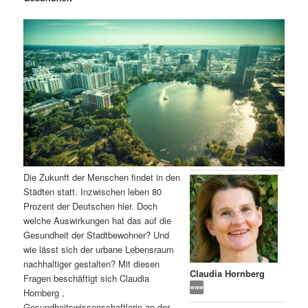
m
u
n
n
g
a
ä
n
e
v
n
i
r
d
g
a
e
ä
t
i
n
r
o
n
I
e
Die Zukunft der Menschen findet in den
n
n
Städten statt. Inzwischen leben 80
Prozent der Deutschen hier. Doch
h
I
welche Auswirkungen hat das auf die
Gesundheit der Stadtbewohner? Und
a
n
wie lässt sich der urbane Lebensraum
nachhaltiger gestalten? Mit diesen
l
h
Claudia Hornberg
Fragen beschäftigt sich Claudia
Hornberg ,
t
a
Gesundheitswissenschaftlerin an der