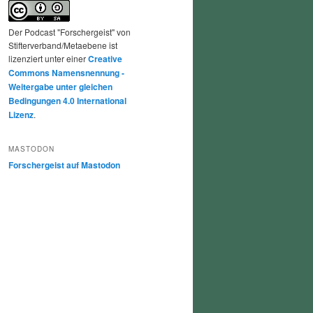
Der Podcast "Forschergeist" von
Stifterverband/Metaebene ist
lizenziert unter einer
Creative
Commons Namensnennung -
Weitergabe unter gleichen
Bedingungen 4.0 International
Lizenz
.
MASTODON
Forschergeist auf Mastodon