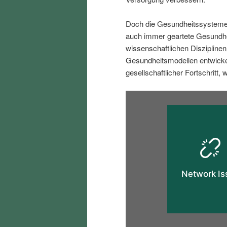
i
p
Doch die Gesundheitssysteme
n
r
auch immer geartete Gesundh
wissenschaftlichen Diszipline
Gesundheitsmodellen entwickel
g
i
gesellschaftlicher Fortschritt, w
e
n
n
g
e
n