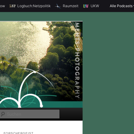
how
Logbuch:Netzpolitik
Raumzeit
UKW
Alle Podcasts
S
u
c
FORSCHERGEIST