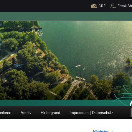
CRE
Freak S
ung und Forschung
nieren
Archiv
Hintergrund
Impressum | Datenschutz
Nächster
→