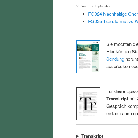
Verwandte Episoden
FG024 Nachhaltige Che
FG025 Transformative W
Sie möchten di
Hier können Sie
Sendung
herunt
ausdrucken oder
Für diese Episo
Transkript
mit 
Gespräch kompl
einfach auch n
Transkript