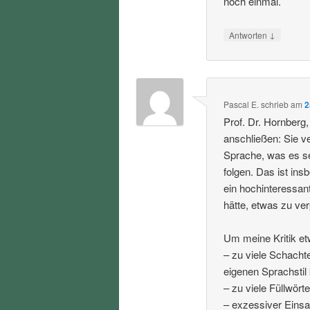
noch einmal.
↓
Antworten
Pascal E.
schrieb
am
2
Prof. Dr. Hornberg
anschließen: Sie 
Sprache, was es se
folgen. Das ist in
ein hochinteressan
hätte, etwas zu ve
Um meine Kritik et
– zu viele Schacht
eigenen Sprachstil
– zu viele Füllwörte
– exzessiver Einsa