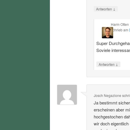
↓
Antworten
Harm Otten
schrieb
am
Super Durchgehalt
Soviele interessa
↓
Antworten
Josch Negazione
schr
Ja bestimmt sicher
erscheinen aber mi
hochgestochen dahe
wir doch eigentlich 