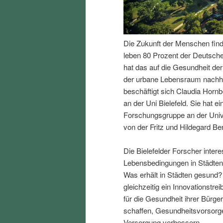
I
e
n
n
Die Zukunft der Menschen finde
leben 80 Prozent der Deutsch
h
I
hat das auf die Gesundheit de
der urbane Lebensraum nachhal
a
n
beschäftigt sich Claudia Horn
an der Uni Bielefeld. Sie hat ei
l
h
Forschungsgruppe an der Univers
von der Fritz und Hildegard Ber
t
a
Die Bielefelder Forscher intere
s
l
Lebensbedingungen in Städten 
Was erhält in Städten gesund?
p
t
gleichzeitig ein Innovationstre
für die Gesundheit ihrer Bürg
r
s
schaffen, Gesundheitsvorsorge
Versorgung verbessern.