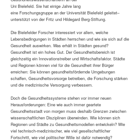
Uni Bielefeld. Sie hat einige Jahre lang
s
l
eine Forschungsgruppe an der Universität Bielefeld geleitet–
unterstützt von der Fritz und Hildegard Berg-Stiftung.
p
t
Die Bielefelder Forscher interessiert vor allem, welche
r
s
Lebensbedingungen in Städten herrschen und wie sie sich auf die
Gesundheit auswirken. Was erhält in Städten gesund?
i
p
Gesundheit ist ein hohes Gut. Der Gesundheitsbereich ist
gleichzeitig ein Innovationstreiber und Wirtschaftsfaktor. Städte
n
r
und Regionen können viel für die Gesundheit ihrer Bürger
erreichen: Sie können gesundheitsfördernde Umgebungen
g
i
schaffen, Gesundheitsvorsorge betreiben, die Forschung stärken
und die medizinische Versorgung verbessern.
e
n
Doch die Gesundheitssysteme stehen vor immer neuen
n
g
Herausforderungen: Eine wie auch immer geartete
Gesundheitsstadt von morgen muss deshalb Grenzen zwischen
e
wissenschaftlichen Disziplinen überwinden. Wie können sich
Regionen und Städte zu Gesundheitsmodellen entwickeln? Wie
n
viel technisch-medizinischer, wie viel gesellschaftlicher
Fortschritt, wie viel politischer Wille ist dafür notwendig?