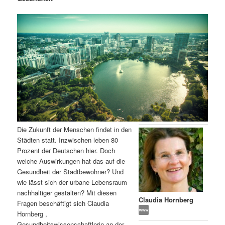
m
u
n
n
g
a
ä
n
e
v
n
i
r
d
g
a
e
ä
t
i
n
r
o
n
I
e
Die Zukunft der Menschen findet in den
n
n
Städten statt. Inzwischen leben 80
Prozent der Deutschen hier. Doch
h
I
welche Auswirkungen hat das auf die
Gesundheit der Stadtbewohner? Und
a
n
wie lässt sich der urbane Lebensraum
nachhaltiger gestalten? Mit diesen
l
h
Claudia Hornberg
Fragen beschäftigt sich Claudia
Hornberg ,
t
a
Gesundheitswissenschaftlerin an der