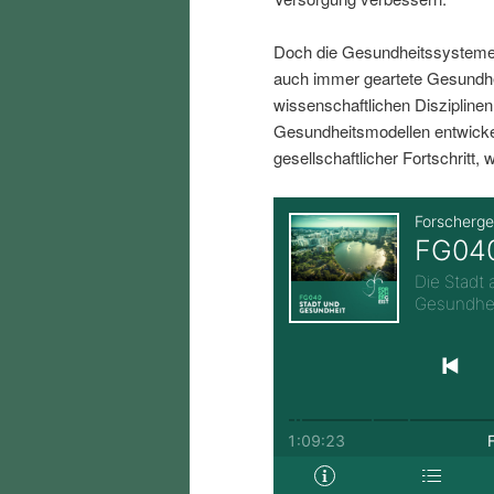
i
p
Doch die Gesundheitssysteme
n
r
auch immer geartete Gesundh
wissenschaftlichen Diszipline
Gesundheitsmodellen entwickel
g
i
gesellschaftlicher Fortschritt, w
e
n
n
g
e
n