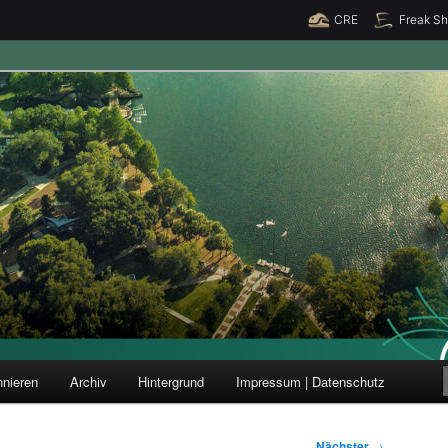
CRE
Freak S
ung und Forschung
nieren
Archiv
Hintergrund
Impressum | Datenschutz
Nächster
→