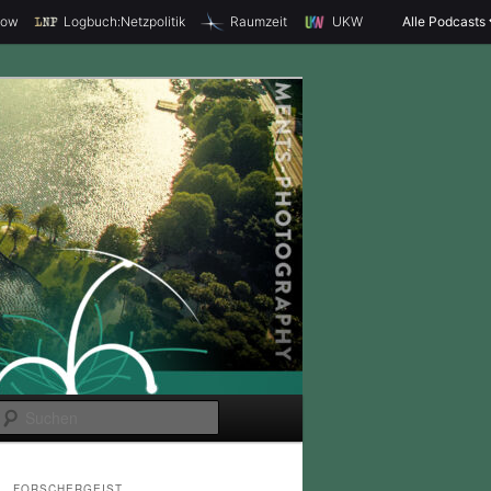
how
Logbuch:Netzpolitik
Raumzeit
UKW
Alle Podcasts
S
u
c
FORSCHERGEIST