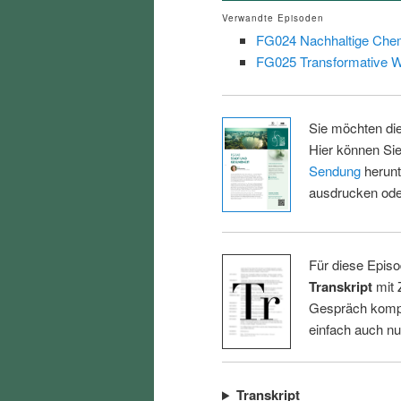
Verwandte Episoden
FG024 Nachhaltige Che
FG025 Transformative W
Sie möchten di
Hier können Sie
Sendung
herunt
ausdrucken oder
Für diese Episo
Transkript
mit 
Gespräch kompl
einfach auch n
Transkript