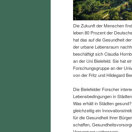
I
e
n
n
Die Zukunft der Menschen finde
leben 80 Prozent der Deutsch
h
I
hat das auf die Gesundheit de
der urbane Lebensraum nachhal
a
n
beschäftigt sich Claudia Horn
an der Uni Bielefeld. Sie hat ei
l
h
Forschungsgruppe an der Univers
von der Fritz und Hildegard Ber
t
a
Die Bielefelder Forscher intere
s
l
Lebensbedingungen in Städten 
Was erhält in Städten gesund?
p
t
gleichzeitig ein Innovationstre
für die Gesundheit ihrer Bürg
r
s
schaffen, Gesundheitsvorsorge
Versorgung verbessern.