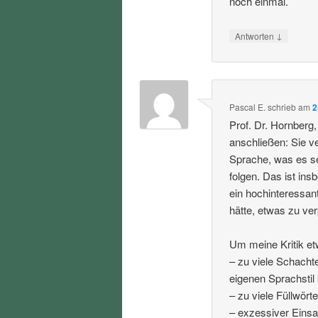
noch einmal.
↓
Antworten
Pascal E.
schrieb
am
2
Prof. Dr. Hornberg
anschließen: Sie 
Sprache, was es se
folgen. Das ist in
ein hochinteressan
hätte, etwas zu ve
Um meine Kritik et
– zu viele Schacht
eigenen Sprachstil
– zu viele Füllwörte
– exzessiver Einsa