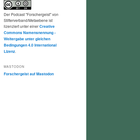
Der Podcast "Forschergeist" von
Stifterverband/Metaebene ist
lizenziert unter einer
Creative
Commons Namensnennung -
Weitergabe unter gleichen
Bedingungen 4.0 International
Lizenz
.
MASTODON
Forschergeist auf Mastodon