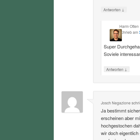
↓
Antworten
Harm Otten
schrieb
am
Super Durchgehalt
Soviele interessa
↓
Antworten
Josch Negazione
schr
Ja bestimmt sicher
erscheinen aber mi
hochgestochen dahe
wir doch eigentlich 