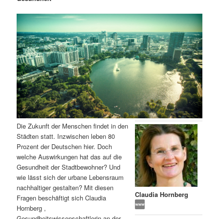
m
u
n
n
g
a
ä
n
e
v
n
i
r
d
g
a
e
ä
t
i
n
r
o
n
I
e
Die Zukunft der Menschen findet in den
n
n
Städten statt. Inzwischen leben 80
Prozent der Deutschen hier. Doch
h
I
welche Auswirkungen hat das auf die
Gesundheit der Stadtbewohner? Und
a
n
wie lässt sich der urbane Lebensraum
nachhaltiger gestalten? Mit diesen
l
h
Claudia Hornberg
Fragen beschäftigt sich Claudia
Hornberg ,
t
a
Gesundheitswissenschaftlerin an der