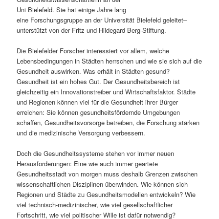
Uni Bielefeld. Sie hat einige Jahre lang
s
l
eine Forschungsgruppe an der Universität Bielefeld geleitet–
unterstützt von der Fritz und Hildegard Berg-Stiftung.
p
t
Die Bielefelder Forscher interessiert vor allem, welche
r
s
Lebensbedingungen in Städten herrschen und wie sie sich auf die
Gesundheit auswirken. Was erhält in Städten gesund?
i
p
Gesundheit ist ein hohes Gut. Der Gesundheitsbereich ist
gleichzeitig ein Innovationstreiber und Wirtschaftsfaktor. Städte
n
r
und Regionen können viel für die Gesundheit ihrer Bürger
erreichen: Sie können gesundheitsfördernde Umgebungen
g
i
schaffen, Gesundheitsvorsorge betreiben, die Forschung stärken
und die medizinische Versorgung verbessern.
e
n
Doch die Gesundheitssysteme stehen vor immer neuen
n
g
Herausforderungen: Eine wie auch immer geartete
Gesundheitsstadt von morgen muss deshalb Grenzen zwischen
e
wissenschaftlichen Disziplinen überwinden. Wie können sich
Regionen und Städte zu Gesundheitsmodellen entwickeln? Wie
n
viel technisch-medizinischer, wie viel gesellschaftlicher
Fortschritt, wie viel politischer Wille ist dafür notwendig?