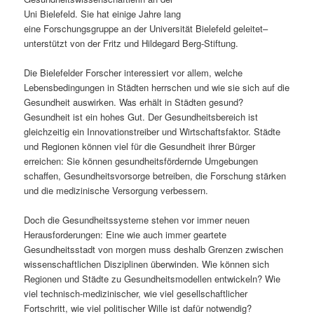
Uni Bielefeld. Sie hat einige Jahre lang
s
l
eine Forschungsgruppe an der Universität Bielefeld geleitet–
unterstützt von der Fritz und Hildegard Berg-Stiftung.
p
t
Die Bielefelder Forscher interessiert vor allem, welche
r
s
Lebensbedingungen in Städten herrschen und wie sie sich auf die
Gesundheit auswirken. Was erhält in Städten gesund?
i
p
Gesundheit ist ein hohes Gut. Der Gesundheitsbereich ist
gleichzeitig ein Innovationstreiber und Wirtschaftsfaktor. Städte
n
r
und Regionen können viel für die Gesundheit ihrer Bürger
erreichen: Sie können gesundheitsfördernde Umgebungen
g
i
schaffen, Gesundheitsvorsorge betreiben, die Forschung stärken
und die medizinische Versorgung verbessern.
e
n
Doch die Gesundheitssysteme stehen vor immer neuen
n
g
Herausforderungen: Eine wie auch immer geartete
Gesundheitsstadt von morgen muss deshalb Grenzen zwischen
e
wissenschaftlichen Disziplinen überwinden. Wie können sich
Regionen und Städte zu Gesundheitsmodellen entwickeln? Wie
n
viel technisch-medizinischer, wie viel gesellschaftlicher
Fortschritt, wie viel politischer Wille ist dafür notwendig?