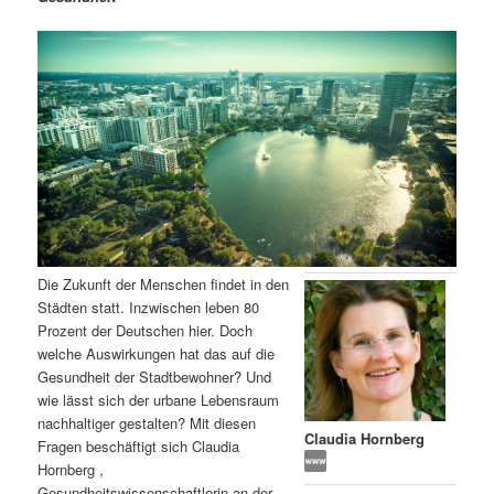
m
u
n
n
g
a
ä
n
e
v
n
i
r
d
g
a
e
ä
t
i
n
r
o
n
I
e
Die Zukunft der Menschen findet in den
n
n
Städten statt. Inzwischen leben 80
Prozent der Deutschen hier. Doch
h
I
welche Auswirkungen hat das auf die
Gesundheit der Stadtbewohner? Und
a
n
wie lässt sich der urbane Lebensraum
nachhaltiger gestalten? Mit diesen
l
h
Claudia Hornberg
Fragen beschäftigt sich Claudia
Hornberg ,
t
a
Gesundheitswissenschaftlerin an der