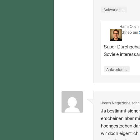
↓
Antworten
Harm Otten
schrieb
am
Super Durchgehalt
Soviele interessa
↓
Antworten
Josch Negazione
schr
Ja bestimmt sicher
erscheinen aber mi
hochgestochen dahe
wir doch eigentlich 