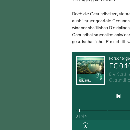
i
p
Doch die Gesundheitssysteme
n
r
auch immer geartete Gesundh
wissenschaftlichen Diszipline
Gesundheitsmodellen entwickel
g
i
gesellschaftlicher Fortschritt, w
e
n
n
g
e
n