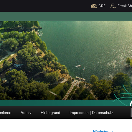
CRE
Freak S
ung und Forschung
nieren
Archiv
Hintergrund
Impressum | Datenschutz
Nächster
→