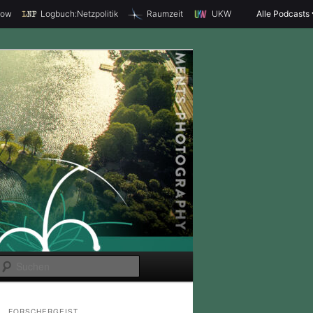
how
Logbuch:Netzpolitik
Raumzeit
UKW
Alle Podcasts
S
u
c
FORSCHERGEIST