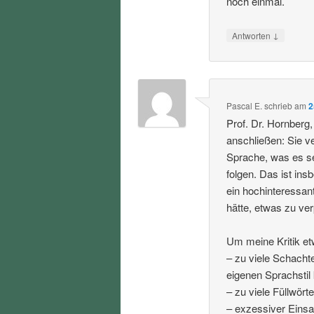
noch einmal.
↓
Antworten
Pascal E.
schrieb
am
2
Prof. Dr. Hornberg
anschließen: Sie 
Sprache, was es se
folgen. Das ist in
ein hochinteressan
hätte, etwas zu ve
Um meine Kritik et
– zu viele Schacht
eigenen Sprachstil
– zu viele Füllwörte
– exzessiver Einsa