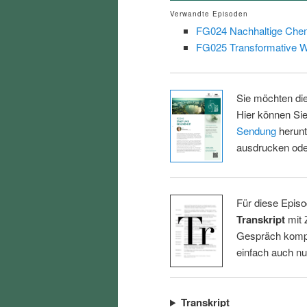
Verwandte Episoden
FG024 Nachhaltige Che
FG025 Transformative W
Sie möchten di
Hier können Sie
Sendung
herunt
ausdrucken oder
Für diese Episo
Transkript
mit 
Gespräch kompl
einfach auch n
Transkript