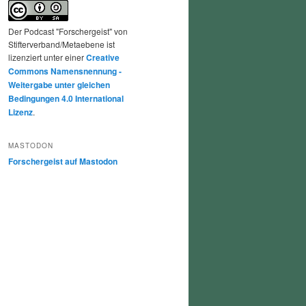
Der Podcast "Forschergeist" von
Stifterverband/Metaebene ist
lizenziert unter einer
Creative
Commons Namensnennung -
Weitergabe unter gleichen
Bedingungen 4.0 International
Lizenz
.
MASTODON
Forschergeist auf Mastodon