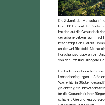
I
e
n
n
Die Zukunft der Menschen finde
leben 80 Prozent der Deutsch
h
I
hat das auf die Gesundheit de
der urbane Lebensraum nachhal
a
n
beschäftigt sich Claudia Horn
an der Uni Bielefeld. Sie hat ei
l
h
Forschungsgruppe an der Univers
von der Fritz und Hildegard Ber
t
a
Die Bielefelder Forscher intere
s
l
Lebensbedingungen in Städten 
Was erhält in Städten gesund?
p
t
gleichzeitig ein Innovationstre
für die Gesundheit ihrer Bürg
r
s
schaffen, Gesundheitsvorsorge
Versorgung verbessern.