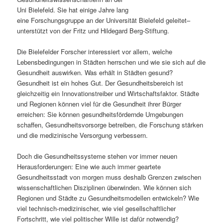
Uni Bielefeld. Sie hat einige Jahre lang
s
l
eine Forschungsgruppe an der Universität Bielefeld geleitet–
unterstützt von der Fritz und Hildegard Berg-Stiftung.
p
t
Die Bielefelder Forscher interessiert vor allem, welche
r
s
Lebensbedingungen in Städten herrschen und wie sie sich auf die
Gesundheit auswirken. Was erhält in Städten gesund?
i
p
Gesundheit ist ein hohes Gut. Der Gesundheitsbereich ist
gleichzeitig ein Innovationstreiber und Wirtschaftsfaktor. Städte
n
r
und Regionen können viel für die Gesundheit ihrer Bürger
erreichen: Sie können gesundheitsfördernde Umgebungen
g
i
schaffen, Gesundheitsvorsorge betreiben, die Forschung stärken
und die medizinische Versorgung verbessern.
e
n
Doch die Gesundheitssysteme stehen vor immer neuen
n
g
Herausforderungen: Eine wie auch immer geartete
Gesundheitsstadt von morgen muss deshalb Grenzen zwischen
e
wissenschaftlichen Disziplinen überwinden. Wie können sich
Regionen und Städte zu Gesundheitsmodellen entwickeln? Wie
n
viel technisch-medizinischer, wie viel gesellschaftlicher
Fortschritt, wie viel politischer Wille ist dafür notwendig?