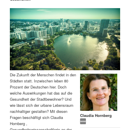
m
u
n
n
g
a
ä
n
e
v
n
i
r
d
g
a
e
ä
t
i
n
r
o
n
I
e
Die Zukunft der Menschen findet in den
n
n
Städten statt. Inzwischen leben 80
Prozent der Deutschen hier. Doch
h
I
welche Auswirkungen hat das auf die
Gesundheit der Stadtbewohner? Und
a
n
wie lässt sich der urbane Lebensraum
nachhaltiger gestalten? Mit diesen
l
h
Claudia Hornberg
Fragen beschäftigt sich Claudia
Hornberg ,
t
a
Gesundheitswissenschaftlerin an der