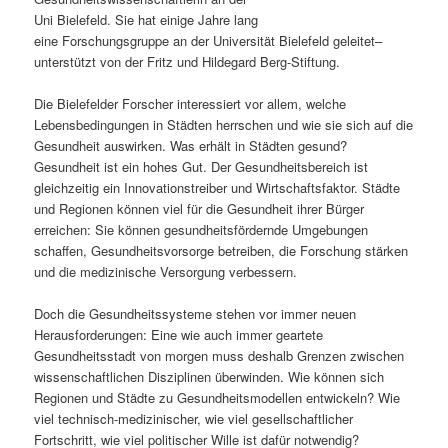
Uni Bielefeld. Sie hat einige Jahre lang
s
l
eine Forschungsgruppe an der Universität Bielefeld geleitet–
unterstützt von der Fritz und Hildegard Berg-Stiftung.
p
t
Die Bielefelder Forscher interessiert vor allem, welche
r
s
Lebensbedingungen in Städten herrschen und wie sie sich auf die
Gesundheit auswirken. Was erhält in Städten gesund?
i
p
Gesundheit ist ein hohes Gut. Der Gesundheitsbereich ist
gleichzeitig ein Innovationstreiber und Wirtschaftsfaktor. Städte
n
r
und Regionen können viel für die Gesundheit ihrer Bürger
erreichen: Sie können gesundheitsfördernde Umgebungen
g
i
schaffen, Gesundheitsvorsorge betreiben, die Forschung stärken
und die medizinische Versorgung verbessern.
e
n
Doch die Gesundheitssysteme stehen vor immer neuen
n
g
Herausforderungen: Eine wie auch immer geartete
Gesundheitsstadt von morgen muss deshalb Grenzen zwischen
e
wissenschaftlichen Disziplinen überwinden. Wie können sich
Regionen und Städte zu Gesundheitsmodellen entwickeln? Wie
n
viel technisch-medizinischer, wie viel gesellschaftlicher
Fortschritt, wie viel politischer Wille ist dafür notwendig?