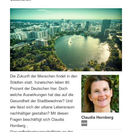
m
u
n
n
g
a
ä
n
e
v
n
i
r
d
g
a
e
ä
t
i
n
r
o
n
I
e
Die Zukunft der Menschen findet in den
n
n
Städten statt. Inzwischen leben 80
Prozent der Deutschen hier. Doch
h
I
welche Auswirkungen hat das auf die
Gesundheit der Stadtbewohner? Und
a
n
wie lässt sich der urbane Lebensraum
nachhaltiger gestalten? Mit diesen
l
h
Claudia Hornberg
Fragen beschäftigt sich Claudia
Hornberg ,
t
a
Gesundheitswissenschaftlerin an der