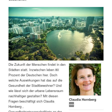
m
u
n
n
g
a
ä
n
e
v
n
i
r
d
g
a
e
ä
t
i
n
r
o
n
I
e
Die Zukunft der Menschen findet in den
n
n
Städten statt. Inzwischen leben 80
Prozent der Deutschen hier. Doch
h
I
welche Auswirkungen hat das auf die
Gesundheit der Stadtbewohner? Und
a
n
wie lässt sich der urbane Lebensraum
nachhaltiger gestalten? Mit diesen
l
h
Claudia Hornberg
Fragen beschäftigt sich Claudia
Hornberg ,
t
a
Gesundheitswissenschaftlerin an der