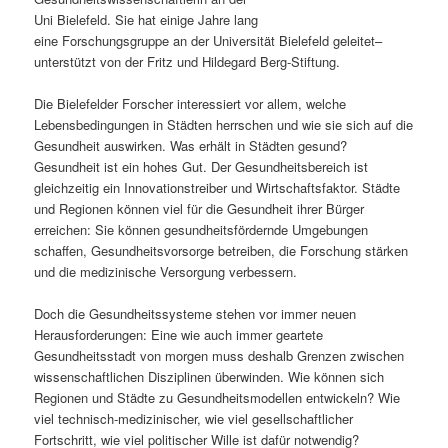
Uni Bielefeld. Sie hat einige Jahre lang
s
l
eine Forschungsgruppe an der Universität Bielefeld geleitet–
unterstützt von der Fritz und Hildegard Berg-Stiftung.
p
t
Die Bielefelder Forscher interessiert vor allem, welche
r
s
Lebensbedingungen in Städten herrschen und wie sie sich auf die
Gesundheit auswirken. Was erhält in Städten gesund?
i
p
Gesundheit ist ein hohes Gut. Der Gesundheitsbereich ist
gleichzeitig ein Innovationstreiber und Wirtschaftsfaktor. Städte
n
r
und Regionen können viel für die Gesundheit ihrer Bürger
erreichen: Sie können gesundheitsfördernde Umgebungen
g
i
schaffen, Gesundheitsvorsorge betreiben, die Forschung stärken
und die medizinische Versorgung verbessern.
e
n
Doch die Gesundheitssysteme stehen vor immer neuen
n
g
Herausforderungen: Eine wie auch immer geartete
Gesundheitsstadt von morgen muss deshalb Grenzen zwischen
e
wissenschaftlichen Disziplinen überwinden. Wie können sich
Regionen und Städte zu Gesundheitsmodellen entwickeln? Wie
n
viel technisch-medizinischer, wie viel gesellschaftlicher
Fortschritt, wie viel politischer Wille ist dafür notwendig?