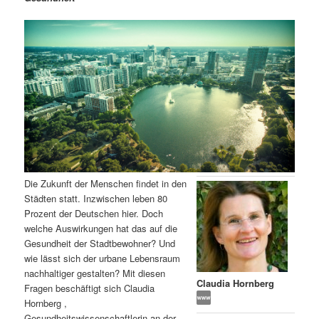
m
u
n
n
g
a
ä
n
e
v
n
i
r
d
g
a
e
ä
t
i
n
r
o
n
I
e
Die Zukunft der Menschen findet in den
n
n
Städten statt. Inzwischen leben 80
Prozent der Deutschen hier. Doch
h
I
welche Auswirkungen hat das auf die
Gesundheit der Stadtbewohner? Und
a
n
wie lässt sich der urbane Lebensraum
nachhaltiger gestalten? Mit diesen
l
h
Claudia Hornberg
Fragen beschäftigt sich Claudia
Hornberg ,
t
a
Gesundheitswissenschaftlerin an der