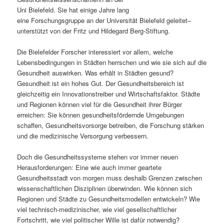
Uni Bielefeld. Sie hat einige Jahre lang
s
l
eine Forschungsgruppe an der Universität Bielefeld geleitet–
unterstützt von der Fritz und Hildegard Berg-Stiftung.
p
t
Die Bielefelder Forscher interessiert vor allem, welche
r
s
Lebensbedingungen in Städten herrschen und wie sie sich auf die
Gesundheit auswirken. Was erhält in Städten gesund?
i
p
Gesundheit ist ein hohes Gut. Der Gesundheitsbereich ist
gleichzeitig ein Innovationstreiber und Wirtschaftsfaktor. Städte
n
r
und Regionen können viel für die Gesundheit ihrer Bürger
erreichen: Sie können gesundheitsfördernde Umgebungen
g
i
schaffen, Gesundheitsvorsorge betreiben, die Forschung stärken
und die medizinische Versorgung verbessern.
e
n
Doch die Gesundheitssysteme stehen vor immer neuen
n
g
Herausforderungen: Eine wie auch immer geartete
Gesundheitsstadt von morgen muss deshalb Grenzen zwischen
e
wissenschaftlichen Disziplinen überwinden. Wie können sich
Regionen und Städte zu Gesundheitsmodellen entwickeln? Wie
n
viel technisch-medizinischer, wie viel gesellschaftlicher
Fortschritt, wie viel politischer Wille ist dafür notwendig?