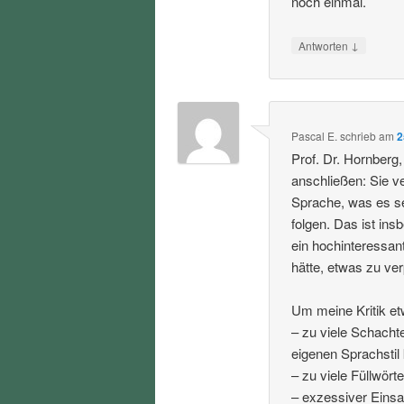
noch einmal.
↓
Antworten
Pascal E.
schrieb
am
2
Prof. Dr. Hornberg
anschließen: Sie 
Sprache, was es se
folgen. Das ist in
ein hochinteressan
hätte, etwas zu ve
Um meine Kritik et
– zu viele Schacht
eigenen Sprachstil
– zu viele Füllwörte
– exzessiver Einsa