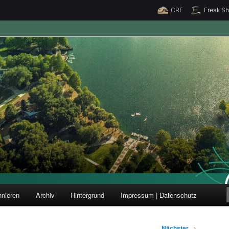
CRE
Freak S
ung und Forschung
nieren
Archiv
Hintergrund
Impressum | Datenschutz
Nächster
→