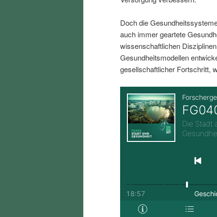
i
p
Doch die Gesundheitssysteme
n
r
auch immer geartete Gesundh
wissenschaftlichen Diszipline
Gesundheitsmodellen entwickel
g
i
gesellschaftlicher Fortschritt, w
e
n
n
g
e
n