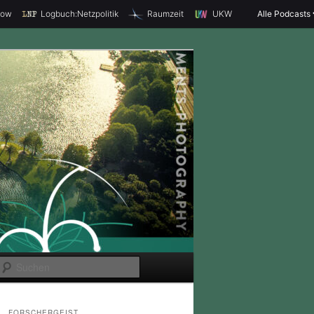
how
Logbuch:Netzpolitik
Raumzeit
UKW
Alle Podcasts
S
u
c
FORSCHERGEIST