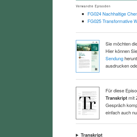
Verwandte Episoden
FG024 Nachhaltige Che
FG025 Transformative W
Sie möchten di
Hier können Sie
Sendung
herunt
ausdrucken oder
Für diese Episo
Transkript
mit 
Gespräch kompl
einfach auch n
Transkript