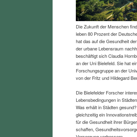
I
e
n
n
Die Zukunft der Menschen finde
leben 80 Prozent der Deutsch
h
I
hat das auf die Gesundheit de
der urbane Lebensraum nachhal
a
n
beschäftigt sich Claudia Horn
an der Uni Bielefeld. Sie hat ei
l
h
Forschungsgruppe an der Univers
von der Fritz und Hildegard Ber
t
a
Die Bielefelder Forscher intere
s
l
Lebensbedingungen in Städten 
Was erhält in Städten gesund?
p
t
gleichzeitig ein Innovationstre
für die Gesundheit ihrer Bürg
r
s
schaffen, Gesundheitsvorsorge
Versorgung verbessern.