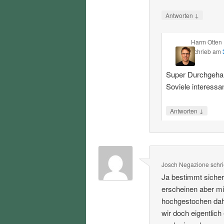
↓
Antworten
Harm Otten
schrieb
am
Super Durchgehalt
Soviele interessa
↓
Antworten
Josch Negazione
schr
Ja bestimmt sicher
erscheinen aber mi
hochgestochen dahe
wir doch eigentlich 