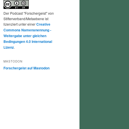
Der Podcast "Forschergeist" von
Stifterverband/Metaebene ist
lizenziert unter einer
Creative
Commons Namensnennung -
Weitergabe unter gleichen
Bedingungen 4.0 International
Lizenz
.
MASTODON
Forschergeist auf Mastodon