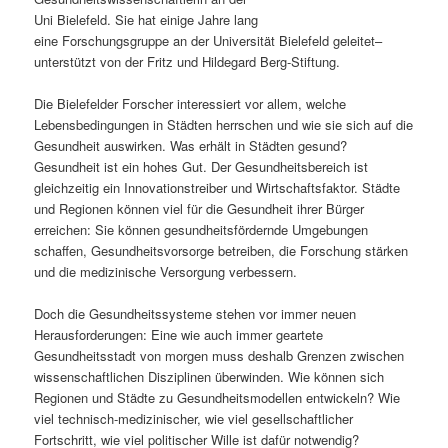
Uni Bielefeld. Sie hat einige Jahre lang
s
l
eine Forschungsgruppe an der Universität Bielefeld geleitet–
unterstützt von der Fritz und Hildegard Berg-Stiftung.
p
t
Die Bielefelder Forscher interessiert vor allem, welche
r
s
Lebensbedingungen in Städten herrschen und wie sie sich auf die
Gesundheit auswirken. Was erhält in Städten gesund?
i
p
Gesundheit ist ein hohes Gut. Der Gesundheitsbereich ist
gleichzeitig ein Innovationstreiber und Wirtschaftsfaktor. Städte
n
r
und Regionen können viel für die Gesundheit ihrer Bürger
erreichen: Sie können gesundheitsfördernde Umgebungen
g
i
schaffen, Gesundheitsvorsorge betreiben, die Forschung stärken
und die medizinische Versorgung verbessern.
e
n
Doch die Gesundheitssysteme stehen vor immer neuen
n
g
Herausforderungen: Eine wie auch immer geartete
Gesundheitsstadt von morgen muss deshalb Grenzen zwischen
e
wissenschaftlichen Disziplinen überwinden. Wie können sich
Regionen und Städte zu Gesundheitsmodellen entwickeln? Wie
n
viel technisch-medizinischer, wie viel gesellschaftlicher
Fortschritt, wie viel politischer Wille ist dafür notwendig?