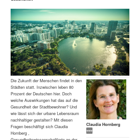
m
u
n
n
g
a
ä
n
e
v
n
i
r
d
g
a
e
ä
t
i
n
r
o
n
I
e
Die Zukunft der Menschen findet in den
n
n
Städten statt. Inzwischen leben 80
Prozent der Deutschen hier. Doch
h
I
welche Auswirkungen hat das auf die
Gesundheit der Stadtbewohner? Und
a
n
wie lässt sich der urbane Lebensraum
nachhaltiger gestalten? Mit diesen
l
h
Claudia Hornberg
Fragen beschäftigt sich Claudia
Hornberg ,
t
a
Gesundheitswissenschaftlerin an der