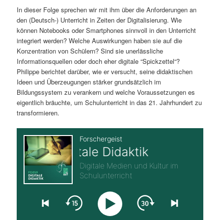
In dieser Folge sprechen wir mit ihm über die Anforderungen an
s
l
den (Deutsch-) Unterricht in Zeiten der Digitalisierung. Wie
können Notebooks oder Smartphones sinnvoll in den Unterricht
p
t
integriert werden? Welche Auswirkungen haben sie auf die
Konzentration von Schülern? Sind sie unerlässliche
r
s
Informationsquellen oder doch eher digitale “Spickzettel“?
Philippe berichtet darüber, wie er versucht, seine didaktischen
i
p
Ideen und Überzeugungen stärker grundsätzlich im
Bildungssystem zu verankern und welche Voraussetzungen es
n
r
eigentlich bräuchte, um Schulunterricht in das 21. Jahrhundert zu
transformieren.
g
i
e
n
n
g
e
n