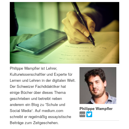
m
u
n
n
g
a
ä
n
e
v
n
i
r
d
g
a
e
ä
t
i
n
r
o
n
I
e
Philippe Wampfler ist Lehrer,
Kulturwissenschaftler und Experte für
n
n
Lernen und Lehren in der digitalen Welt.
Der Schweizer Fachdidaktiker hat
h
I
einige Bücher über dieses Thema
geschrieben und betreibt neben
a
n
anderem ein Blog zu ”Schule und
Philippe Wampfler
Social Media“. Auf medium.com
l
h
schreibt er regelmäßig essayistische
Beiträge zum Zeitgeschehen.
t
a