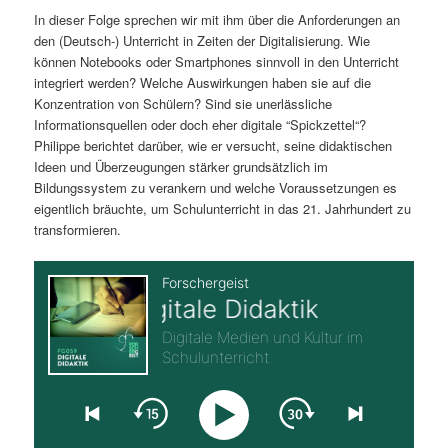
In dieser Folge sprechen wir mit ihm über die Anforderungen an
s
l
den (Deutsch-) Unterricht in Zeiten der Digitalisierung. Wie
können Notebooks oder Smartphones sinnvoll in den Unterricht
p
t
integriert werden? Welche Auswirkungen haben sie auf die
Konzentration von Schülern? Sind sie unerlässliche
r
s
Informationsquellen oder doch eher digitale “Spickzettel“?
Philippe berichtet darüber, wie er versucht, seine didaktischen
i
p
Ideen und Überzeugungen stärker grundsätzlich im
Bildungssystem zu verankern und welche Voraussetzungen es
n
r
eigentlich bräuchte, um Schulunterricht in das 21. Jahrhundert zu
transformieren.
g
i
e
n
n
g
e
n