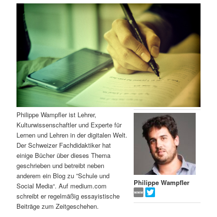
m
u
n
n
g
a
ä
n
e
v
n
i
r
d
g
a
e
ä
t
i
n
r
o
n
I
e
Philippe Wampfler ist Lehrer,
Kulturwissenschaftler und Experte für
n
n
Lernen und Lehren in der digitalen Welt.
Der Schweizer Fachdidaktiker hat
h
I
einige Bücher über dieses Thema
geschrieben und betreibt neben
a
n
anderem ein Blog zu ”Schule und
Philippe Wampfler
Social Media“. Auf medium.com
l
h
schreibt er regelmäßig essayistische
Beiträge zum Zeitgeschehen.
t
a