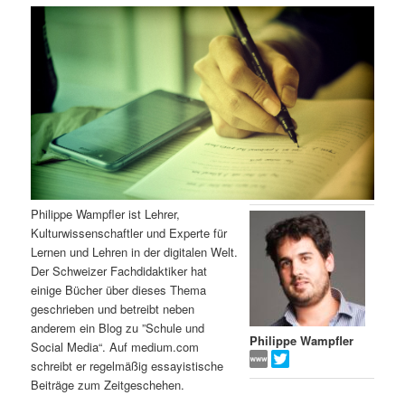
m
u
n
n
g
a
ä
n
e
v
n
i
r
d
g
a
e
ä
t
i
n
r
o
n
I
e
Philippe Wampfler ist Lehrer,
Kulturwissenschaftler und Experte für
n
n
Lernen und Lehren in der digitalen Welt.
Der Schweizer Fachdidaktiker hat
h
I
einige Bücher über dieses Thema
geschrieben und betreibt neben
a
n
anderem ein Blog zu ”Schule und
Philippe Wampfler
Social Media“. Auf medium.com
l
h
schreibt er regelmäßig essayistische
Beiträge zum Zeitgeschehen.
t
a