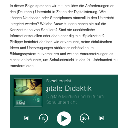
In dieser Folge sprechen wir mit ihm über die Anforderungen an
s
l
den (Deutsch-) Unterricht in Zeiten der Digitalisierung. Wie
können Notebooks oder Smartphones sinnvoll in den Unterricht
p
t
integriert werden? Welche Auswirkungen haben sie auf die
Konzentration von Schülern? Sind sie unerlässliche
r
s
Informationsquellen oder doch eher digitale “Spickzettel“?
Philippe berichtet darüber, wie er versucht, seine didaktischen
i
p
Ideen und Überzeugungen stärker grundsätzlich im
Bildungssystem zu verankern und welche Voraussetzungen es
n
r
eigentlich bräuchte, um Schulunterricht in das 21. Jahrhundert zu
transformieren.
g
i
e
n
n
g
e
n