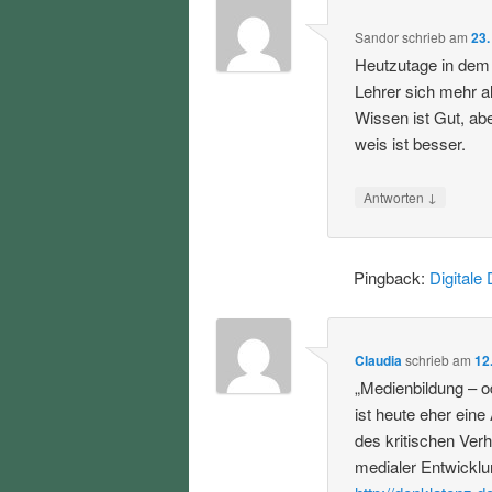
Sandor
schrieb
am
23.
Heutzutage in dem 
Lehrer sich mehr a
Wissen ist Gut, ab
weis ist besser.
↓
Antworten
Pingback:
Digitale 
Claudia
schrieb
am
12
„Medienbildung – od
ist heute eher eine
des kritischen Ver
medialer Entwicklu