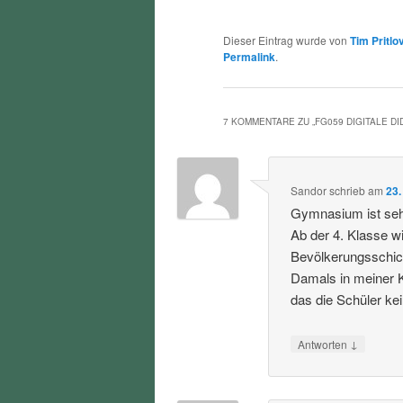
Dieser Eintrag wurde von
Tim Pritlo
Permalink
.
7 KOMMENTARE ZU „
FG059 DIGITALE DI
Sandor
schrieb
am
23.
Gymnasium ist sehr
Ab der 4. Klasse w
Bevölkerungsschich
Damals in meiner K
das die Schüler ke
↓
Antworten