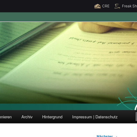
CRE
Freak S
ung und Forschung
nieren
Archiv
Hintergrund
Impressum | Datenschutz
Nächster
→