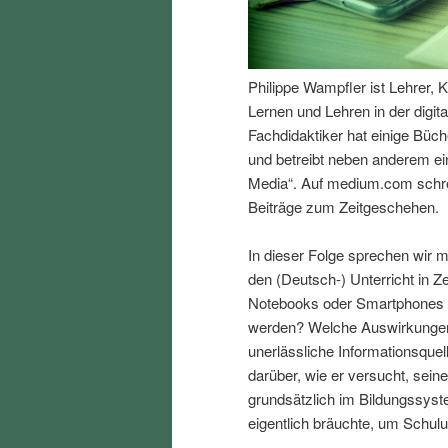
I
e
n
n
Philippe Wampfler ist Lehrer, 
Lernen und Lehren in der digit
h
I
Fachdidaktiker hat einige Büc
und betreibt neben anderem ei
a
n
Media“. Auf medium.com schre
Beiträge zum Zeitgeschehen.
l
h
In dieser Folge sprechen wir m
t
a
den (Deutsch-) Unterricht in Ze
Notebooks oder Smartphones sin
s
l
werden? Welche Auswirkungen 
unerlässliche Informationsquell
p
t
darüber, wie er versucht, sei
grundsätzlich im Bildungssys
r
s
eigentlich bräuchte, um Schulu