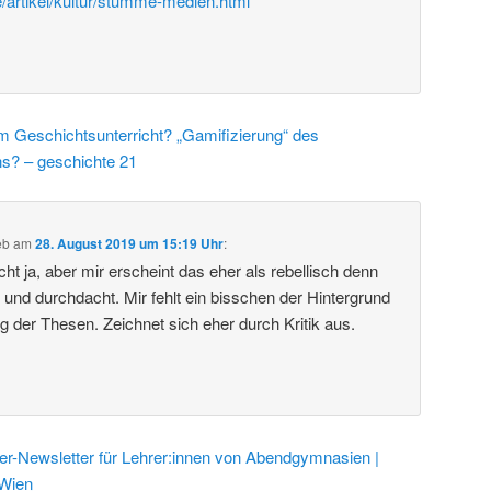
e/artikel/kultur/stumme-medien.html
m Geschichtsunterricht? „Gamifizierung“ des
ns? – geschichte 21
eb
am
28. August 2019 um 15:19 Uhr
:
ht ja, aber mir erscheint das eher als rebellisch denn
t und durchdacht. Mir fehlt ein bisschen der Hintergrund
g der Thesen. Zeichnet sich eher durch Kritik aus.
-Newsletter für Lehrer:innen von Abendgymnasien |
Wien