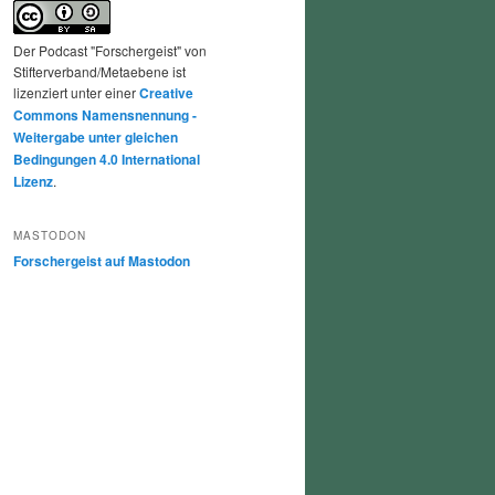
Der Podcast "Forschergeist" von
Stifterverband/Metaebene ist
lizenziert unter einer
Creative
Commons Namensnennung -
Weitergabe unter gleichen
Bedingungen 4.0 International
Lizenz
.
MASTODON
Forschergeist auf Mastodon