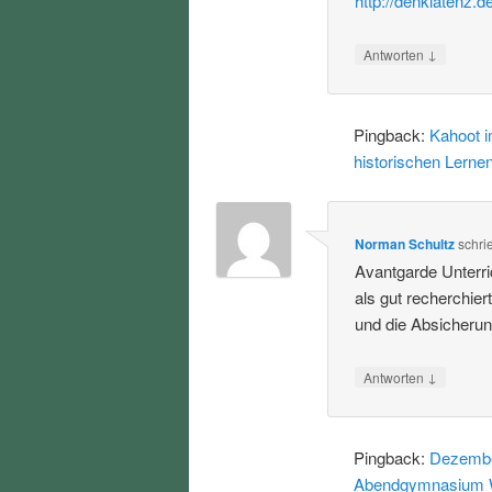
http://denklatenz.d
↓
Antworten
Pingback:
Kahoot i
historischen Lerne
Norman Schultz
schri
Avantgarde Unterric
als gut recherchier
und die Absicherun
↓
Antworten
Pingback:
Dezember
Abendgymnasium 