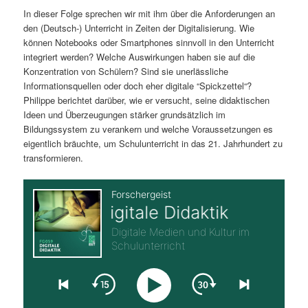
In dieser Folge sprechen wir mit ihm über die Anforderungen an
s
l
den (Deutsch-) Unterricht in Zeiten der Digitalisierung. Wie
können Notebooks oder Smartphones sinnvoll in den Unterricht
p
t
integriert werden? Welche Auswirkungen haben sie auf die
Konzentration von Schülern? Sind sie unerlässliche
r
s
Informationsquellen oder doch eher digitale “Spickzettel“?
Philippe berichtet darüber, wie er versucht, seine didaktischen
i
p
Ideen und Überzeugungen stärker grundsätzlich im
Bildungssystem zu verankern und welche Voraussetzungen es
n
r
eigentlich bräuchte, um Schulunterricht in das 21. Jahrhundert zu
transformieren.
g
i
e
n
n
g
e
n