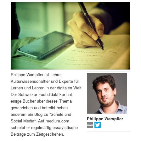
m
u
n
n
g
a
ä
n
e
v
n
i
r
d
g
a
e
ä
t
i
n
r
o
n
I
e
Philippe Wampfler ist Lehrer,
Kulturwissenschaftler und Experte für
n
n
Lernen und Lehren in der digitalen Welt.
Der Schweizer Fachdidaktiker hat
h
I
einige Bücher über dieses Thema
geschrieben und betreibt neben
a
n
anderem ein Blog zu ”Schule und
Philippe Wampfler
Social Media“. Auf medium.com
l
h
schreibt er regelmäßig essayistische
Beiträge zum Zeitgeschehen.
t
a