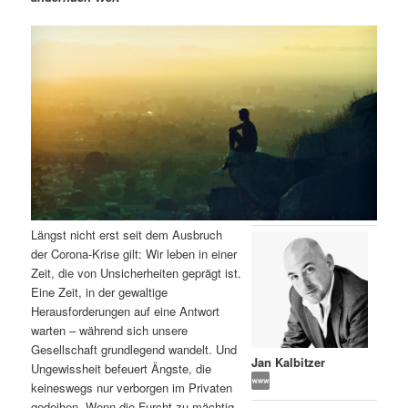
m
u
n
n
g
a
ä
n
e
v
n
i
r
d
g
a
e
ä
t
i
n
r
o
n
I
e
Längst nicht erst seit dem Ausbruch
n
n
der Corona-Krise gilt: Wir leben in einer
Zeit, die von Unsicherheiten geprägt ist.
h
I
Eine Zeit, in der gewaltige
Herausforderungen auf eine Antwort
a
n
warten – während sich unsere
Gesellschaft grundlegend wandelt. Und
l
h
Jan Kalbitzer
Ungewissheit befeuert Ängste, die
keineswegs nur verborgen im Privaten
t
a
gedeihen. Wenn die Furcht zu mächtig