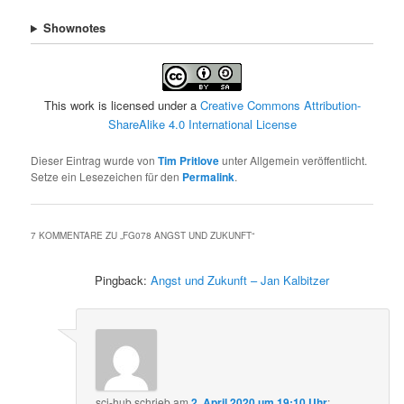
Shownotes
This work is licensed under a
Creative Commons Attribution-
ShareAlike 4.0 International License
Dieser Eintrag wurde von
Tim Pritlove
unter Allgemein veröffentlicht.
Setze ein Lesezeichen für den
Permalink
.
7 KOMMENTARE ZU „
FG078 ANGST UND ZUKUNFT
“
Pingback:
Angst und Zukunft – Jan Kalbitzer
sci-hub
schrieb
am
2. April 2020 um 19:10 Uhr
: