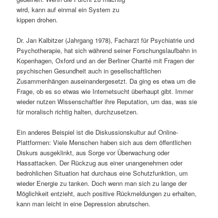
wird, kann auf einmal ein System zu
s
l
kippen drohen.
p
t
Dr. Jan Kalbitzer (Jahrgang 1978), Facharzt für Psychiatrie und
Psychotherapie, hat sich während seiner Forschungslaufbahn in
r
s
Kopenhagen, Oxford und an der Berliner Charité mit Fragen der
psychischen Gesundheit auch in gesellschaftlichen
i
p
Zusammenhängen auseinandergesetzt. Da ging es etwa um die
Frage, ob es so etwas wie Internetsucht überhaupt gibt. Immer
n
r
wieder nutzen Wissenschaftler ihre Reputation, um das, was sie
für moralisch richtig halten, durchzusetzen.
g
i
Ein anderes Beispiel ist die Diskussionskultur auf Online-
e
n
Plattformen: Viele Menschen haben sich aus dem öffentlichen
Diskurs ausgeklinkt, aus Sorge vor Überwachung oder
n
g
Hassattacken. Der Rückzug aus einer unangenehmen oder
bedrohlichen Situation hat durchaus eine Schutzfunktion, um
e
wieder Energie zu tanken. Doch wenn man sich zu lange der
Möglichkeit entzieht, auch positive Rückmeldungen zu erhalten,
n
kann man leicht in eine Depression abrutschen.