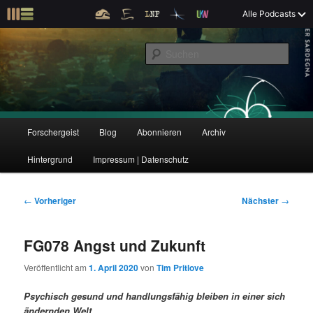
Z
Alle Podcasts
u
Der Interview-Podcast zu Bildung und Forschung
m
S
p
u
r
c
i
Forschergeist
h
m
e
ä
n
r
H
Forschergeist
Blog
Abonnieren
Archiv
Z
Z
e
a
n
u
Hintergrund
Impressum | Datenschutz
u
u
I
p
n
t
m
m
h
m
B
←
Vorheriger
Nächster
→
a
e
e
p
s
l
n
i
FG078 Angst und Zukunft
t
ü
t
r
e
s
r
Veröffentlicht am
1. April 2020
von
Tim Pritlove
p
a
i
k
r
g
Psychisch gesund und handlungsfähig bleiben in einer sich
i
s
ändernden Welt