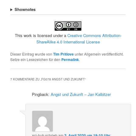
Shownotes
This work is licensed under a
Creative Commons Attribution-
ShareAlike 4.0 International License
Dieser Eintrag wurde von
Tim Pritlove
unter Allgemein veröffentlicht.
Setze ein Lesezeichen für den
Permalink
.
7 KOMMENTARE ZU „
FG078 ANGST UND ZUKUNFT
“
Pingback:
Angst und Zukunft – Jan Kalbitzer
sci-hub
schrieb
am
2. April 2020 um 19:10 Uhr
: