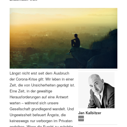
m
u
n
n
g
a
ä
n
e
v
n
i
r
d
g
a
e
ä
t
i
n
r
o
n
I
e
Längst nicht erst seit dem Ausbruch
n
n
der Corona-Krise gilt: Wir leben in einer
Zeit, die von Unsicherheiten geprägt ist.
h
I
Eine Zeit, in der gewaltige
Herausforderungen auf eine Antwort
a
n
warten – während sich unsere
Gesellschaft grundlegend wandelt. Und
l
h
Jan Kalbitzer
Ungewissheit befeuert Ängste, die
keineswegs nur verborgen im Privaten
t
a
gedeihen. Wenn die Furcht zu mächtig