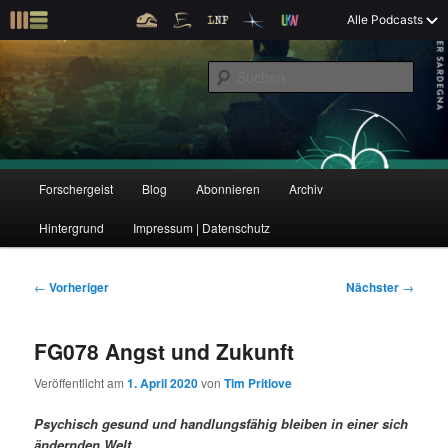
Z
Alle Podcasts
u
Der Interview-Podcast zu Bildung und Forschung
m
S
p
u
r
c
i
Forschergeist
h
m
e
ä
n
r
H
Forschergeist
Blog
Abonnieren
Archiv
Z
Z
e
a
n
u
Hintergrund
Impressum | Datenschutz
u
u
I
p
n
t
m
m
h
m
B
←
Vorheriger
Nächster
→
a
e
e
p
s
l
n
i
FG078 Angst und Zukunft
t
ü
t
r
e
s
r
Veröffentlicht am
1. April 2020
von
Tim Pritlove
p
a
i
k
r
g
Psychisch gesund und handlungsfähig bleiben in einer sich
i
s
ändernden Welt