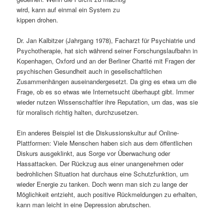
wird, kann auf einmal ein System zu
s
l
kippen drohen.
p
t
Dr. Jan Kalbitzer (Jahrgang 1978), Facharzt für Psychiatrie und
Psychotherapie, hat sich während seiner Forschungslaufbahn in
r
s
Kopenhagen, Oxford und an der Berliner Charité mit Fragen der
psychischen Gesundheit auch in gesellschaftlichen
i
p
Zusammenhängen auseinandergesetzt. Da ging es etwa um die
Frage, ob es so etwas wie Internetsucht überhaupt gibt. Immer
n
r
wieder nutzen Wissenschaftler ihre Reputation, um das, was sie
für moralisch richtig halten, durchzusetzen.
g
i
Ein anderes Beispiel ist die Diskussionskultur auf Online-
e
n
Plattformen: Viele Menschen haben sich aus dem öffentlichen
Diskurs ausgeklinkt, aus Sorge vor Überwachung oder
n
g
Hassattacken. Der Rückzug aus einer unangenehmen oder
bedrohlichen Situation hat durchaus eine Schutzfunktion, um
e
wieder Energie zu tanken. Doch wenn man sich zu lange der
Möglichkeit entzieht, auch positive Rückmeldungen zu erhalten,
n
kann man leicht in eine Depression abrutschen.