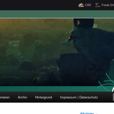
CRE
Freak S
ung und Forschung
nieren
Archiv
Hintergrund
Impressum | Datenschutz
Nächster
→