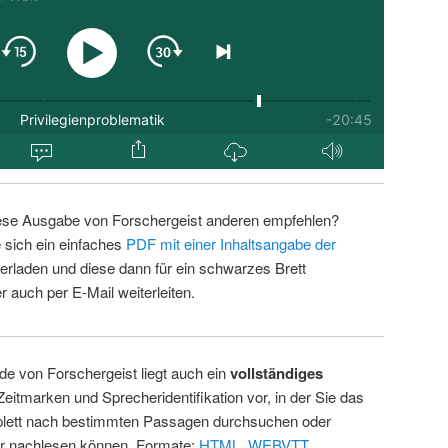
ese Ausgabe von Forschergeist anderen empfehlen?
 sich ein einfaches
PDF mit einer Inhaltsangabe der
erladen und diese dann für ein schwarzes Brett
 auch per E-Mail weiterleiten.
de von Forschergeist liegt auch ein
vollständiges
Zeitmarken und Sprecheridentifikation vor, in der Sie das
ett nach bestimmten Passagen durchsuchen oder
ur nachlesen können. Formate:
HTML
,
WEBVTT
.