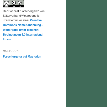
Der Podcast "Forschergeist" von
Stifterverband/Metaebene ist
lizenziert unter einer
Creative
Commons Namensnennung -
Weitergabe unter gleichen
Bedingungen 4.0 International
Lizenz
.
MASTODON
Forschergeist auf Mastodon