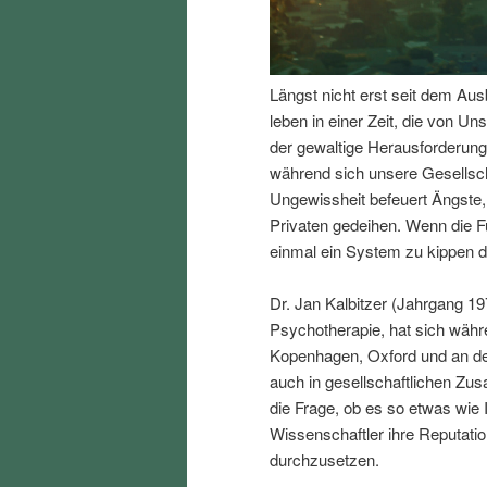
I
e
n
n
Längst nicht erst seit dem Aus
leben in einer Zeit, die von Uns
h
I
der gewaltige Herausforderung
während sich unsere Gesellsc
a
n
Ungewissheit befeuert Ängste,
Privaten gedeihen. Wenn die F
l
h
einmal ein System zu kippen d
t
a
Dr. Jan Kalbitzer (Jahrgang 19
Psychotherapie, hat sich währ
s
l
Kopenhagen, Oxford und an der
auch in gesellschaftlichen Z
p
t
die Frage, ob es so etwas wie 
Wissenschaftler ihre Reputation
r
s
durchzusetzen.