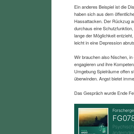
i
p
Ein anderes Beispiel ist die D
haben sich aus dem öffentlich
n
r
Hassattacken. Der Rückzug au
durchaus eine Schutzfunktion
lange der Möglichkeit entzieh
g
i
leicht in eine Depression abru
e
n
Wir brauchen also Nischen, in
engagieren und ihre Kompeten
n
g
Umgebung Spielräume offen st
überwinden. Angst bietet imme
e
Das Gespräch wurde Ende Febr
n