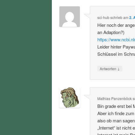
sci-hub
schrieb
am
2. 
Hier noch der ang
an Adaption?)
https://www.ncbi.
Leider hinter Payw
Schlüssel im Schna
↓
Antworten
Mathias Panzenböck
s
Bin grade erst bei 
Aber ich finde zum
also ob man sagen w
„Internet“ ist nicht
Internet ist mein 