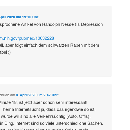
April 2020 um 19:10 Uhr
:
esprochene Artikel von Randolph Nesse (Is Depression
nlm.nih.gov/pubmed/10632228
all, aber folgt einfach dem schwarzen Raben mit dem
bel ;)
chrieb
am
8. April 2020 um 2:47 Uhr
:
Minute 18, ist jetzt aber schon sehr interessant!
 Thema Internetsucht ja, dass das irgendwie so ist,
ürde wir sind alle Verkehrsüchtig (Auto, Öffis).
 ein Ding. Internet sind so viele unterschiedliche Sachen.
Beruf, meine Kommunikation, meine Spiele, mein