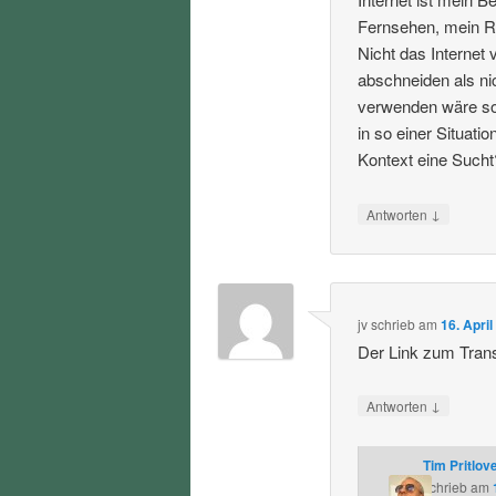
Fernsehen, mein Ra
Nicht das Internet
abschneiden als ni
verwenden wäre soz
in so einer Situat
Kontext eine Sucht
↓
Antworten
jv
schrieb
am
16. Apri
Der Link zum Transk
↓
Antworten
Tim Pritlov
schrieb
am