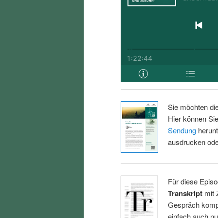
Sie möchten di
Hier können Sie
Sendung
herunt
ausdrucken oder
Für diese Episo
Transkript
mit 
Gespräch kompl
einfach auch n