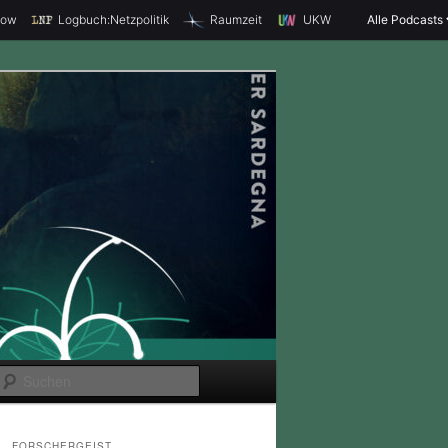
how
Logbuch:Netzpolitik
Raumzeit
UKW
Alle Podcasts
S
u
c
FORSCHERGEIST