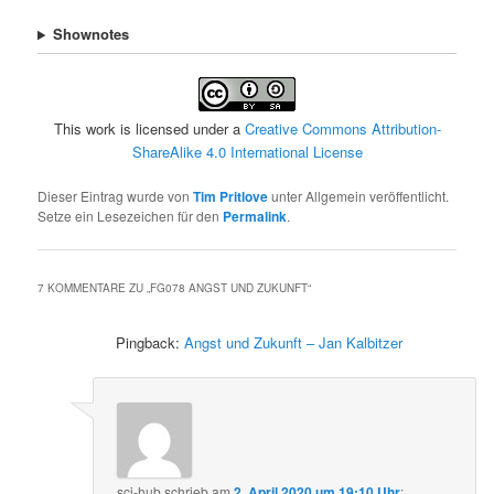
Shownotes
This work is licensed under a
Creative Commons Attribution-
ShareAlike 4.0 International License
Dieser Eintrag wurde von
Tim Pritlove
unter Allgemein veröffentlicht.
Setze ein Lesezeichen für den
Permalink
.
7 KOMMENTARE ZU „
FG078 ANGST UND ZUKUNFT
“
Pingback:
Angst und Zukunft – Jan Kalbitzer
sci-hub
schrieb
am
2. April 2020 um 19:10 Uhr
: