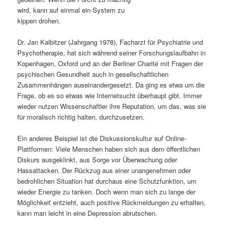
wird, kann auf einmal ein System zu
s
l
kippen drohen.
p
t
Dr. Jan Kalbitzer (Jahrgang 1978), Facharzt für Psychiatrie und
Psychotherapie, hat sich während seiner Forschungslaufbahn in
r
s
Kopenhagen, Oxford und an der Berliner Charité mit Fragen der
psychischen Gesundheit auch in gesellschaftlichen
i
p
Zusammenhängen auseinandergesetzt. Da ging es etwa um die
Frage, ob es so etwas wie Internetsucht überhaupt gibt. Immer
n
r
wieder nutzen Wissenschaftler ihre Reputation, um das, was sie
für moralisch richtig halten, durchzusetzen.
g
i
Ein anderes Beispiel ist die Diskussionskultur auf Online-
e
n
Plattformen: Viele Menschen haben sich aus dem öffentlichen
Diskurs ausgeklinkt, aus Sorge vor Überwachung oder
n
g
Hassattacken. Der Rückzug aus einer unangenehmen oder
bedrohlichen Situation hat durchaus eine Schutzfunktion, um
e
wieder Energie zu tanken. Doch wenn man sich zu lange der
Möglichkeit entzieht, auch positive Rückmeldungen zu erhalten,
n
kann man leicht in eine Depression abrutschen.