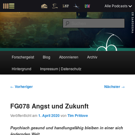
Z
Alle Podcasts
u
Der Interview-Podcast zu Bildung und Forschung
m
S
p
u
r
c
i
Forschergeist
h
m
e
ä
n
r
H
Forschergeist
Blog
Abonnieren
Archiv
Z
Z
e
a
n
u
Hintergrund
Impressum | Datenschutz
u
u
I
p
n
t
m
m
h
m
B
←
Vorheriger
Nächster
→
a
e
e
p
s
l
n
i
FG078 Angst und Zukunft
t
ü
t
r
e
s
r
Veröffentlicht am
1. April 2020
von
Tim Pritlove
p
a
i
k
r
g
Psychisch gesund und handlungsfähig bleiben in einer sich
i
s
ändernden Welt