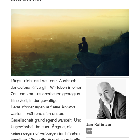
m
u
n
n
g
a
ä
n
e
v
n
i
r
d
g
a
e
ä
t
i
n
r
o
n
I
e
Längst nicht erst seit dem Ausbruch
n
n
der Corona-Krise gilt: Wir leben in einer
Zeit, die von Unsicherheiten geprägt ist.
h
I
Eine Zeit, in der gewaltige
Herausforderungen auf eine Antwort
a
n
warten – während sich unsere
Gesellschaft grundlegend wandelt. Und
l
h
Jan Kalbitzer
Ungewissheit befeuert Ängste, die
keineswegs nur verborgen im Privaten
t
a
gedeihen. Wenn die Furcht zu mächtig