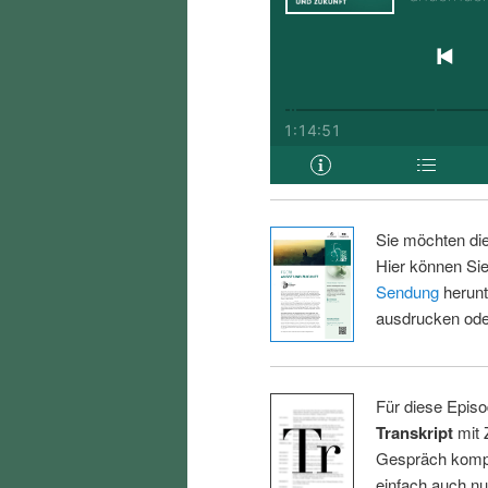
Sie möchten di
Hier können Sie
Sendung
herunt
ausdrucken oder
Für diese Episo
Transkript
mit 
Gespräch kompl
einfach auch n