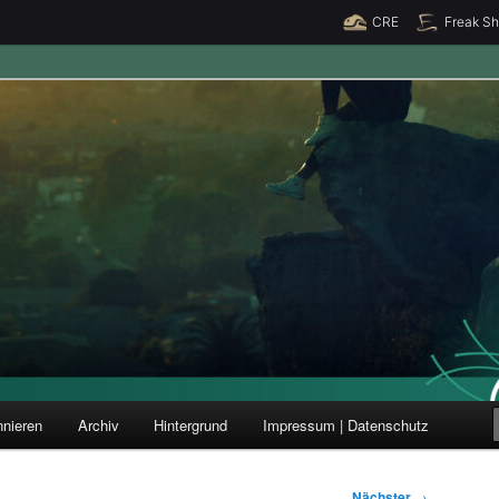
CRE
Freak S
ung und Forschung
nieren
Archiv
Hintergrund
Impressum | Datenschutz
Nächster
→