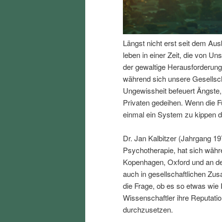
I
e
n
n
Längst nicht erst seit dem Aus
leben in einer Zeit, die von Uns
h
I
der gewaltige Herausforderung
während sich unsere Gesellsc
a
n
Ungewissheit befeuert Ängste,
Privaten gedeihen. Wenn die F
l
h
einmal ein System zu kippen d
t
a
Dr. Jan Kalbitzer (Jahrgang 19
Psychotherapie, hat sich währ
s
l
Kopenhagen, Oxford und an der
auch in gesellschaftlichen Z
p
t
die Frage, ob es so etwas wie 
Wissenschaftler ihre Reputation
r
s
durchzusetzen.