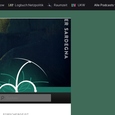
how
Logbuch:Netzpolitik
Raumzeit
UKW
Alle Podcasts
S
u
c
FORSCHERGEIST