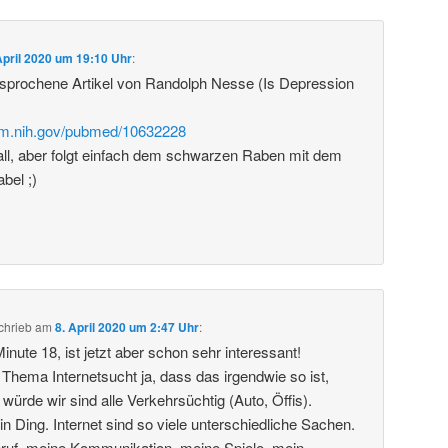
April 2020 um 19:10 Uhr
:
esprochene Artikel von Randolph Nesse (Is Depression
nlm.nih.gov/pubmed/10632228
all, aber folgt einfach dem schwarzen Raben mit dem
bel ;)
chrieb
am
8. April 2020 um 2:47 Uhr
:
Minute 18, ist jetzt aber schon sehr interessant!
 Thema Internetsucht ja, dass das irgendwie so ist,
ürde wir sind alle Verkehrsüchtig (Auto, Öffis).
 ein Ding. Internet sind so viele unterschiedliche Sachen.
Beruf, meine Kommunikation, meine Spiele, mein