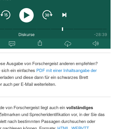
ese Ausgabe von Forschergeist anderen empfehlen?
 sich ein einfaches
PDF mit einer Inhaltsangabe der
erladen und diese dann für ein schwarzes Brett
 auch per E-Mail weiterleiten.
de von Forschergeist liegt auch ein
vollständiges
Zeitmarken und Sprecheridentifikation vor, in der Sie das
ett nach bestimmten Passagen durchsuchen oder
ur nachlesen können. Formate:
HTML
,
WEBVTT
.