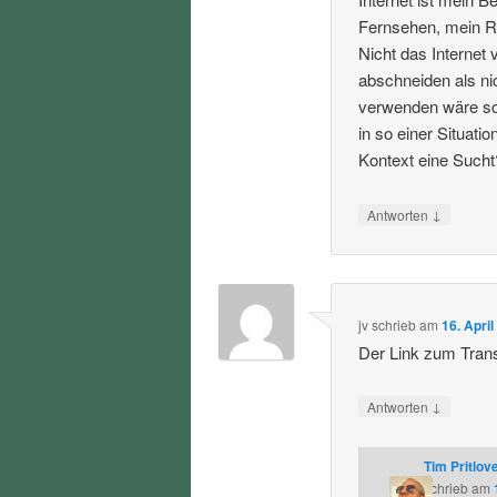
Fernsehen, mein Ra
Nicht das Internet
abschneiden als ni
verwenden wäre soz
in so einer Situat
Kontext eine Sucht
↓
Antworten
jv
schrieb
am
16. Apri
Der Link zum Transk
↓
Antworten
Tim Pritlov
schrieb
am