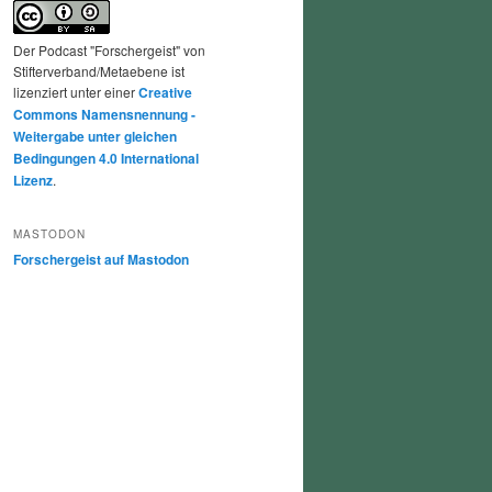
Der Podcast "Forschergeist" von
Stifterverband/Metaebene ist
lizenziert unter einer
Creative
Commons Namensnennung -
Weitergabe unter gleichen
Bedingungen 4.0 International
Lizenz
.
MASTODON
Forschergeist auf Mastodon