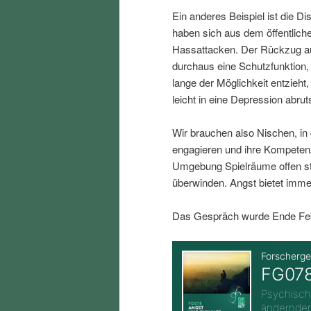
i
p
Ein anderes Beispiel ist die D
haben sich aus dem öffentlich
n
r
Hassattacken. Der Rückzug au
durchaus eine Schutzfunktion
lange der Möglichkeit entzieh
g
i
leicht in eine Depression abru
e
n
Wir brauchen also Nischen, in
engagieren und ihre Kompeten
n
g
Umgebung Spielräume offen st
überwinden. Angst bietet imme
e
Das Gespräch wurde Ende Febr
n