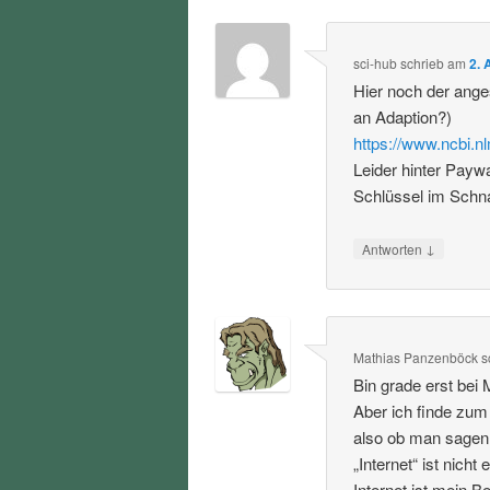
sci-hub
schrieb
am
2. 
Hier noch der ang
an Adaption?)
https://www.ncbi.
Leider hinter Payw
Schlüssel im Schna
↓
Antworten
Mathias Panzenböck
s
Bin grade erst bei 
Aber ich finde zum
also ob man sagen w
„Internet“ ist nicht
Internet ist mein 