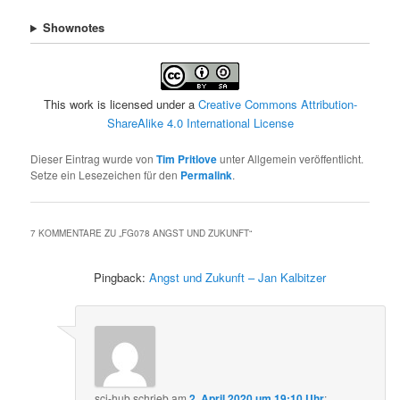
Shownotes
This work is licensed under a
Creative Commons Attribution-
ShareAlike 4.0 International License
Dieser Eintrag wurde von
Tim Pritlove
unter Allgemein veröffentlicht.
Setze ein Lesezeichen für den
Permalink
.
7 KOMMENTARE ZU „
FG078 ANGST UND ZUKUNFT
“
Pingback:
Angst und Zukunft – Jan Kalbitzer
sci-hub
schrieb
am
2. April 2020 um 19:10 Uhr
: