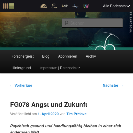
Z
Alle Podcasts
u
Der Interview-Podcast zu Bildung und Forschung
m
S
p
u
r
c
i
Forschergeist
h
m
e
ä
n
r
H
Forschergeist
Blog
Abonnieren
Archiv
Z
Z
e
a
n
u
Hintergrund
Impressum | Datenschutz
u
u
I
p
n
t
m
m
h
m
B
←
Vorheriger
Nächster
→
a
e
e
p
s
l
n
i
FG078 Angst und Zukunft
t
ü
t
r
e
s
r
Veröffentlicht am
1. April 2020
von
Tim Pritlove
p
a
i
k
r
g
Psychisch gesund und handlungsfähig bleiben in einer sich
i
s
ändernden Welt