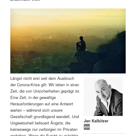
m
u
n
n
g
a
ä
n
e
v
n
i
r
d
g
a
e
ä
t
i
n
r
o
n
I
e
Längst nicht erst seit dem Ausbruch
n
n
der Corona-Krise gilt: Wir leben in einer
Zeit, die von Unsicherheiten geprägt ist.
h
I
Eine Zeit, in der gewaltige
Herausforderungen auf eine Antwort
a
n
warten – während sich unsere
Gesellschaft grundlegend wandelt. Und
l
h
Jan Kalbitzer
Ungewissheit befeuert Ängste, die
keineswegs nur verborgen im Privaten
t
a
gedeihen. Wenn die Furcht zu mächtig