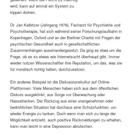
wird, kann auf einmal ein System zu
s
l
kippen drohen.
p
t
Dr. Jan Kalbitzer (Jahrgang 1978), Facharzt für Psychiatrie und
Psychotherapie, hat sich während seiner Forschungslaufbahn in
r
s
Kopenhagen, Oxford und an der Berliner Charité mit Fragen der
psychischen Gesundheit auch in gesellschaftlichen
i
p
Zusammenhängen auseinandergesetzt. Da ging es etwa um die
Frage, ob es so etwas wie Internetsucht überhaupt gibt. Immer
n
r
wieder nutzen Wissenschaftler ihre Reputation, um das, was sie
für moralisch richtig halten, durchzusetzen.
g
i
Ein anderes Beispiel ist die Diskussionskultur auf Online-
e
n
Plattformen: Viele Menschen haben sich aus dem öffentlichen
Diskurs ausgeklinkt, aus Sorge vor Überwachung oder
n
g
Hassattacken. Der Rückzug aus einer unangenehmen oder
bedrohlichen Situation hat durchaus eine Schutzfunktion, um
e
wieder Energie zu tanken. Doch wenn man sich zu lange der
Möglichkeit entzieht, auch positive Rückmeldungen zu erhalten,
n
kann man leicht in eine Depression abrutschen.