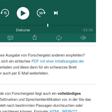
ese Ausgabe von Forschergeist anderen empfehlen?
 sich ein einfaches
PDF mit einer Inhaltsangabe der
erladen und diese dann für ein schwarzes Brett
 auch per E-Mail weiterleiten.
de von Forschergeist liegt auch ein
vollständiges
Zeitmarken und Sprecheridentifikation vor, in der Sie das
ett nach bestimmten Passagen durchsuchen oder
ur nachlesen können. Formate:
HTML
,
WEBVTT
.