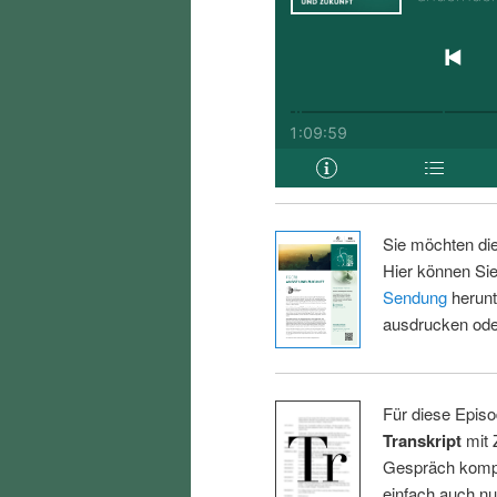
Sie möchten di
Hier können Sie
Sendung
herunt
ausdrucken oder
Für diese Episo
Transkript
mit 
Gespräch kompl
einfach auch n