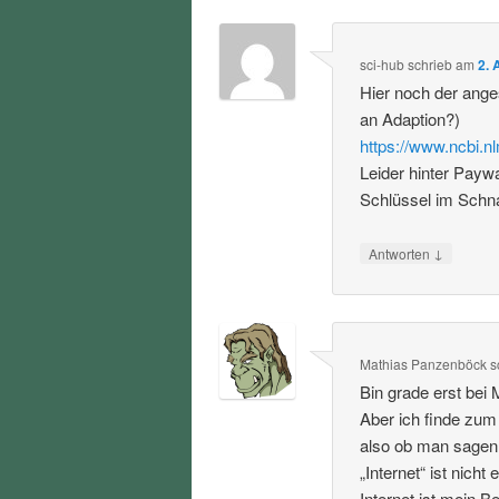
sci-hub
schrieb
am
2. 
Hier noch der ang
an Adaption?)
https://www.ncbi.
Leider hinter Payw
Schlüssel im Schna
↓
Antworten
Mathias Panzenböck
s
Bin grade erst bei 
Aber ich finde zum
also ob man sagen w
„Internet“ ist nicht
Internet ist mein 