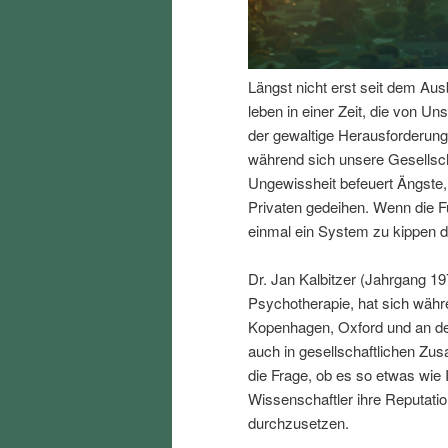
I
e
n
n
Längst nicht erst seit dem Aus
leben in einer Zeit, die von Uns
h
I
der gewaltige Herausforderung
während sich unsere Gesellsc
a
n
Ungewissheit befeuert Ängste,
Privaten gedeihen. Wenn die F
l
h
einmal ein System zu kippen d
t
a
Dr. Jan Kalbitzer (Jahrgang 19
Psychotherapie, hat sich währ
s
l
Kopenhagen, Oxford und an der
auch in gesellschaftlichen Z
p
t
die Frage, ob es so etwas wie 
Wissenschaftler ihre Reputation
r
s
durchzusetzen.