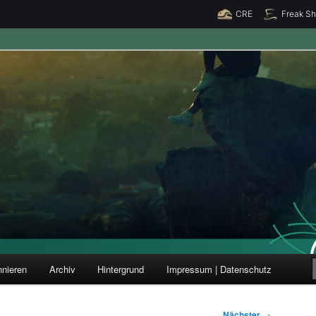
CRE
Freak S
ung und Forschung
nieren
Archiv
Hintergrund
Impressum | Datenschutz
Nächster
→