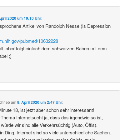
April 2020 um 19:10 Uhr
:
esprochene Artikel von Randolph Nesse (Is Depression
nlm.nih.gov/pubmed/10632228
all, aber folgt einfach dem schwarzen Raben mit dem
bel ;)
chrieb
am
8. April 2020 um 2:47 Uhr
:
Minute 18, ist jetzt aber schon sehr interessant!
 Thema Internetsucht ja, dass das irgendwie so ist,
ürde wir sind alle Verkehrsüchtig (Auto, Öffis).
 ein Ding. Internet sind so viele unterschiedliche Sachen.
Beruf, meine Kommunikation, meine Spiele, mein