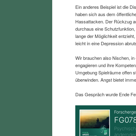
i
p
Ein anderes Beispiel ist die D
haben sich aus dem öffentlich
n
r
Hassattacken. Der Rückzug au
durchaus eine Schutzfunktion
lange der Möglichkeit entzieh
g
i
leicht in eine Depression abru
e
n
Wir brauchen also Nischen, in
engagieren und ihre Kompeten
n
g
Umgebung Spielräume offen st
überwinden. Angst bietet imme
e
Das Gespräch wurde Ende Febr
n