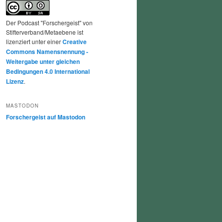
Der Podcast "Forschergeist" von
Stifterverband/Metaebene ist
lizenziert unter einer
Creative
Commons Namensnennung -
Weitergabe unter gleichen
Bedingungen 4.0 International
Lizenz
.
MASTODON
Forschergeist auf Mastodon