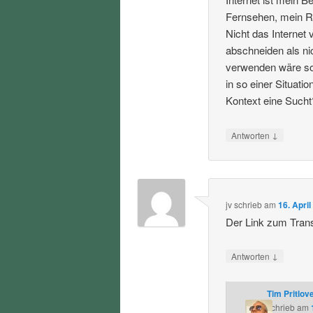
Fernsehen, mein Ra
Nicht das Internet
abschneiden als ni
verwenden wäre soz
in so einer Situat
Kontext eine Sucht
↓
Antworten
jv
schrieb
am
16. Apri
Der Link zum Transk
↓
Antworten
Tim Pritlov
schrieb
am