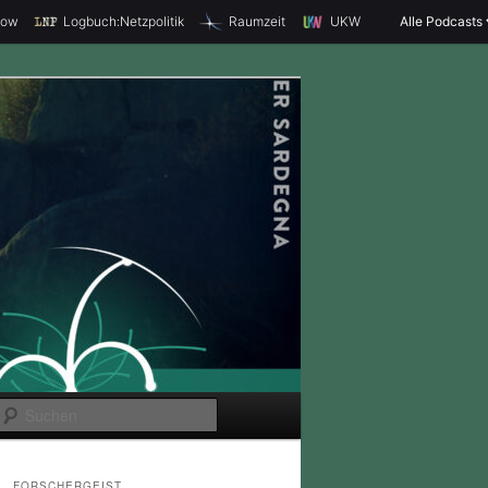
how
Logbuch:Netzpolitik
Raumzeit
UKW
Alle Podcasts
S
u
c
FORSCHERGEIST