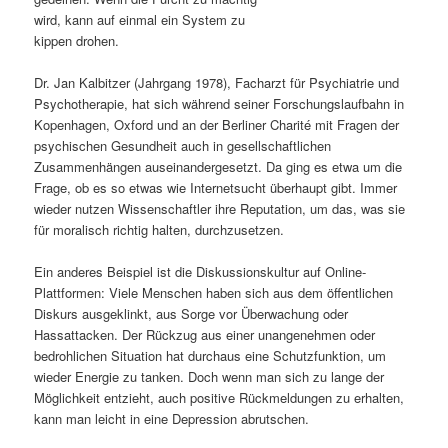
wird, kann auf einmal ein System zu
s
l
kippen drohen.
p
t
Dr. Jan Kalbitzer (Jahrgang 1978), Facharzt für Psychiatrie und
Psychotherapie, hat sich während seiner Forschungslaufbahn in
r
s
Kopenhagen, Oxford und an der Berliner Charité mit Fragen der
psychischen Gesundheit auch in gesellschaftlichen
i
p
Zusammenhängen auseinandergesetzt. Da ging es etwa um die
Frage, ob es so etwas wie Internetsucht überhaupt gibt. Immer
n
r
wieder nutzen Wissenschaftler ihre Reputation, um das, was sie
für moralisch richtig halten, durchzusetzen.
g
i
Ein anderes Beispiel ist die Diskussionskultur auf Online-
e
n
Plattformen: Viele Menschen haben sich aus dem öffentlichen
Diskurs ausgeklinkt, aus Sorge vor Überwachung oder
n
g
Hassattacken. Der Rückzug aus einer unangenehmen oder
bedrohlichen Situation hat durchaus eine Schutzfunktion, um
e
wieder Energie zu tanken. Doch wenn man sich zu lange der
Möglichkeit entzieht, auch positive Rückmeldungen zu erhalten,
n
kann man leicht in eine Depression abrutschen.