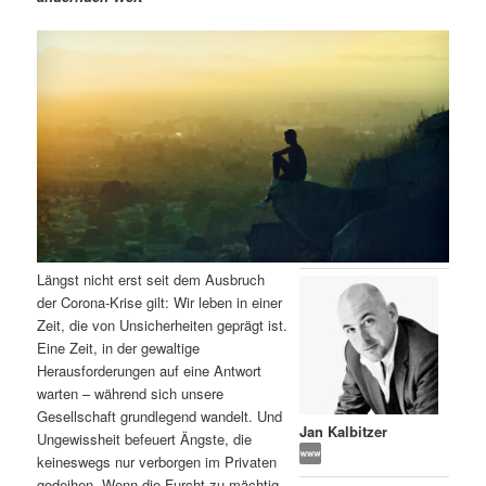
m
u
n
n
g
a
ä
n
e
v
n
i
r
d
g
a
e
ä
t
i
n
r
o
n
I
e
Längst nicht erst seit dem Ausbruch
n
n
der Corona-Krise gilt: Wir leben in einer
Zeit, die von Unsicherheiten geprägt ist.
h
I
Eine Zeit, in der gewaltige
Herausforderungen auf eine Antwort
a
n
warten – während sich unsere
Gesellschaft grundlegend wandelt. Und
l
h
Jan Kalbitzer
Ungewissheit befeuert Ängste, die
keineswegs nur verborgen im Privaten
t
a
gedeihen. Wenn die Furcht zu mächtig