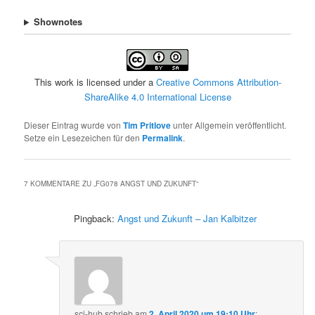
Shownotes
This work is licensed under a
Creative Commons Attribution-
ShareAlike 4.0 International License
Dieser Eintrag wurde von
Tim Pritlove
unter Allgemein veröffentlicht.
Setze ein Lesezeichen für den
Permalink
.
7 KOMMENTARE ZU „
FG078 ANGST UND ZUKUNFT
“
Pingback:
Angst und Zukunft – Jan Kalbitzer
sci-hub
schrieb
am
2. April 2020 um 19:10 Uhr
: