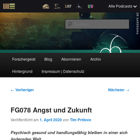
Z
Alle Podcasts
u
Der Interview-Podcast zu Bildung und Forschung
m
S
p
u
r
c
i
Forschergeist
h
m
e
ä
n
r
H
Forschergeist
Blog
Abonnieren
Archiv
Z
Z
e
a
n
u
Hintergrund
Impressum | Datenschutz
u
u
I
p
n
t
m
m
h
m
B
←
Vorheriger
Nächster
→
a
e
e
p
s
l
n
i
FG078 Angst und Zukunft
t
ü
t
r
e
s
r
Veröffentlicht am
1. April 2020
von
Tim Pritlove
p
a
i
k
r
g
Psychisch gesund und handlungsfähig bleiben in einer sich
i
s
ändernden Welt