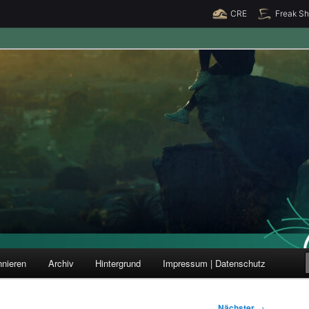
CRE
Freak S
ung und Forschung
nieren
Archiv
Hintergrund
Impressum | Datenschutz
Nächster
→