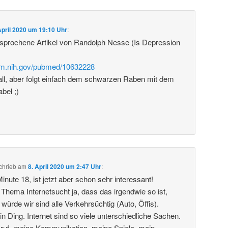
April 2020 um 19:10 Uhr
:
esprochene Artikel von Randolph Nesse (Is Depression
nlm.nih.gov/pubmed/10632228
all, aber folgt einfach dem schwarzen Raben mit dem
bel ;)
chrieb
am
8. April 2020 um 2:47 Uhr
:
Minute 18, ist jetzt aber schon sehr interessant!
 Thema Internetsucht ja, dass das irgendwie so ist,
ürde wir sind alle Verkehrsüchtig (Auto, Öffis).
 ein Ding. Internet sind so viele unterschiedliche Sachen.
Beruf, meine Kommunikation, meine Spiele, mein