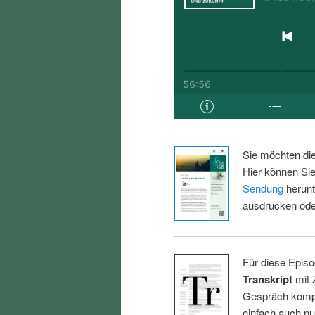
Sie möchten di
Hier können Sie
Sendung
herunt
ausdrucken oder
Für diese Episo
Transkript
mit 
Gespräch kompl
einfach auch n