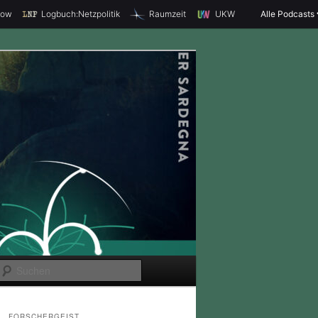
how
Logbuch:Netzpolitik
Raumzeit
UKW
Alle Podcasts
S
u
c
FORSCHERGEIST