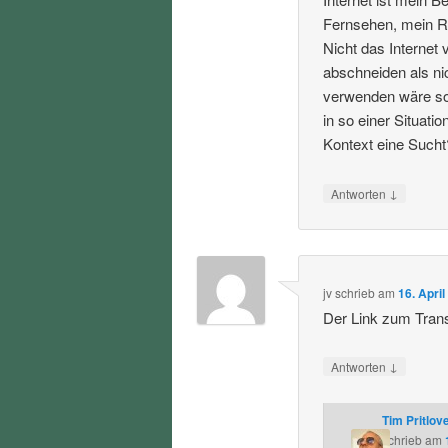
Fernsehen, mein Ra
Nicht das Internet
abschneiden als ni
verwenden wäre soz
in so einer Situat
Kontext eine Sucht
↓
Antworten
jv
schrieb
am
16. Apri
Der Link zum Transk
↓
Antworten
Tim Pritlov
schrieb
am