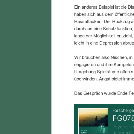
i
p
Ein anderes Beispiel ist die D
haben sich aus dem öffentlich
n
r
Hassattacken. Der Rückzug au
durchaus eine Schutzfunktion
lange der Möglichkeit entzieh
g
i
leicht in eine Depression abru
e
n
Wir brauchen also Nischen, in
engagieren und ihre Kompeten
n
g
Umgebung Spielräume offen st
überwinden. Angst bietet imme
e
Das Gespräch wurde Ende Febr
n