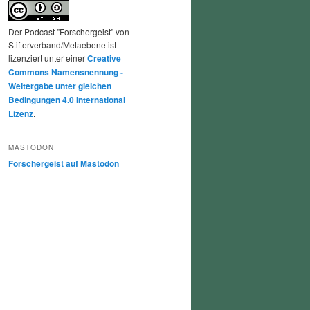
Der Podcast "Forschergeist" von
Stifterverband/Metaebene ist
lizenziert unter einer
Creative
Commons Namensnennung -
Weitergabe unter gleichen
Bedingungen 4.0 International
Lizenz
.
MASTODON
Forschergeist auf Mastodon