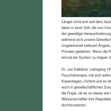
I
e
n
n
Längst nicht erst seit dem Aus
leben in einer Zeit, die von Uns
h
I
der gewaltige Herausforderung
während sich unsere Gesellsc
a
n
Ungewissheit befeuert Ängste,
Privaten gedeihen. Wenn die F
l
h
einmal ein System zu kippen d
t
a
Dr. Jan Kalbitzer (Jahrgang 19
Psychotherapie, hat sich währ
s
l
Kopenhagen, Oxford und an der
auch in gesellschaftlichen Z
p
t
die Frage, ob es so etwas wie 
Wissenschaftler ihre Reputation
r
s
durchzusetzen.