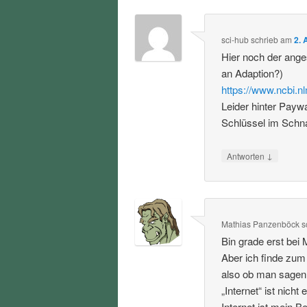
sci-hub
schrieb
am
2. 
Hier noch der ang
an Adaption?)
https://www.ncbi.
Leider hinter Payw
Schlüssel im Schna
↓
Antworten
Mathias Panzenböck
s
Bin grade erst bei 
Aber ich finde zum
also ob man sagen w
„Internet“ ist nicht
Internet ist mein 