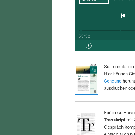
Sie möchten di
Hier können Sie
Sendung
herunt
ausdrucken oder
Für diese Episo
Transkript
mit 
Gespräch kompl
einfach auch n