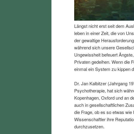
I
e
n
n
Längst nicht erst seit dem Aus
leben in einer Zeit, die von Uns
h
I
der gewaltige Herausforderung
während sich unsere Gesellsc
a
n
Ungewissheit befeuert Ängste,
Privaten gedeihen. Wenn die F
l
h
einmal ein System zu kippen d
t
a
Dr. Jan Kalbitzer (Jahrgang 19
Psychotherapie, hat sich währ
s
l
Kopenhagen, Oxford und an der
auch in gesellschaftlichen Z
p
t
die Frage, ob es so etwas wie 
Wissenschaftler ihre Reputation
r
s
durchzusetzen.