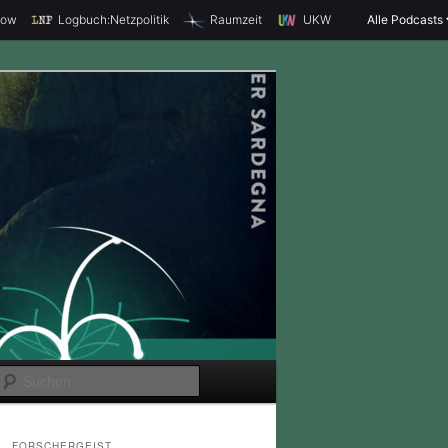
how
Logbuch:Netzpolitik
Raumzeit
UKW
Alle Podcasts
S
u
c
FORSCHERGEIST