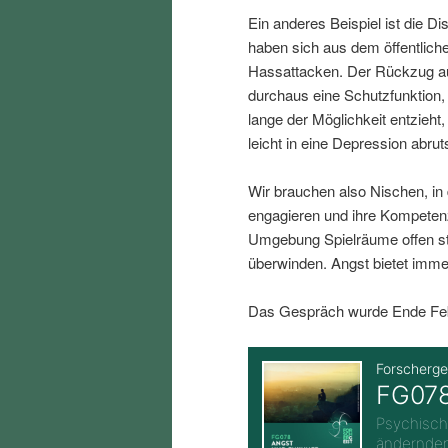
i
p
Ein anderes Beispiel ist die D
haben sich aus dem öffentlich
n
r
Hassattacken. Der Rückzug au
durchaus eine Schutzfunktion
lange der Möglichkeit entzieh
g
i
leicht in eine Depression abru
e
n
Wir brauchen also Nischen, in
engagieren und ihre Kompeten
n
g
Umgebung Spielräume offen st
überwinden. Angst bietet imme
e
Das Gespräch wurde Ende Febr
n