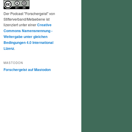
Der Podcast "Forschergeist" von
Stifterverband/Metaebene ist
lizenziert unter einer
Creative
Commons Namensnennung -
Weitergabe unter gleichen
Bedingungen 4.0 International
Lizenz
.
MASTODON
Forschergeist auf Mastodon