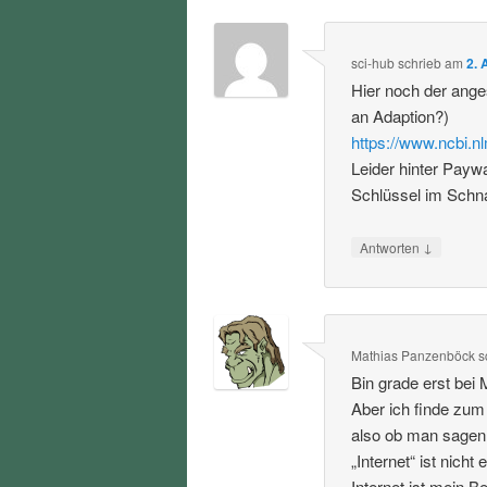
sci-hub
schrieb
am
2. 
Hier noch der ang
an Adaption?)
https://www.ncbi.
Leider hinter Payw
Schlüssel im Schna
↓
Antworten
Mathias Panzenböck
s
Bin grade erst bei 
Aber ich finde zum
also ob man sagen w
„Internet“ ist nicht
Internet ist mein 