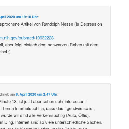
April 2020 um 19:10 Uhr
:
esprochene Artikel von Randolph Nesse (Is Depression
nlm.nih.gov/pubmed/10632228
all, aber folgt einfach dem schwarzen Raben mit dem
bel ;)
chrieb
am
8. April 2020 um 2:47 Uhr
:
Minute 18, ist jetzt aber schon sehr interessant!
 Thema Internetsucht ja, dass das irgendwie so ist,
ürde wir sind alle Verkehrsüchtig (Auto, Öffis).
 ein Ding. Internet sind so viele unterschiedliche Sachen.
Beruf, meine Kommunikation, meine Spiele, mein