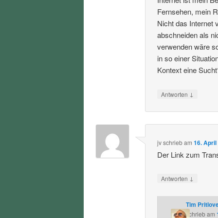
Fernsehen, mein Ra
Nicht das Internet
abschneiden als ni
verwenden wäre soz
in so einer Situat
Kontext eine Sucht
↓
Antworten
jv
schrieb
am
16. Apri
Der Link zum Transk
↓
Antworten
Tim Pritlov
schrieb
am