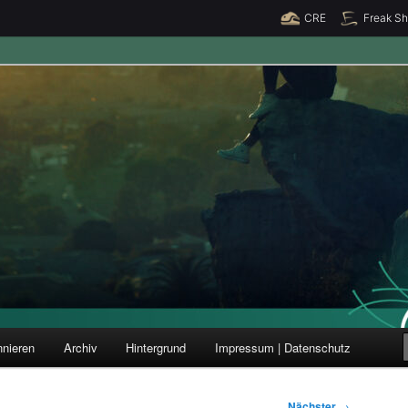
CRE
Freak S
ung und Forschung
nieren
Archiv
Hintergrund
Impressum | Datenschutz
Nächster
→