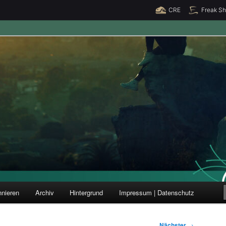
CRE
Freak S
ung und Forschung
nieren
Archiv
Hintergrund
Impressum | Datenschutz
Nächster
→