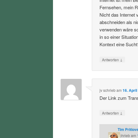
Fernsehen, mein Ra
Nicht das Internet
abschneiden als ni
verwenden wäre soz
in so einer Situat
Kontext eine Sucht
↓
Antworten
jv
schrieb
am
16. Apri
Der Link zum Transk
↓
Antworten
Tim Pritlov
schrieb
am