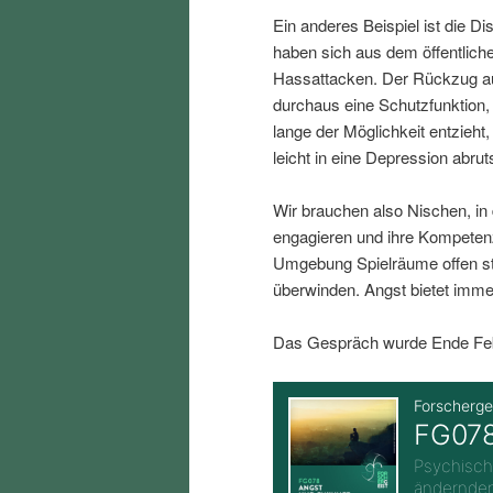
i
p
Ein anderes Beispiel ist die D
haben sich aus dem öffentlich
n
r
Hassattacken. Der Rückzug au
durchaus eine Schutzfunktion
lange der Möglichkeit entzieh
g
i
leicht in eine Depression abru
e
n
Wir brauchen also Nischen, in
engagieren und ihre Kompeten
n
g
Umgebung Spielräume offen st
überwinden. Angst bietet imme
e
Das Gespräch wurde Ende Febr
n