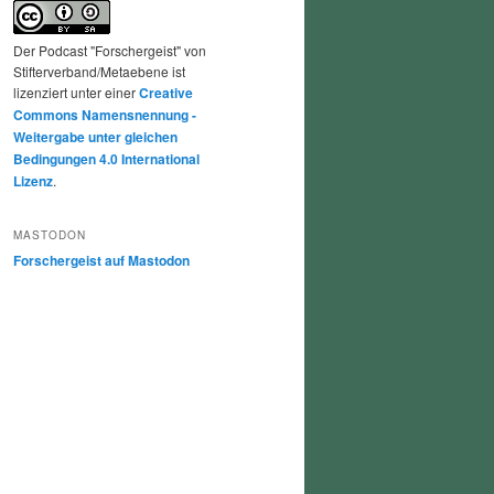
Der Podcast "Forschergeist" von
Stifterverband/Metaebene ist
lizenziert unter einer
Creative
Commons Namensnennung -
Weitergabe unter gleichen
Bedingungen 4.0 International
Lizenz
.
MASTODON
Forschergeist auf Mastodon