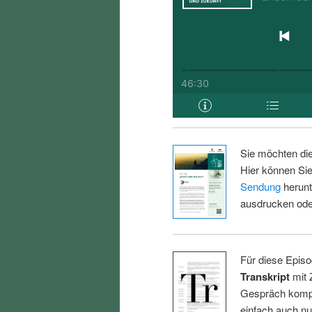
Sie möchten di
Hier können Sie
Sendung
herunt
ausdrucken oder
Für diese Episo
Transkript
mit 
Gespräch kompl
einfach auch n