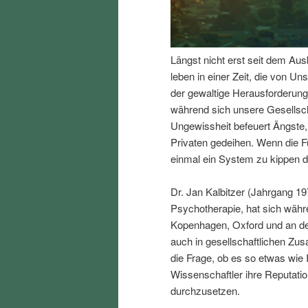
I
e
n
n
Längst nicht erst seit dem Aus
leben in einer Zeit, die von Uns
h
I
der gewaltige Herausforderung
während sich unsere Gesellsc
a
n
Ungewissheit befeuert Ängste,
Privaten gedeihen. Wenn die F
l
h
einmal ein System zu kippen d
t
a
Dr. Jan Kalbitzer (Jahrgang 19
Psychotherapie, hat sich währ
s
l
Kopenhagen, Oxford und an der
auch in gesellschaftlichen Z
p
t
die Frage, ob es so etwas wie 
Wissenschaftler ihre Reputation
r
s
durchzusetzen.