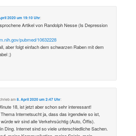
April 2020 um 19:10 Uhr
:
esprochene Artikel von Randolph Nesse (Is Depression
nlm.nih.gov/pubmed/10632228
all, aber folgt einfach dem schwarzen Raben mit dem
bel ;)
chrieb
am
8. April 2020 um 2:47 Uhr
:
Minute 18, ist jetzt aber schon sehr interessant!
 Thema Internetsucht ja, dass das irgendwie so ist,
ürde wir sind alle Verkehrsüchtig (Auto, Öffis).
 ein Ding. Internet sind so viele unterschiedliche Sachen.
Beruf, meine Kommunikation, meine Spiele, mein