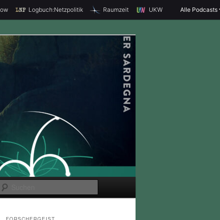
how
Logbuch:Netzpolitik
Raumzeit
UKW
Alle Podcasts
S
u
c
FORSCHERGEIST