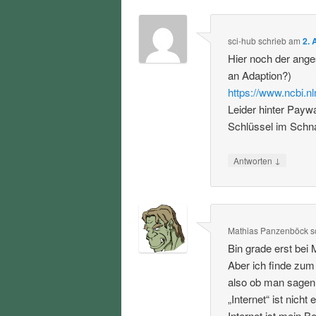
sci-hub
schrieb
am
2. 
Hier noch der ang
an Adaption?)
https://www.ncbi.
Leider hinter Payw
Schlüssel im Schna
↓
Antworten
Mathias Panzenböck
s
Bin grade erst bei 
Aber ich finde zum
also ob man sagen w
„Internet“ ist nicht
Internet ist mein 