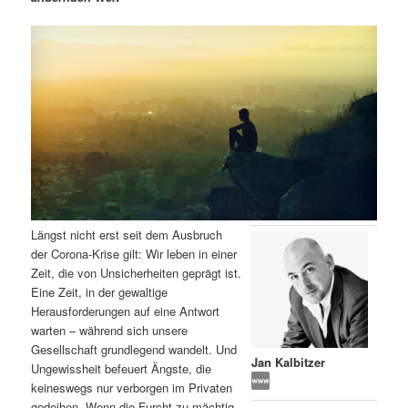
m
u
n
n
g
a
ä
n
e
v
n
i
r
d
g
a
e
ä
t
i
n
r
o
n
I
e
Längst nicht erst seit dem Ausbruch
n
n
der Corona-Krise gilt: Wir leben in einer
Zeit, die von Unsicherheiten geprägt ist.
h
I
Eine Zeit, in der gewaltige
Herausforderungen auf eine Antwort
a
n
warten – während sich unsere
Gesellschaft grundlegend wandelt. Und
l
h
Jan Kalbitzer
Ungewissheit befeuert Ängste, die
keineswegs nur verborgen im Privaten
t
a
gedeihen. Wenn die Furcht zu mächtig