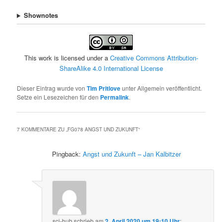
Shownotes
This work is licensed under a
Creative Commons Attribution-
ShareAlike 4.0 International License
Dieser Eintrag wurde von
Tim Pritlove
unter Allgemein veröffentlicht.
Setze ein Lesezeichen für den
Permalink
.
7 KOMMENTARE ZU „
FG078 ANGST UND ZUKUNFT
“
Pingback:
Angst und Zukunft – Jan Kalbitzer
sci-hub
schrieb
am
2. April 2020 um 19:10 Uhr
: