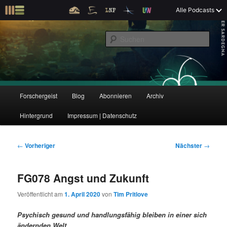
Z
Alle Podcasts
u
Der Interview-Podcast zu Bildung und Forschung
m
S
p
u
r
c
i
Forschergeist
h
m
e
ä
n
r
H
Forschergeist
Blog
Abonnieren
Archiv
Z
Z
e
a
n
u
Hintergrund
Impressum | Datenschutz
u
u
I
p
n
t
m
m
h
m
B
←
Vorheriger
Nächster
→
a
e
e
p
s
l
n
i
FG078 Angst und Zukunft
t
ü
t
r
e
s
r
Veröffentlicht am
1. April 2020
von
Tim Pritlove
p
a
i
k
r
g
Psychisch gesund und handlungsfähig bleiben in einer sich
i
s
ändernden Welt