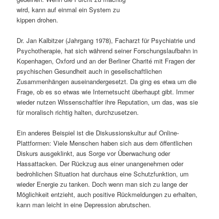
wird, kann auf einmal ein System zu
s
l
kippen drohen.
p
t
Dr. Jan Kalbitzer (Jahrgang 1978), Facharzt für Psychiatrie und
Psychotherapie, hat sich während seiner Forschungslaufbahn in
r
s
Kopenhagen, Oxford und an der Berliner Charité mit Fragen der
psychischen Gesundheit auch in gesellschaftlichen
i
p
Zusammenhängen auseinandergesetzt. Da ging es etwa um die
Frage, ob es so etwas wie Internetsucht überhaupt gibt. Immer
n
r
wieder nutzen Wissenschaftler ihre Reputation, um das, was sie
für moralisch richtig halten, durchzusetzen.
g
i
Ein anderes Beispiel ist die Diskussionskultur auf Online-
e
n
Plattformen: Viele Menschen haben sich aus dem öffentlichen
Diskurs ausgeklinkt, aus Sorge vor Überwachung oder
n
g
Hassattacken. Der Rückzug aus einer unangenehmen oder
bedrohlichen Situation hat durchaus eine Schutzfunktion, um
e
wieder Energie zu tanken. Doch wenn man sich zu lange der
Möglichkeit entzieht, auch positive Rückmeldungen zu erhalten,
n
kann man leicht in eine Depression abrutschen.