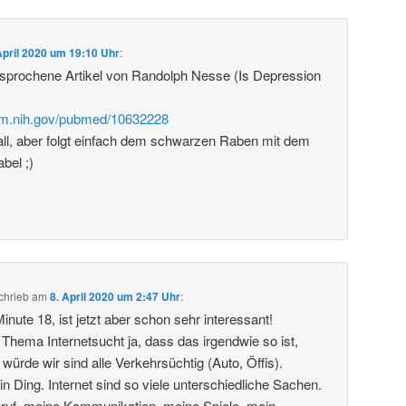
April 2020 um 19:10 Uhr
:
esprochene Artikel von Randolph Nesse (Is Depression
nlm.nih.gov/pubmed/10632228
all, aber folgt einfach dem schwarzen Raben mit dem
bel ;)
chrieb
am
8. April 2020 um 2:47 Uhr
:
Minute 18, ist jetzt aber schon sehr interessant!
 Thema Internetsucht ja, dass das irgendwie so ist,
ürde wir sind alle Verkehrsüchtig (Auto, Öffis).
 ein Ding. Internet sind so viele unterschiedliche Sachen.
Beruf, meine Kommunikation, meine Spiele, mein