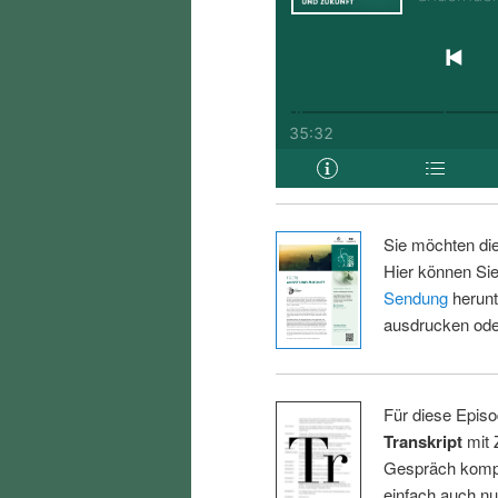
Sie möchten di
Hier können Sie
Sendung
herunt
ausdrucken oder
Für diese Episo
Transkript
mit 
Gespräch kompl
einfach auch n