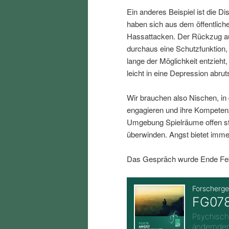
i
p
Ein anderes Beispiel ist die D
haben sich aus dem öffentlich
n
r
Hassattacken. Der Rückzug au
durchaus eine Schutzfunktion
lange der Möglichkeit entzieh
g
i
leicht in eine Depression abru
e
n
Wir brauchen also Nischen, in
engagieren und ihre Kompeten
n
g
Umgebung Spielräume offen st
überwinden. Angst bietet imme
e
Das Gespräch wurde Ende Febr
n