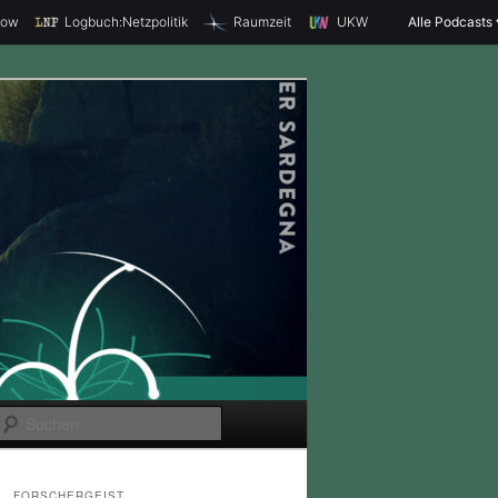
how
Logbuch:Netzpolitik
Raumzeit
UKW
Alle Podcasts
S
u
c
FORSCHERGEIST