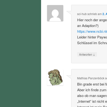
sci-hub
schrieb
am
2. 
Hier noch der ang
an Adaption?)
https://www.ncbi.
Leider hinter Payw
Schlüssel im Schna
↓
Antworten
Mathias Panzenböck
s
Bin grade erst bei 
Aber ich finde zum
also ob man sagen w
„Internet“ ist nicht
Internet ist mein 