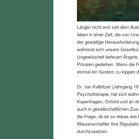
I
e
n
n
Längst nicht erst seit dem Aus
leben in einer Zeit, die von Uns
h
I
der gewaltige Herausforderung
während sich unsere Gesellsc
a
n
Ungewissheit befeuert Ängste,
Privaten gedeihen. Wenn die F
l
h
einmal ein System zu kippen d
t
a
Dr. Jan Kalbitzer (Jahrgang 19
Psychotherapie, hat sich währ
s
l
Kopenhagen, Oxford und an der
auch in gesellschaftlichen Z
p
t
die Frage, ob es so etwas wie 
Wissenschaftler ihre Reputation
r
s
durchzusetzen.