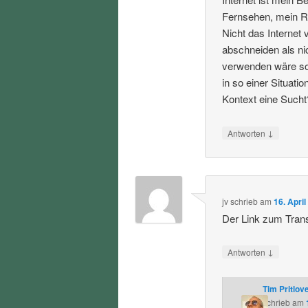
Fernsehen, mein Ra
Nicht das Internet
abschneiden als ni
verwenden wäre soz
in so einer Situat
Kontext eine Sucht
↓
Antworten
jv
schrieb
am
16. Apri
Der Link zum Transk
↓
Antworten
Tim Pritlov
schrieb
am