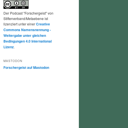
Der Podcast "Forschergeist" von
Stifterverband/Metaebene ist
lizenziert unter einer
Creative
Commons Namensnennung -
Weitergabe unter gleichen
Bedingungen 4.0 International
Lizenz
.
MASTODON
Forschergeist auf Mastodon