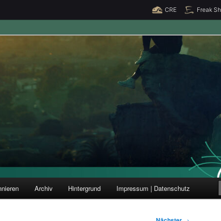
CRE
Freak S
ung und Forschung
nieren
Archiv
Hintergrund
Impressum | Datenschutz
Nächster
→