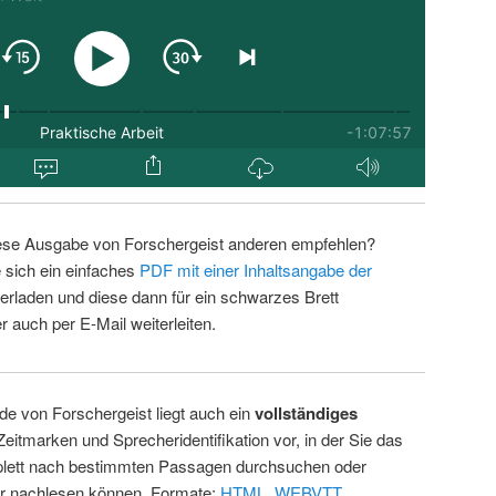
ese Ausgabe von Forschergeist anderen empfehlen?
 sich ein einfaches
PDF mit einer Inhaltsangabe der
erladen und diese dann für ein schwarzes Brett
 auch per E-Mail weiterleiten.
de von Forschergeist liegt auch ein
vollständiges
Zeitmarken und Sprecheridentifikation vor, in der Sie das
ett nach bestimmten Passagen durchsuchen oder
ur nachlesen können. Formate:
HTML
,
WEBVTT
.