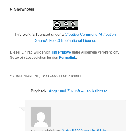
Shownotes
This work is licensed under a
Creative Commons Attribution-
ShareAlike 4.0 International License
Dieser Eintrag wurde von
Tim Pritlove
unter Allgemein veröffentlicht.
Setze ein Lesezeichen für den
Permalink
.
7 KOMMENTARE ZU „
FG078 ANGST UND ZUKUNFT
“
Pingback:
Angst und Zukunft – Jan Kalbitzer
sci-hub
schrieb
am
2. April 2020 um 19:10 Uhr
: