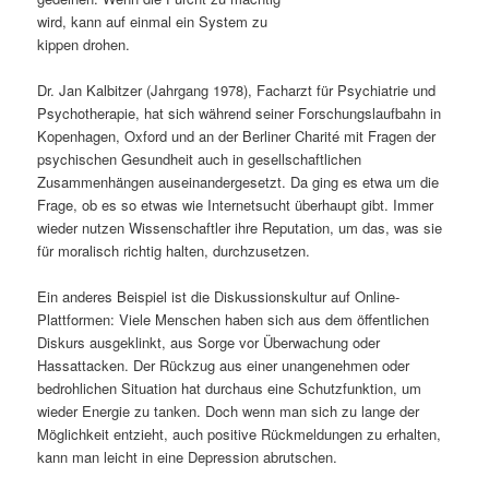
wird, kann auf einmal ein System zu
s
l
kippen drohen.
p
t
Dr. Jan Kalbitzer (Jahrgang 1978), Facharzt für Psychiatrie und
Psychotherapie, hat sich während seiner Forschungslaufbahn in
r
s
Kopenhagen, Oxford und an der Berliner Charité mit Fragen der
psychischen Gesundheit auch in gesellschaftlichen
i
p
Zusammenhängen auseinandergesetzt. Da ging es etwa um die
Frage, ob es so etwas wie Internetsucht überhaupt gibt. Immer
n
r
wieder nutzen Wissenschaftler ihre Reputation, um das, was sie
für moralisch richtig halten, durchzusetzen.
g
i
Ein anderes Beispiel ist die Diskussionskultur auf Online-
e
n
Plattformen: Viele Menschen haben sich aus dem öffentlichen
Diskurs ausgeklinkt, aus Sorge vor Überwachung oder
n
g
Hassattacken. Der Rückzug aus einer unangenehmen oder
bedrohlichen Situation hat durchaus eine Schutzfunktion, um
e
wieder Energie zu tanken. Doch wenn man sich zu lange der
Möglichkeit entzieht, auch positive Rückmeldungen zu erhalten,
n
kann man leicht in eine Depression abrutschen.