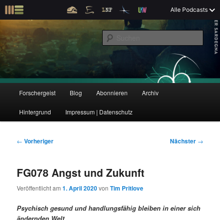
Z
Alle Podcasts
u
Der Interview-Podcast zu Bildung und Forschung
m
S
p
u
r
c
i
Forschergeist
h
m
e
ä
n
r
H
Forschergeist
Blog
Abonnieren
Archiv
Z
Z
e
a
n
u
Hintergrund
Impressum | Datenschutz
u
u
I
p
n
t
m
m
h
m
B
←
Vorheriger
Nächster
→
a
e
e
p
s
l
n
i
FG078 Angst und Zukunft
t
ü
t
r
e
s
r
Veröffentlicht am
1. April 2020
von
Tim Pritlove
p
a
i
k
r
g
Psychisch gesund und handlungsfähig bleiben in einer sich
i
s
ändernden Welt