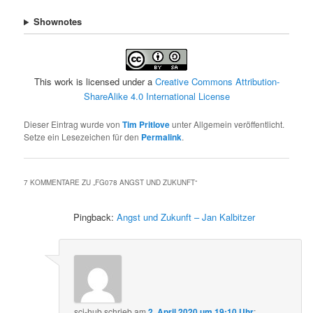
Shownotes
This work is licensed under a
Creative Commons Attribution-
ShareAlike 4.0 International License
Dieser Eintrag wurde von
Tim Pritlove
unter Allgemein veröffentlicht.
Setze ein Lesezeichen für den
Permalink
.
7 KOMMENTARE ZU „
FG078 ANGST UND ZUKUNFT
“
Pingback:
Angst und Zukunft – Jan Kalbitzer
sci-hub
schrieb
am
2. April 2020 um 19:10 Uhr
: