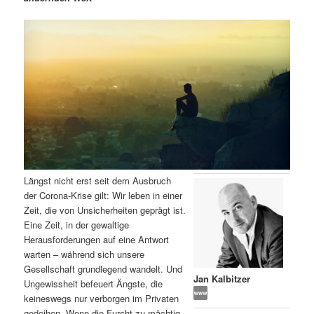
m
u
n
n
g
a
ä
n
e
v
n
i
r
d
g
a
e
ä
t
i
n
r
o
n
I
e
Längst nicht erst seit dem Ausbruch
n
n
der Corona-Krise gilt: Wir leben in einer
Zeit, die von Unsicherheiten geprägt ist.
h
I
Eine Zeit, in der gewaltige
Herausforderungen auf eine Antwort
a
n
warten – während sich unsere
Gesellschaft grundlegend wandelt. Und
l
h
Jan Kalbitzer
Ungewissheit befeuert Ängste, die
keineswegs nur verborgen im Privaten
t
a
gedeihen. Wenn die Furcht zu mächtig