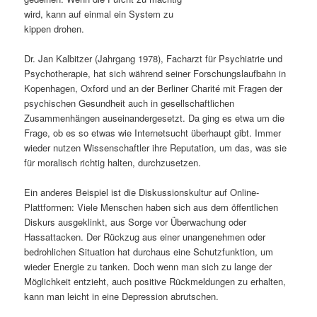
wird, kann auf einmal ein System zu
s
l
kippen drohen.
p
t
Dr. Jan Kalbitzer (Jahrgang 1978), Facharzt für Psychiatrie und
Psychotherapie, hat sich während seiner Forschungslaufbahn in
r
s
Kopenhagen, Oxford und an der Berliner Charité mit Fragen der
psychischen Gesundheit auch in gesellschaftlichen
i
p
Zusammenhängen auseinandergesetzt. Da ging es etwa um die
Frage, ob es so etwas wie Internetsucht überhaupt gibt. Immer
n
r
wieder nutzen Wissenschaftler ihre Reputation, um das, was sie
für moralisch richtig halten, durchzusetzen.
g
i
Ein anderes Beispiel ist die Diskussionskultur auf Online-
e
n
Plattformen: Viele Menschen haben sich aus dem öffentlichen
Diskurs ausgeklinkt, aus Sorge vor Überwachung oder
n
g
Hassattacken. Der Rückzug aus einer unangenehmen oder
bedrohlichen Situation hat durchaus eine Schutzfunktion, um
e
wieder Energie zu tanken. Doch wenn man sich zu lange der
Möglichkeit entzieht, auch positive Rückmeldungen zu erhalten,
n
kann man leicht in eine Depression abrutschen.