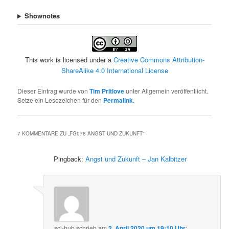
Shownotes
This work is licensed under a
Creative Commons Attribution-
ShareAlike 4.0 International License
Dieser Eintrag wurde von
Tim Pritlove
unter Allgemein veröffentlicht.
Setze ein Lesezeichen für den
Permalink
.
7 KOMMENTARE ZU „
FG078 ANGST UND ZUKUNFT
“
Pingback:
Angst und Zukunft – Jan Kalbitzer
sci-hub
schrieb
am
2. April 2020 um 19:10 Uhr
: