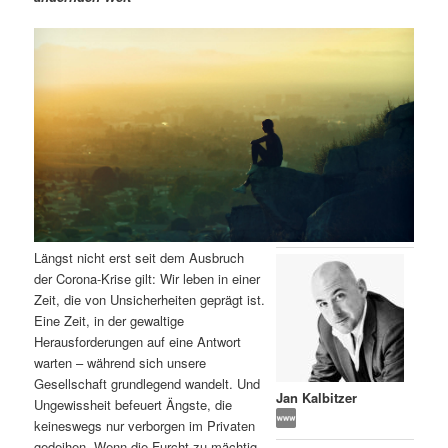
m
u
n
n
g
a
ä
n
e
v
n
i
r
d
g
a
e
ä
t
i
n
r
o
n
I
e
Längst nicht erst seit dem Ausbruch
n
n
der Corona-Krise gilt: Wir leben in einer
Zeit, die von Unsicherheiten geprägt ist.
h
I
Eine Zeit, in der gewaltige
Herausforderungen auf eine Antwort
a
n
warten – während sich unsere
Gesellschaft grundlegend wandelt. Und
l
h
Jan Kalbitzer
Ungewissheit befeuert Ängste, die
keineswegs nur verborgen im Privaten
t
a
gedeihen. Wenn die Furcht zu mächtig