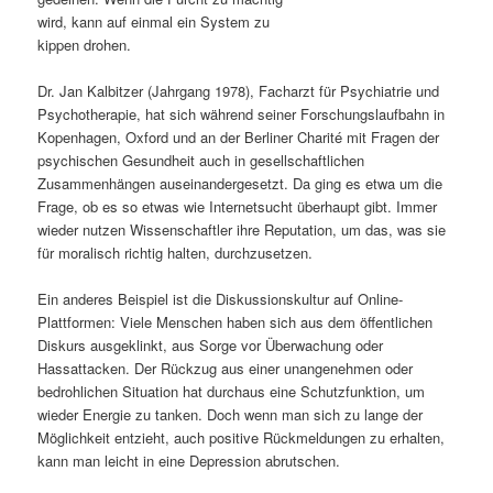
wird, kann auf einmal ein System zu
s
l
kippen drohen.
p
t
Dr. Jan Kalbitzer (Jahrgang 1978), Facharzt für Psychiatrie und
Psychotherapie, hat sich während seiner Forschungslaufbahn in
r
s
Kopenhagen, Oxford und an der Berliner Charité mit Fragen der
psychischen Gesundheit auch in gesellschaftlichen
i
p
Zusammenhängen auseinandergesetzt. Da ging es etwa um die
Frage, ob es so etwas wie Internetsucht überhaupt gibt. Immer
n
r
wieder nutzen Wissenschaftler ihre Reputation, um das, was sie
für moralisch richtig halten, durchzusetzen.
g
i
Ein anderes Beispiel ist die Diskussionskultur auf Online-
e
n
Plattformen: Viele Menschen haben sich aus dem öffentlichen
Diskurs ausgeklinkt, aus Sorge vor Überwachung oder
n
g
Hassattacken. Der Rückzug aus einer unangenehmen oder
bedrohlichen Situation hat durchaus eine Schutzfunktion, um
e
wieder Energie zu tanken. Doch wenn man sich zu lange der
Möglichkeit entzieht, auch positive Rückmeldungen zu erhalten,
n
kann man leicht in eine Depression abrutschen.