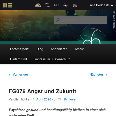
Z
Alle Podcasts
u
Der Interview-Podcast zu Bildung und Forschung
m
S
p
u
r
c
i
Forschergeist
h
m
e
ä
n
r
H
Forschergeist
Blog
Abonnieren
Archiv
Z
Z
e
a
n
u
Hintergrund
Impressum | Datenschutz
u
u
I
p
n
t
m
m
h
m
B
←
Vorheriger
Nächster
→
a
e
e
p
s
l
n
i
FG078 Angst und Zukunft
t
ü
t
r
e
s
r
Veröffentlicht am
1. April 2020
von
Tim Pritlove
p
a
i
k
r
g
Psychisch gesund und handlungsfähig bleiben in einer sich
i
s
ändernden Welt