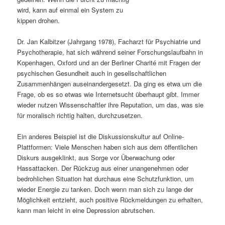
wird, kann auf einmal ein System zu
s
l
kippen drohen.
p
t
Dr. Jan Kalbitzer (Jahrgang 1978), Facharzt für Psychiatrie und
Psychotherapie, hat sich während seiner Forschungslaufbahn in
r
s
Kopenhagen, Oxford und an der Berliner Charité mit Fragen der
psychischen Gesundheit auch in gesellschaftlichen
i
p
Zusammenhängen auseinandergesetzt. Da ging es etwa um die
Frage, ob es so etwas wie Internetsucht überhaupt gibt. Immer
n
r
wieder nutzen Wissenschaftler ihre Reputation, um das, was sie
für moralisch richtig halten, durchzusetzen.
g
i
Ein anderes Beispiel ist die Diskussionskultur auf Online-
e
n
Plattformen: Viele Menschen haben sich aus dem öffentlichen
Diskurs ausgeklinkt, aus Sorge vor Überwachung oder
n
g
Hassattacken. Der Rückzug aus einer unangenehmen oder
bedrohlichen Situation hat durchaus eine Schutzfunktion, um
e
wieder Energie zu tanken. Doch wenn man sich zu lange der
Möglichkeit entzieht, auch positive Rückmeldungen zu erhalten,
n
kann man leicht in eine Depression abrutschen.