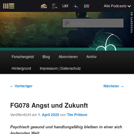
Z
Alle Podcasts
u
Der Interview-Podcast zu Bildung und Forschung
m
S
p
u
r
c
i
Forschergeist
h
m
e
ä
n
r
H
Forschergeist
Blog
Abonnieren
Archiv
Z
Z
e
a
n
u
Hintergrund
Impressum | Datenschutz
u
u
I
p
n
t
m
m
h
m
B
←
Vorheriger
Nächster
→
a
e
e
p
s
l
n
i
FG078 Angst und Zukunft
t
ü
t
r
e
s
r
Veröffentlicht am
1. April 2020
von
Tim Pritlove
p
a
i
k
r
g
Psychisch gesund und handlungsfähig bleiben in einer sich
i
s
ändernden Welt