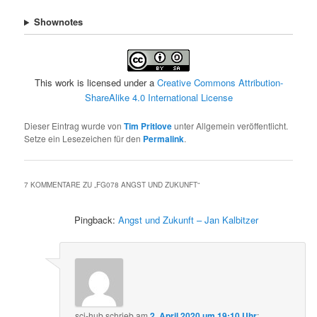
Shownotes
This work is licensed under a
Creative Commons Attribution-
ShareAlike 4.0 International License
Dieser Eintrag wurde von
Tim Pritlove
unter Allgemein veröffentlicht.
Setze ein Lesezeichen für den
Permalink
.
7 KOMMENTARE ZU „
FG078 ANGST UND ZUKUNFT
“
Pingback:
Angst und Zukunft – Jan Kalbitzer
sci-hub
schrieb
am
2. April 2020 um 19:10 Uhr
: