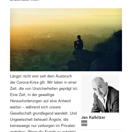
m
u
n
n
g
a
ä
n
e
v
n
i
r
d
g
a
e
ä
t
i
n
r
o
n
I
e
Längst nicht erst seit dem Ausbruch
n
n
der Corona-Krise gilt: Wir leben in einer
Zeit, die von Unsicherheiten geprägt ist.
h
I
Eine Zeit, in der gewaltige
Herausforderungen auf eine Antwort
a
n
warten – während sich unsere
Gesellschaft grundlegend wandelt. Und
l
h
Jan Kalbitzer
Ungewissheit befeuert Ängste, die
keineswegs nur verborgen im Privaten
t
a
gedeihen. Wenn die Furcht zu mächtig