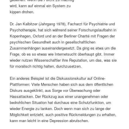
wird, kann auf einmal ein System zu
s
l
kippen drohen.
p
t
Dr. Jan Kalbitzer (Jahrgang 1978), Facharzt für Psychiatrie und
Psychotherapie, hat sich während seiner Forschungslaufbahn in
r
s
Kopenhagen, Oxford und an der Berliner Charité mit Fragen der
psychischen Gesundheit auch in gesellschaftlichen
i
p
Zusammenhängen auseinandergesetzt. Da ging es etwa um die
Frage, ob es so etwas wie Internetsucht überhaupt gibt. Immer
n
r
wieder nutzen Wissenschaftler ihre Reputation, um das, was sie
für moralisch richtig halten, durchzusetzen.
g
i
Ein anderes Beispiel ist die Diskussionskultur auf Online-
e
n
Plattformen: Viele Menschen haben sich aus dem öffentlichen
Diskurs ausgeklinkt, aus Sorge vor Überwachung oder
n
g
Hassattacken. Der Rückzug aus einer unangenehmen oder
bedrohlichen Situation hat durchaus eine Schutzfunktion, um
e
wieder Energie zu tanken. Doch wenn man sich zu lange der
Möglichkeit entzieht, auch positive Rückmeldungen zu erhalten,
n
kann man leicht in eine Depression abrutschen.