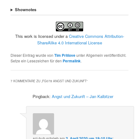
Shownotes
This work is licensed under a
Creative Commons Attribution-
ShareAlike 4.0 International License
Dieser Eintrag wurde von
Tim Pritlove
unter Allgemein veröffentlicht.
Setze ein Lesezeichen für den
Permalink
.
7 KOMMENTARE ZU „
FG078 ANGST UND ZUKUNFT
“
Pingback:
Angst und Zukunft – Jan Kalbitzer
sci-hub
schrieb
am
2. April 2020 um 19:10 Uhr
: