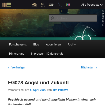
Z
Alle Podcasts
u
Der Interview-Podcast zu Bildung und Forschung
m
S
p
u
r
c
i
Forschergeist
h
m
e
ä
n
r
H
Forschergeist
Blog
Abonnieren
Archiv
Z
Z
e
a
n
u
Hintergrund
Impressum | Datenschutz
u
u
I
p
n
t
m
m
h
m
B
←
Vorheriger
Nächster
→
a
e
e
p
s
l
n
i
FG078 Angst und Zukunft
t
ü
t
r
e
s
r
Veröffentlicht am
1. April 2020
von
Tim Pritlove
p
a
i
k
r
g
Psychisch gesund und handlungsfähig bleiben in einer sich
i
s
ändernden Welt