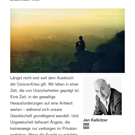
m
u
n
n
g
a
ä
n
e
v
n
i
r
d
g
a
e
ä
t
i
n
r
o
n
I
e
Längst nicht erst seit dem Ausbruch
n
n
der Corona-Krise gilt: Wir leben in einer
Zeit, die von Unsicherheiten geprägt ist.
h
I
Eine Zeit, in der gewaltige
Herausforderungen auf eine Antwort
a
n
warten – während sich unsere
Gesellschaft grundlegend wandelt. Und
l
h
Jan Kalbitzer
Ungewissheit befeuert Ängste, die
keineswegs nur verborgen im Privaten
t
a
gedeihen. Wenn die Furcht zu mächtig