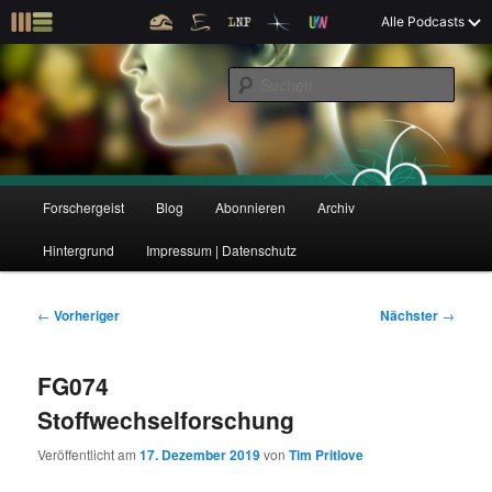
Z
Alle Podcasts
u
Der Interview-Podcast zu Bildung und Forschung
m
S
p
u
r
c
i
Forschergeist
h
m
e
ä
n
r
H
Forschergeist
Blog
Abonnieren
Archiv
Z
Z
e
a
n
u
Hintergrund
Impressum | Datenschutz
u
u
I
p
n
t
m
m
h
m
B
←
Vorheriger
Nächster
→
a
e
e
p
s
l
n
i
FG074
t
ü
t
r
e
s
r
Stoffwechselforschung
p
a
i
k
r
g
Veröffentlicht am
17. Dezember 2019
von
Tim Pritlove
i
s