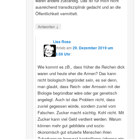
wären andere zuständig. Das ist für mich nicht
ausreichend transdisziplinär gedacht und an die
Öffentlichkeit vermittelt.
↓
Antworten
Lisa Rosa
schrieb
am
29. Dezember 2019 um
13:59 Uhr
:
Wie kommt es zB., dass früher die Reichen dick
waren und heute eher die Armen? Das kann
nicht biologisch begründet sein, es sei denn,
man glaubt, dass Reich- oder Armsein mit der
Biologie begründbar wäre oder gar genetisch
angelegt. Auch ist das Problem nicht, dass
zuviel gegessen würde, sondern zuviel vom
Falschen. Zucker macht süchtig. Kohl nicht. Mit
Zucker kann viel Geld verdient werden. Warum
können mehr gut gebildete und sozio-
ökonomisch gut situierte Menschen ihren
Zukerkonsum bewusst kontrollieren (ebenso wie