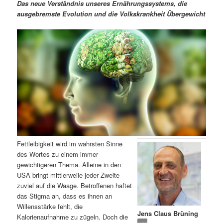
m
u
n
n
Das neue Verständnis unseres Ernährungssystems, die
g
a
ausgebremste Evolution und die Volkskrankheit Übergewicht
ä
n
e
v
n
i
r
d
g
a
e
ä
t
i
n
r
o
n
I
e
n
n
Fettleibigkeit wird im wahrsten Sinne
h
I
des Wortes zu einem immer
gewichtigeren Thema. Alleine in den
a
n
USA bringt mittlerweile jeder Zweite
zuviel auf die Waage. Betroffenen haftet
l
h
das Stigma an, dass es ihnen an
Willensstärke fehlt, die
Jens Claus Brüning
t
a
Kalorienaufnahme zu zügeln. Doch die