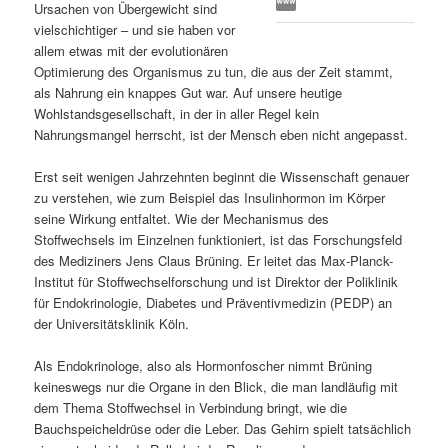
Ursachen von Übergewicht sind
s
l
vielschichtiger – und sie haben vor
allem etwas mit der evolutionären
p
t
Optimierung des Organismus zu tun, die aus der Zeit stammt,
als Nahrung ein knappes Gut war. Auf unsere heutige
r
s
Wohlstandsgesellschaft, in der in aller Regel kein
Nahrungsmangel herrscht, ist der Mensch eben nicht angepasst.
i
p
Erst seit wenigen Jahrzehnten beginnt die Wissenschaft genauer
zu verstehen, wie zum Beispiel das Insulinhormon im Körper
n
r
seine Wirkung entfaltet. Wie der Mechanismus des
Stoffwechsels im Einzelnen funktioniert, ist das Forschungsfeld
g
i
des Mediziners Jens Claus Brüning. Er leitet das Max-Planck-
Institut für Stoffwechselforschung und ist Direktor der Poliklinik
e
n
für Endokrinologie, Diabetes und Präventivmedizin (PEDP) an
der Universitätsklinik Köln.
n
g
Als Endokrinologe, also als Hormonfoscher nimmt Brüning
e
keineswegs nur die Organe in den Blick, die man landläufig mit
dem Thema Stoffwechsel in Verbindung bringt, wie die
n
Bauchspeicheldrüse oder die Leber. Das Gehirn spielt tatsächlich