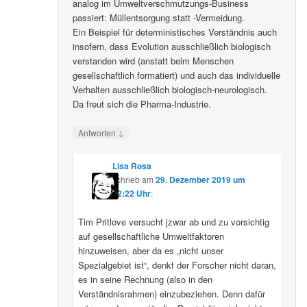
analog im Umweltverschmutzungs-Business
passiert: Müllentsorgung statt -Vermeidung.
Ein Beispiel für deterministisches Verständnis auch
insofern, dass Evolution ausschließlich biologisch
verstanden wird (anstatt beim Menschen
gesellschaftlich formatiert) und auch das individuelle
Verhalten ausschließlich biologisch-neurologisch.
Da freut sich die Pharma-Industrie.
↓
Antworten
Lisa Rosa
schrieb
am
29. Dezember 2019 um
12:22 Uhr
:
Tim Pritlove versucht jzwar ab und zu vorsichtig
auf gesellschaftliche Umweltfaktoren
hinzuweisen, aber da es „nicht unser
Spezialgebiet ist“, denkt der Forscher nicht daran,
es in seine Rechnung (also in den
Verständnisrahmen) einzubeziehen. Denn dafür