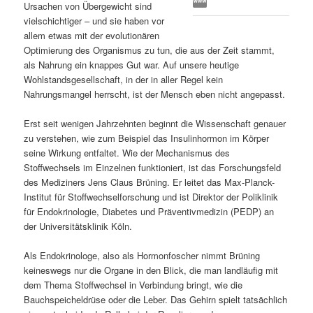
Ursachen von Übergewicht sind
s
l
vielschichtiger – und sie haben vor
allem etwas mit der evolutionären
p
t
Optimierung des Organismus zu tun, die aus der Zeit stammt,
als Nahrung ein knappes Gut war. Auf unsere heutige
r
s
Wohlstandsgesellschaft, in der in aller Regel kein
Nahrungsmangel herrscht, ist der Mensch eben nicht angepasst.
i
p
Erst seit wenigen Jahrzehnten beginnt die Wissenschaft genauer
zu verstehen, wie zum Beispiel das Insulinhormon im Körper
n
r
seine Wirkung entfaltet. Wie der Mechanismus des
Stoffwechsels im Einzelnen funktioniert, ist das Forschungsfeld
g
i
des Mediziners Jens Claus Brüning. Er leitet das Max-Planck-
Institut für Stoffwechselforschung und ist Direktor der Poliklinik
e
n
für Endokrinologie, Diabetes und Präventivmedizin (PEDP) an
der Universitätsklinik Köln.
n
g
Als Endokrinologe, also als Hormonfoscher nimmt Brüning
e
keineswegs nur die Organe in den Blick, die man landläufig mit
dem Thema Stoffwechsel in Verbindung bringt, wie die
n
Bauchspeicheldrüse oder die Leber. Das Gehirn spielt tatsächlich