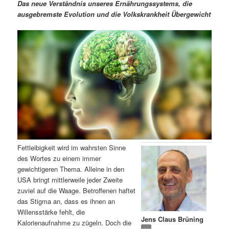
m
u
n
n
Das neue Verständnis unseres Ernährungssystems, die
g
a
ausgebremste Evolution und die Volkskrankheit Übergewicht
ä
n
e
v
n
i
r
d
g
a
e
ä
t
i
n
r
o
n
I
e
n
n
Fettleibigkeit wird im wahrsten Sinne
h
I
des Wortes zu einem immer
gewichtigeren Thema. Alleine in den
a
n
USA bringt mittlerweile jeder Zweite
zuviel auf die Waage. Betroffenen haftet
l
h
das Stigma an, dass es ihnen an
Willensstärke fehlt, die
Jens Claus Brüning
t
a
Kalorienaufnahme zu zügeln. Doch die