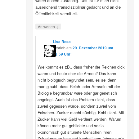
wären andere zuständig. Das ist für mich nicht
ausreichend transdisziplinär gedacht und an die
Öffentlichkeit vermittelt.
↓
Antworten
Lisa Rosa
schrieb
am
29. Dezember 2019 um
13:59 Uhr
:
Wie kommt es zB., dass früher die Reichen dick
waren und heute eher die Armen? Das kann
nicht biologisch begründet sein, es sei denn,
man glaubt, dass Reich- oder Armsein mit der
Biologie begründbar wäre oder gar genetisch
angelegt. Auch ist das Problem nicht, dass
zuviel gegessen würde, sondern zuviel vom
Falschen. Zucker macht süchtig. Kohl nicht. Mit
Zucker kann viel Geld verdient werden. Warum
können mehr gut gebildete und sozio-
ökonomisch gut situierte Menschen ihren
Zukerkonsum bewusst kontrollieren (ebenso wie