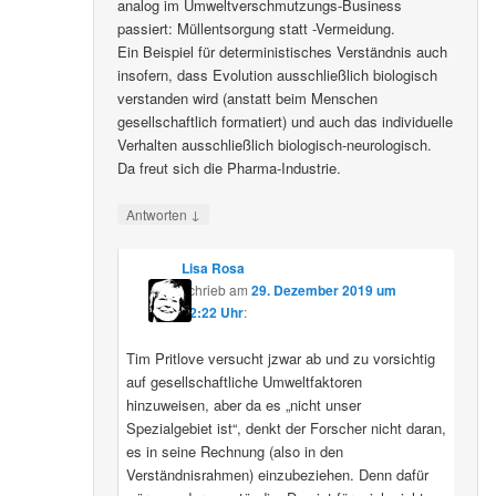
analog im Umweltverschmutzungs-Business
passiert: Müllentsorgung statt -Vermeidung.
Ein Beispiel für deterministisches Verständnis auch
insofern, dass Evolution ausschließlich biologisch
verstanden wird (anstatt beim Menschen
gesellschaftlich formatiert) und auch das individuelle
Verhalten ausschließlich biologisch-neurologisch.
Da freut sich die Pharma-Industrie.
↓
Antworten
Lisa Rosa
schrieb
am
29. Dezember 2019 um
12:22 Uhr
:
Tim Pritlove versucht jzwar ab und zu vorsichtig
auf gesellschaftliche Umweltfaktoren
hinzuweisen, aber da es „nicht unser
Spezialgebiet ist“, denkt der Forscher nicht daran,
es in seine Rechnung (also in den
Verständnisrahmen) einzubeziehen. Denn dafür