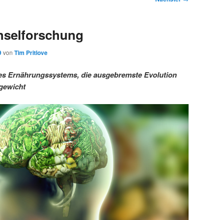
hselforschung
9
von
Tim Pritlove
es Ernährungssystems, die ausgebremste Evolution
rgewicht