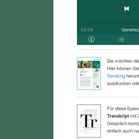
Sie möchten di
Hier können Sie
Sendung
herunt
ausdrucken oder
Für diese Episo
Transkript
mit 
Gespräch kompl
einfach auch n