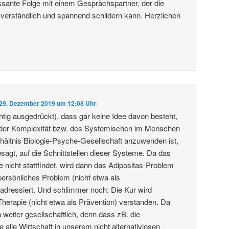
essante Folge mit einem Gesprächspartner, der die
 verständlich und spannend schildern kann. Herzlichen
29. Dezember 2019 um 12:08 Uhr
:
htig ausgedrückt), dass gar keine Idee davon besteht,
der Komplexität bzw. des Systemischen im Menschen
rhältnis Biologie-Psyche-Gesellschaft anzuwenden ist,
sagt, auf die Schnittstellen dieser Systeme. Da das
e nicht stattfindet, wird dann das Adipositas-Problem
persönliches Problem (nicht etwa als
) adressiert. Und schlimmer noch: Die Kur wird
Therapie (nicht etwa als Prävention) verstanden. Da
 weiter gesellschaftlich, denn dass zB. die
e alle Wirtschaft in unserem nicht alternativlosen