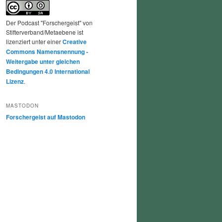
Der Podcast "Forschergeist" von
Stifterverband/Metaebene ist
lizenziert unter einer
Creative
Commons Namensnennung -
Weitergabe unter gleichen
Bedingungen 4.0 International
Lizenz
.
MASTODON
Forschergeist auf Mastodon