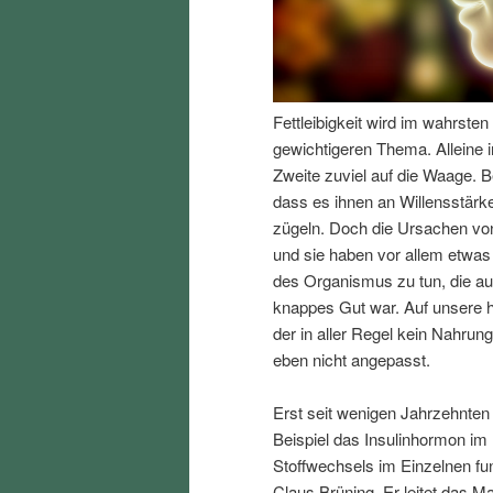
I
e
n
n
Fettleibigkeit wird im wahrst
h
I
gewichtigeren Thema. Alleine i
Zweite zuviel auf die Waage. B
a
n
dass es ihnen an Willensstärke
zügeln. Doch die Ursachen von
l
h
und sie haben vor allem etwas
des Organismus zu tun, die au
t
a
knappes Gut war. Auf unsere h
der in aller Regel kein Nahrun
s
l
eben nicht angepasst.
p
t
Erst seit wenigen Jahrzehnten
Beispiel das Insulinhormon im
r
s
Stoffwechsels im Einzelnen fun
Claus Brüning. Er leitet das Ma