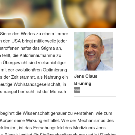
en Sinne des Wortes zu einem immer
n den USA bringt mittlerweile jeder
etroffenen haftet das Stigma an,
 fehlt, die Kalorienaufnahme zu
 Übergewicht sind vielschichtiger –
 mit der evolutionären Optimierung
Jens Claus
s der Zeit stammt, als Nahrung ein
Brüning
eutige Wohlstandsgesellschaft, in
gsmangel herrscht, ist der Mensch
 beginnt die Wissenschaft genauer zu verstehen, wie zum
 Körper seine Wirkung entfaltet. Wie der Mechanismus des
ktioniert, ist das Forschungsfeld des Mediziners Jens
x-Planck-Institut für Stoffwechselforschung und ist Direktor