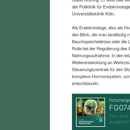
i
p
der Poliklinik für Endokrinolo
Universitätsklinik Köln.
n
r
Als Endokrinologe, also als H
den Blick, die man landläufig 
g
i
Bauchspeicheldrüse oder die L
Rolle bei der Regulierung des 
e
n
Nahrungsaufnahme. In den letz
Weiterentwicklung an Werkzeu
n
g
Steuerungszentrale für den Sto
komplexe Hormonsystem, sond
e
entschlüsseln.
n