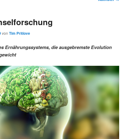
hselforschung
9
von
Tim Pritlove
es Ernährungssystems, die ausgebremste Evolution
rgewicht