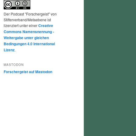
Der Podcast "Forschergeist" von
Stifterverband/Metaebene ist
lizenziert unter einer
Creative
Commons Namensnennung -
Weitergabe unter gleichen
Bedingungen 4.0 International
Lizenz
.
MASTODON
Forschergeist auf Mastodon