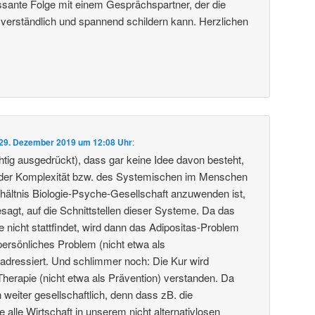
essante Folge mit einem Gesprächspartner, der die
 verständlich und spannend schildern kann. Herzlichen
29. Dezember 2019 um 12:08 Uhr
:
htig ausgedrückt), dass gar keine Idee davon besteht,
der Komplexität bzw. des Systemischen im Menschen
rhältnis Biologie-Psyche-Gesellschaft anzuwenden ist,
sagt, auf die Schnittstellen dieser Systeme. Da das
e nicht stattfindet, wird dann das Adipositas-Problem
persönliches Problem (nicht etwa als
) adressiert. Und schlimmer noch: Die Kur wird
Therapie (nicht etwa als Prävention) verstanden. Da
 weiter gesellschaftlich, denn dass zB. die
e alle Wirtschaft in unserem nicht alternativlosen