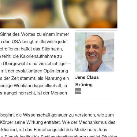
en Sinne des Wortes zu einem immer
n den USA bringt mittlerweile jeder
etroffenen haftet das Stigma an,
 fehlt, die Kalorienaufnahme zu
 Übergewicht sind vielschichtiger –
 mit der evolutionären Optimierung
Jens Claus
s der Zeit stammt, als Nahrung ein
Brüning
eutige Wohlstandsgesellschaft, in
gsmangel herrscht, ist der Mensch
 beginnt die Wissenschaft genauer zu verstehen, wie zum
 Körper seine Wirkung entfaltet. Wie der Mechanismus des
ktioniert, ist das Forschungsfeld des Mediziners Jens
x-Planck-Institut für Stoffwechselforschung und ist Direktor