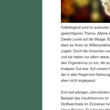
I
e
n
n
Fettleibigkeit wird im wahrst
h
I
gewichtigeren Thema. Alleine i
Zweite zuviel auf die Waage. B
a
n
dass es ihnen an Willensstärke
zügeln. Doch die Ursachen von
l
h
und sie haben vor allem etwas
des Organismus zu tun, die au
t
a
knappes Gut war. Auf unsere h
der in aller Regel kein Nahrun
s
l
eben nicht angepasst.
p
t
Erst seit wenigen Jahrzehnten
Beispiel das Insulinhormon im
r
s
Stoffwechsels im Einzelnen fun
Claus Brüning. Er leitet das Ma