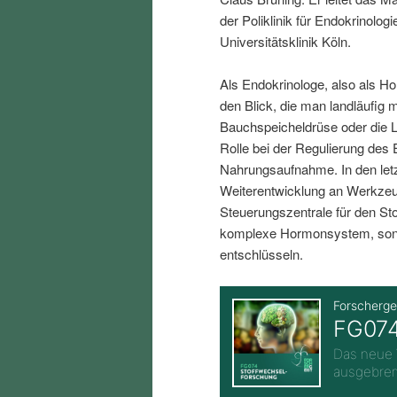
i
p
der Poliklinik für Endokrinolo
Universitätsklinik Köln.
n
r
Als Endokrinologe, also als H
den Blick, die man landläufig 
g
i
Bauchspeicheldrüse oder die L
Rolle bei der Regulierung des 
e
n
Nahrungsaufnahme. In den letz
Weiterentwicklung an Werkzeu
n
g
Steuerungszentrale für den Sto
komplexe Hormonsystem, sond
e
entschlüsseln.
n