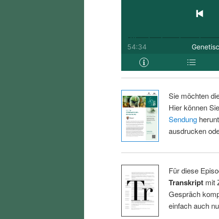
Sie möchten di
Hier können Sie
Sendung
herunt
ausdrucken oder
Für diese Episo
Transkript
mit 
Gespräch kompl
einfach auch n