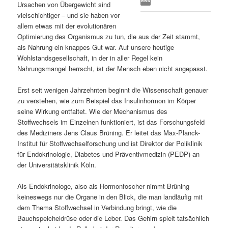
Ursachen von Übergewicht sind
s
l
vielschichtiger – und sie haben vor
allem etwas mit der evolutionären
p
t
Optimierung des Organismus zu tun, die aus der Zeit stammt,
als Nahrung ein knappes Gut war. Auf unsere heutige
r
s
Wohlstandsgesellschaft, in der in aller Regel kein
Nahrungsmangel herrscht, ist der Mensch eben nicht angepasst.
i
p
Erst seit wenigen Jahrzehnten beginnt die Wissenschaft genauer
zu verstehen, wie zum Beispiel das Insulinhormon im Körper
n
r
seine Wirkung entfaltet. Wie der Mechanismus des
Stoffwechsels im Einzelnen funktioniert, ist das Forschungsfeld
g
i
des Mediziners Jens Claus Brüning. Er leitet das Max-Planck-
Institut für Stoffwechselforschung und ist Direktor der Poliklinik
e
n
für Endokrinologie, Diabetes und Präventivmedizin (PEDP) an
der Universitätsklinik Köln.
n
g
Als Endokrinologe, also als Hormonfoscher nimmt Brüning
e
keineswegs nur die Organe in den Blick, die man landläufig mit
dem Thema Stoffwechsel in Verbindung bringt, wie die
n
Bauchspeicheldrüse oder die Leber. Das Gehirn spielt tatsächlich