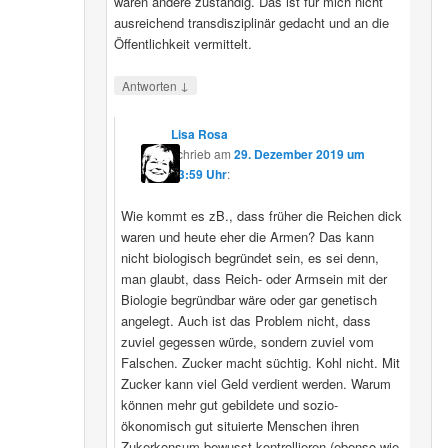
wären andere zuständig. Das ist für mich nicht
ausreichend transdisziplinär gedacht und an die
Öffentlichkeit vermittelt.
↓
Antworten
Lisa Rosa
schrieb
am
29. Dezember 2019 um
13:59 Uhr
:
Wie kommt es zB., dass früher die Reichen dick
waren und heute eher die Armen? Das kann
nicht biologisch begründet sein, es sei denn,
man glaubt, dass Reich- oder Armsein mit der
Biologie begründbar wäre oder gar genetisch
angelegt. Auch ist das Problem nicht, dass
zuviel gegessen würde, sondern zuviel vom
Falschen. Zucker macht süchtig. Kohl nicht. Mit
Zucker kann viel Geld verdient werden. Warum
können mehr gut gebildete und sozio-
ökonomisch gut situierte Menschen ihren
Zukerkonsum bewusst kontrollieren (ebenso wie