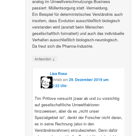
analog im Umweltverschmutzungs-Business
passiert: Müllentsorgung statt -Vermeidung.
Ein Beispiel für deterministisches Verständnis auch
insofern, dass Evolution ausschließlich biologisch
verstanden wird (anstatt beim Menschen
gesellschaftlich formatiert) und auch das individuelle
Verhalten ausschließlich biologisch-neurologisch.
Da freut sich die Pharma-Industrie.
↓
Antworten
Lisa Rosa
schrieb
am
29. Dezember 2019 um
12:22 Uhr
:
Tim Pritlove versucht jzwar ab und zu vorsichtig
auf gesellschaftliche Umweltfaktoren
hinzuweisen, aber da es „nicht unser
Spezialgebiet ist“, denkt der Forscher nicht daran,
es in seine Rechnung (also in den
Verständnisrahmen) einzubeziehen. Denn dafür