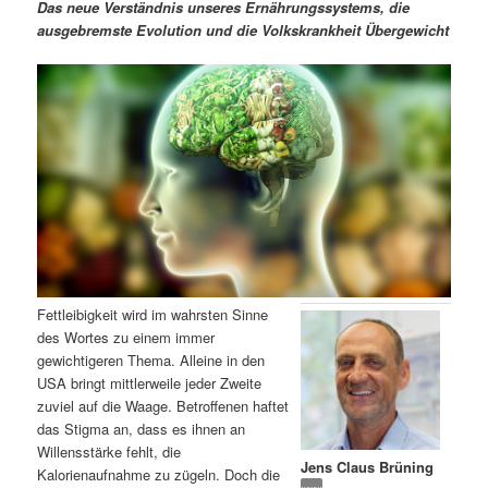
m
u
n
n
Das neue Verständnis unseres Ernährungssystems, die
g
a
ausgebremste Evolution und die Volkskrankheit Übergewicht
ä
n
e
v
n
i
r
d
g
a
e
ä
t
i
n
r
o
n
I
e
n
n
Fettleibigkeit wird im wahrsten Sinne
h
I
des Wortes zu einem immer
gewichtigeren Thema. Alleine in den
a
n
USA bringt mittlerweile jeder Zweite
zuviel auf die Waage. Betroffenen haftet
l
h
das Stigma an, dass es ihnen an
Willensstärke fehlt, die
Jens Claus Brüning
t
a
Kalorienaufnahme zu zügeln. Doch die