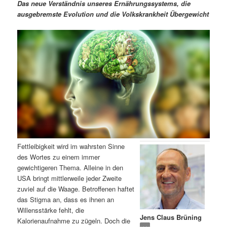
m
u
n
n
Das neue Verständnis unseres Ernährungssystems, die
g
a
ausgebremste Evolution und die Volkskrankheit Übergewicht
ä
n
e
v
n
i
r
d
g
a
e
ä
t
i
n
r
o
n
I
e
n
n
Fettleibigkeit wird im wahrsten Sinne
h
I
des Wortes zu einem immer
gewichtigeren Thema. Alleine in den
a
n
USA bringt mittlerweile jeder Zweite
zuviel auf die Waage. Betroffenen haftet
l
h
das Stigma an, dass es ihnen an
Willensstärke fehlt, die
Jens Claus Brüning
t
a
Kalorienaufnahme zu zügeln. Doch die