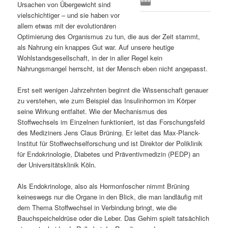
Ursachen von Übergewicht sind
s
l
vielschichtiger – und sie haben vor
allem etwas mit der evolutionären
p
t
Optimierung des Organismus zu tun, die aus der Zeit stammt,
als Nahrung ein knappes Gut war. Auf unsere heutige
r
s
Wohlstandsgesellschaft, in der in aller Regel kein
Nahrungsmangel herrscht, ist der Mensch eben nicht angepasst.
i
p
Erst seit wenigen Jahrzehnten beginnt die Wissenschaft genauer
zu verstehen, wie zum Beispiel das Insulinhormon im Körper
n
r
seine Wirkung entfaltet. Wie der Mechanismus des
Stoffwechsels im Einzelnen funktioniert, ist das Forschungsfeld
g
i
des Mediziners Jens Claus Brüning. Er leitet das Max-Planck-
Institut für Stoffwechselforschung und ist Direktor der Poliklinik
e
n
für Endokrinologie, Diabetes und Präventivmedizin (PEDP) an
der Universitätsklinik Köln.
n
g
Als Endokrinologe, also als Hormonfoscher nimmt Brüning
e
keineswegs nur die Organe in den Blick, die man landläufig mit
dem Thema Stoffwechsel in Verbindung bringt, wie die
n
Bauchspeicheldrüse oder die Leber. Das Gehirn spielt tatsächlich