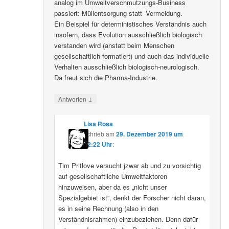
analog im Umweltverschmutzungs-Business
passiert: Müllentsorgung statt -Vermeidung.
Ein Beispiel für deterministisches Verständnis auch
insofern, dass Evolution ausschließlich biologisch
verstanden wird (anstatt beim Menschen
gesellschaftlich formatiert) und auch das individuelle
Verhalten ausschließlich biologisch-neurologisch.
Da freut sich die Pharma-Industrie.
↓
Antworten
Lisa Rosa
schrieb
am
29. Dezember 2019 um
12:22 Uhr
:
Tim Pritlove versucht jzwar ab und zu vorsichtig
auf gesellschaftliche Umweltfaktoren
hinzuweisen, aber da es „nicht unser
Spezialgebiet ist“, denkt der Forscher nicht daran,
es in seine Rechnung (also in den
Verständnisrahmen) einzubeziehen. Denn dafür