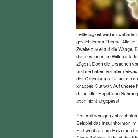
I
e
n
n
Fettleibigkeit wird im wahrst
h
I
gewichtigeren Thema. Alleine i
Zweite zuviel auf die Waage. B
a
n
dass es ihnen an Willensstärke
zügeln. Doch die Ursachen von
l
h
und sie haben vor allem etwas
des Organismus zu tun, die au
t
a
knappes Gut war. Auf unsere h
der in aller Regel kein Nahrun
s
l
eben nicht angepasst.
p
t
Erst seit wenigen Jahrzehnten
Beispiel das Insulinhormon im
r
s
Stoffwechsels im Einzelnen fun
Claus Brüning. Er leitet das Ma