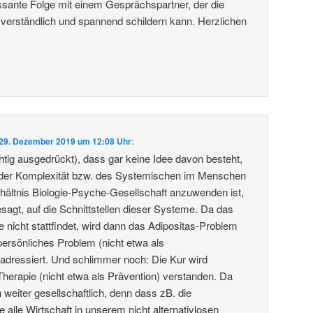
essante Folge mit einem Gesprächspartner, der die
 verständlich und spannend schildern kann. Herzlichen
29. Dezember 2019 um 12:08 Uhr
:
htig ausgedrückt), dass gar keine Idee davon besteht,
der Komplexität bzw. des Systemischen im Menschen
rhältnis Biologie-Psyche-Gesellschaft anzuwenden ist,
sagt, auf die Schnittstellen dieser Systeme. Da das
e nicht stattfindet, wird dann das Adipositas-Problem
persönliches Problem (nicht etwa als
) adressiert. Und schlimmer noch: Die Kur wird
Therapie (nicht etwa als Prävention) verstanden. Da
 weiter gesellschaftlich, denn dass zB. die
e alle Wirtschaft in unserem nicht alternativlosen