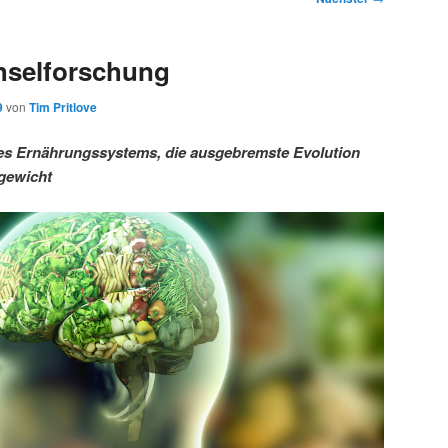
hselforschung
9
von
Tim Pritlove
es Ernährungssystems, die ausgebremste Evolution
rgewicht