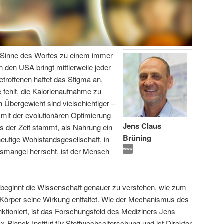
en Sinne des Wortes zu einem immer
n den USA bringt mittlerweile jeder
etroffenen haftet das Stigma an,
 fehlt, die Kalorienaufnahme zu
 Übergewicht sind vielschichtiger –
 mit der evolutionären Optimierung
Jens Claus
s der Zeit stammt, als Nahrung ein
Brüning
eutige Wohlstandsgesellschaft, in
gsmangel herrscht, ist der Mensch
 beginnt die Wissenschaft genauer zu verstehen, wie zum
 Körper seine Wirkung entfaltet. Wie der Mechanismus des
ktioniert, ist das Forschungsfeld des Mediziners Jens
x-Planck-Institut für Stoffwechselforschung und ist Direktor