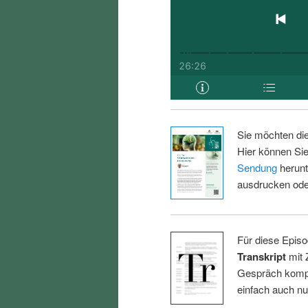
Sie möchten di
Hier können Sie
Sendung
herunt
ausdrucken oder
Für diese Episo
Transkript
mit 
Gespräch kompl
einfach auch n