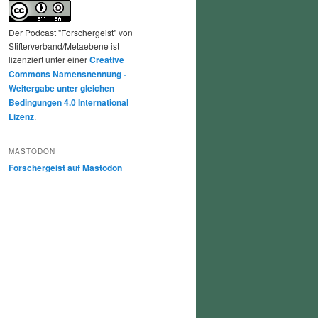
Der Podcast "Forschergeist" von
Stifterverband/Metaebene ist
lizenziert unter einer
Creative
Commons Namensnennung -
Weitergabe unter gleichen
Bedingungen 4.0 International
Lizenz
.
MASTODON
Forschergeist auf Mastodon