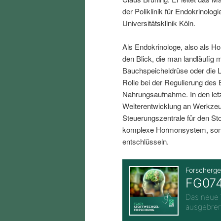
i
p
der Poliklinik für Endokrinolo
Universitätsklinik Köln.
n
r
Als Endokrinologe, also als H
den Blick, die man landläufig 
g
i
Bauchspeicheldrüse oder die L
Rolle bei der Regulierung des 
e
n
Nahrungsaufnahme. In den letz
Weiterentwicklung an Werkzeu
n
g
Steuerungszentrale für den Sto
komplexe Hormonsystem, sond
e
entschlüsseln.
n