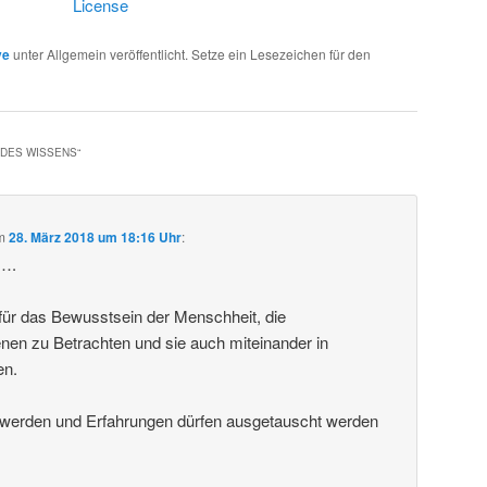
License
ve
unter Allgemein veröffentlicht. Setze ein Lesezeichen für den
 DES WISSENS
“
m
28. März 2018 um 18:16 Uhr
:
k….
g für das Bewusstsein der Menschheit, die
en zu Betrachten und sie auch miteinander in
en.
t werden und Erfahrungen dürfen ausgetauscht werden