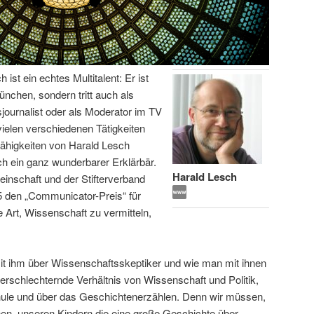
ist ein echtes Multitalent: Er ist
ünchen, sondern tritt auch als
journalist oder als Moderator im TV
 vielen verschiedenen Tätigkeiten
ähigkeiten von Harald Lesch
ch ein ganz wunderbarer Erklärbär.
Harald Lesch
nschaft und der Stifterverband
 den „Communicator-Preis“ für
e Art, Wissenschaft zu vermitteln,
mit ihm über Wissenschaftsskeptiker und wie man mit ihnen
erschlechternde Verhältnis von Wissenschaft und Politik,
hule und über das Geschichtenerzählen. Denn wir müssen,
nen, unseren Kindern die eine große Geschichte über