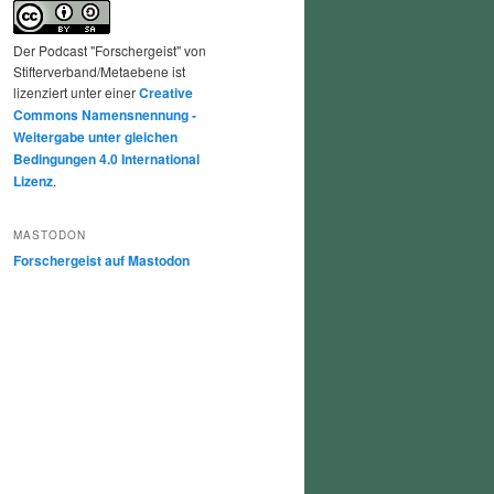
Der Podcast "Forschergeist" von
Stifterverband/Metaebene ist
lizenziert unter einer
Creative
Commons Namensnennung -
Weitergabe unter gleichen
Bedingungen 4.0 International
Lizenz
.
MASTODON
Forschergeist auf Mastodon