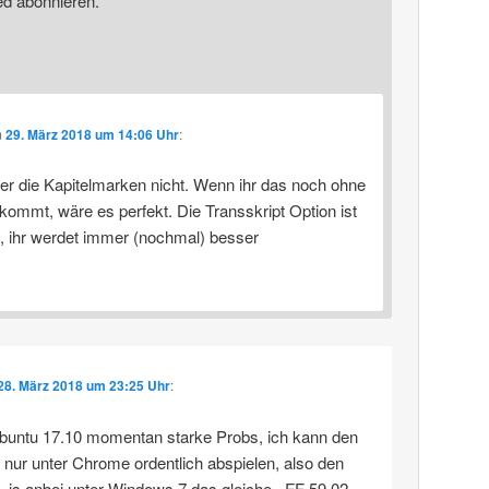
ed abonnieren.
m
29. März 2018 um 14:06 Uhr
:
er die Kapitelmarken nicht. Wenn ihr das noch ohne
kommt, wäre es perfekt. Die Transskript Option ist
e, ihr werdet immer (nochmal) besser
28. März 2018 um 23:25 Uhr
:
buntu 17.10 momentan starke Probs, ich kann den
 nur unter Chrome ordentlich abspielen, also den
. is anbei unter Windows 7 das gleiche.. FF 59.02