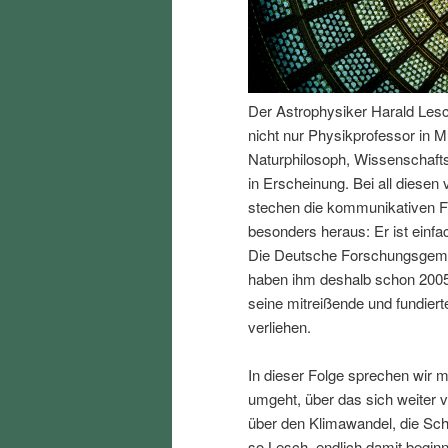
I
e
n
n
Der Astrophysiker Harald Lesch 
h
I
nicht nur Physikprofessor in M
Naturphilosoph, Wissenschafts
a
n
in Erscheinung. Bei all diesen
stechen die kommunikativen F
l
h
besonders heraus: Er ist einfa
Die Deutsche Forschungsgemei
t
a
haben ihm deshalb schon 2005
seine mitreißende und fundiert
s
l
verliehen.
p
t
In dieser Folge sprechen wir 
umgeht, über das sich weiter v
r
s
über den Klimawandel, die Sc
so Lesch, endlich damit begin