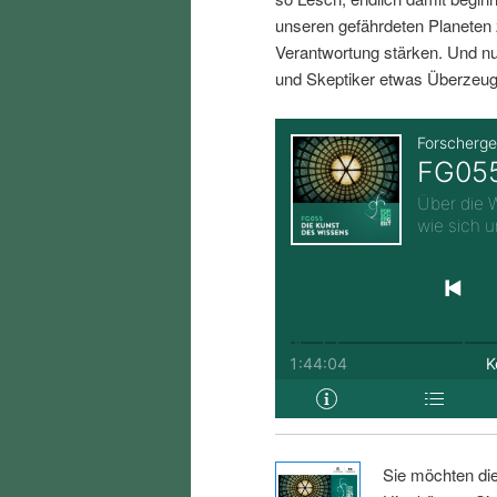
i
p
unseren gefährdeten Planeten 
Verantwortung stärken. Und nu
n
r
und Skeptiker etwas Überzeug
g
i
e
n
n
g
e
n
Sie möchten di