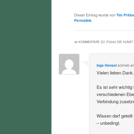
Dieser Eintrag wurde von
Tim Pritlo
Permalink
.
48 KOMMENTARE ZU „
FG055 DIE KUNST
Inge Hensel
schrieb
a
Vielen lieben Dan
Es ist sehr wichti
verschiedenen Eben
Verbindung zusetz
Wissen darf geteil
– unbedingt.