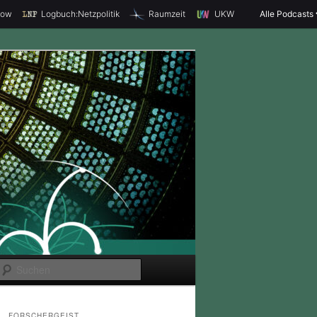
how
Logbuch:Netzpolitik
Raumzeit
UKW
Alle Podcasts
S
u
c
FORSCHERGEIST