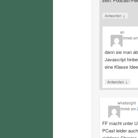
sein: Podcast-Fe
↓
Antworten
an
schrieb
a
dann sie man ab
Javascript hinbe
eine Klasse Ide
↓
Antworten
whatisright
schrieb
am
FF macht unter U
PCast leider auch
richtigen Chrome.