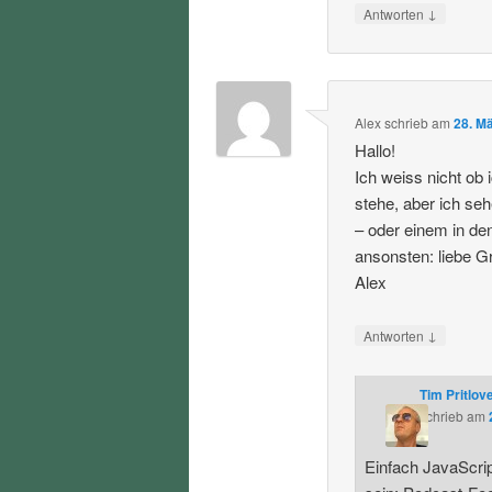
↓
Antworten
Alex
schrieb
am
28. M
Hallo!
Ich weiss nicht ob 
stehe, aber ich seh
– oder einem in de
ansonsten: liebe G
Alex
↓
Antworten
Tim Pritlov
schrieb
am
Einfach JavaScript