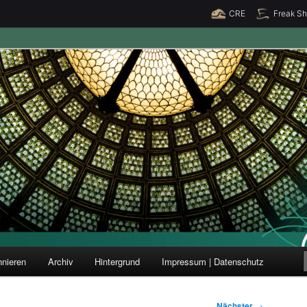
CRE
Freak S
ung und Forschung
nieren
Archiv
Hintergrund
Impressum | Datenschutz
Nächster
→