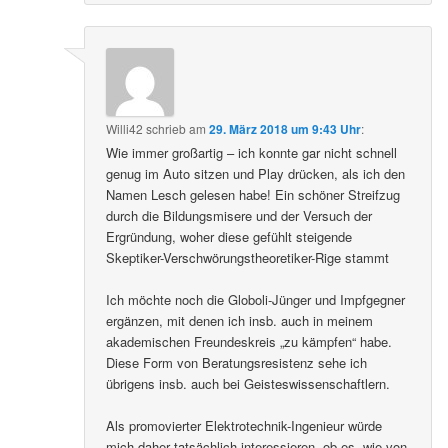
Willi42
schrieb
am
29. März 2018 um 9:43 Uhr
:
Wie immer großartig – ich konnte gar nicht schnell
genug im Auto sitzen und Play drücken, als ich den
Namen Lesch gelesen habe! Ein schöner Streifzug
durch die Bildungsmisere und der Versuch der
Ergründung, woher diese gefühlt steigende
Skeptiker-Verschwörungstheoretiker-Rige stammt
Ich möchte noch die Globoli-Jünger und Impfgegner
ergänzen, mit denen ich insb. auch in meinem
akademischen Freundeskreis „zu kämpfen“ habe.
Diese Form von Beratungsresistenz sehe ich
übrigens insb. auch bei Geisteswissenschaftlern.
Als promovierter Elektrotechnik-Ingenieur würde
mich daher tatsächlich interessieren, ob es, wie von