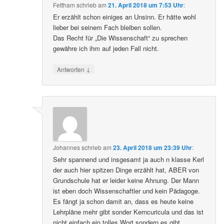
Fettham
schrieb
am
21. April 2018 um 7:53 Uhr
:
Er erzählt schon einiges an Unsinn. Er hätte wohl
lieber bei seinem Fach bleiben sollen.
Das Recht für „Die Wissenschaft“ zu sprechen
gewähre ich ihm auf jeden Fall nicht.
↓
Antworten
Johannes
schrieb
am
23. April 2018 um 23:39 Uhr
:
Sehr spannend und insgesamt ja auch n klasse Kerl
der auch hier spitzen Dinge erzählt hat, ABER von
Grundschule hat er leider keine Ahnung. Der Mann
ist eben doch Wissenschaftler und kein Pädagoge.
Es fängt ja schon damit an, dass es heute keine
Lehrpläne mehr gibt sonder Kerncuricula und das ist
nicht einfach ein tolles Wort sondern es gibt