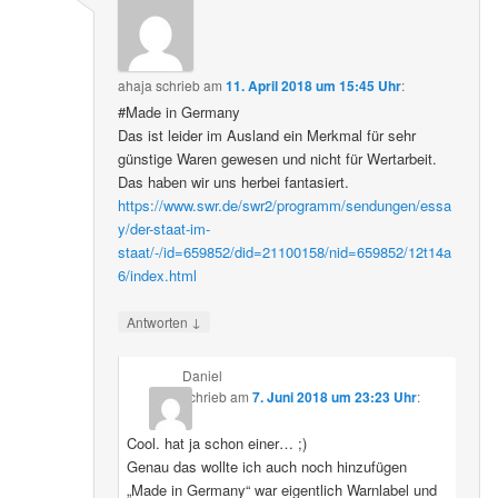
ahaja
schrieb
am
11. April 2018 um 15:45 Uhr
:
#Made in Germany
Das ist leider im Ausland ein Merkmal für sehr
günstige Waren gewesen und nicht für Wertarbeit.
Das haben wir uns herbei fantasiert.
https://www.swr.de/swr2/programm/sendungen/essa
y/der-staat-im-
staat/-/id=659852/did=21100158/nid=659852/12t14a
6/index.html
↓
Antworten
Daniel
schrieb
am
7. Juni 2018 um 23:23 Uhr
:
Cool. hat ja schon einer… ;)
Genau das wollte ich auch noch hinzufügen
„Made in Germany“ war eigentlich Warnlabel und