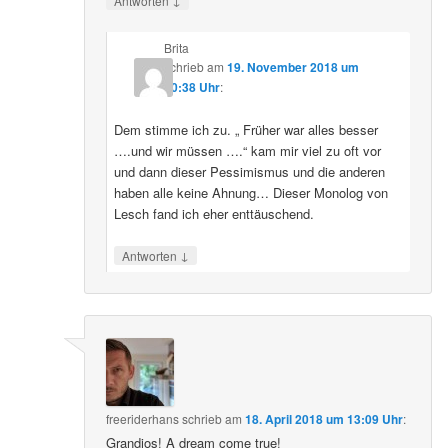
Antworten
Brita
schrieb
am
19. November 2018 um
20:38 Uhr
:
Dem stimme ich zu. „ Früher war alles besser
….und wir müssen ….“ kam mir viel zu oft vor
und dann dieser Pessimismus und die anderen
haben alle keine Ahnung… Dieser Monolog von
Lesch fand ich eher enttäuschend.
↓
Antworten
freeriderhans
schrieb
am
18. April 2018 um 13:09 Uhr
:
Grandios! A dream come true!