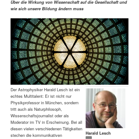
m
u
n
n
Über die Wirkung von Wissenschaft auf die Gesellschaft und
g
a
wie sich unsere Bildung ändern muss
ä
n
e
v
n
i
r
d
g
a
e
ä
t
i
n
r
o
n
I
e
n
n
Der Astrophysiker Harald Lesch ist ein
h
I
echtes Multitalent: Er ist nicht nur
Physikprofessor in München, sondern
a
n
tritt auch als Naturphilosoph,
Wissenschaftsjournalist oder als
l
h
Moderator im TV in Erscheinung. Bei all
diesen vielen verschiedenen Tätigkeiten
Harald Lesch
t
a
stechen die kommunikativen