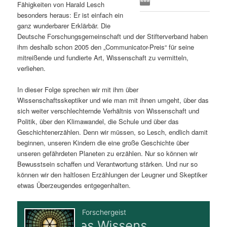
Fähigkeiten von Harald Lesch
s
l
besonders heraus: Er ist einfach ein
ganz wunderbarer Erklärbär. Die
p
t
Deutsche Forschungsgemeinschaft und der Stifterverband haben
ihm deshalb schon 2005 den „Communicator-Preis“ für seine
r
s
mitreißende und fundierte Art, Wissenschaft zu vermitteln,
verliehen.
i
p
In dieser Folge sprechen wir mit ihm über
Wissenschaftsskeptiker und wie man mit ihnen umgeht, über das
n
r
sich weiter verschlechternde Verhältnis von Wissenschaft und
Politik, über den Klimawandel, die Schule und über das
g
i
Geschichtenerzählen. Denn wir müssen, so Lesch, endlich damit
beginnen, unseren Kindern die eine große Geschichte über
e
n
unseren gefährdeten Planeten zu erzählen. Nur so können wir
Bewusstsein schaffen und Verantwortung stärken. Und nur so
n
g
können wir den haltlosen Erzählungen der Leugner und Skeptiker
etwas Überzeugendes entgegenhalten.
e
n