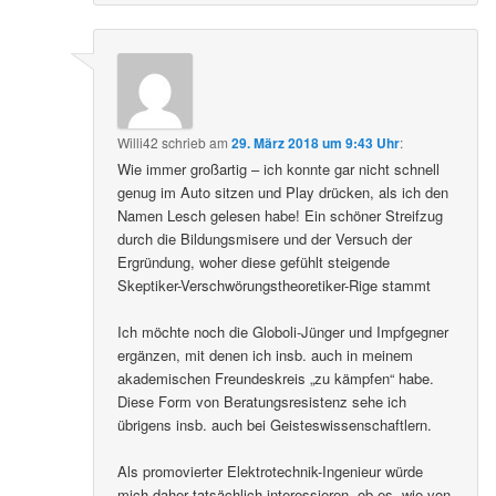
Willi42
schrieb
am
29. März 2018 um 9:43 Uhr
:
Wie immer großartig – ich konnte gar nicht schnell
genug im Auto sitzen und Play drücken, als ich den
Namen Lesch gelesen habe! Ein schöner Streifzug
durch die Bildungsmisere und der Versuch der
Ergründung, woher diese gefühlt steigende
Skeptiker-Verschwörungstheoretiker-Rige stammt
Ich möchte noch die Globoli-Jünger und Impfgegner
ergänzen, mit denen ich insb. auch in meinem
akademischen Freundeskreis „zu kämpfen“ habe.
Diese Form von Beratungsresistenz sehe ich
übrigens insb. auch bei Geisteswissenschaftlern.
Als promovierter Elektrotechnik-Ingenieur würde
mich daher tatsächlich interessieren, ob es, wie von