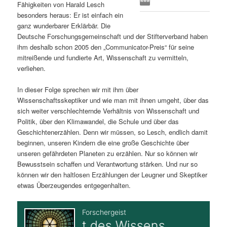
Fähigkeiten von Harald Lesch
s
l
besonders heraus: Er ist einfach ein
ganz wunderbarer Erklärbär. Die
p
t
Deutsche Forschungsgemeinschaft und der Stifterverband haben
ihm deshalb schon 2005 den „Communicator-Preis“ für seine
r
s
mitreißende und fundierte Art, Wissenschaft zu vermitteln,
verliehen.
i
p
In dieser Folge sprechen wir mit ihm über
Wissenschaftsskeptiker und wie man mit ihnen umgeht, über das
n
r
sich weiter verschlechternde Verhältnis von Wissenschaft und
Politik, über den Klimawandel, die Schule und über das
g
i
Geschichtenerzählen. Denn wir müssen, so Lesch, endlich damit
beginnen, unseren Kindern die eine große Geschichte über
e
n
unseren gefährdeten Planeten zu erzählen. Nur so können wir
Bewusstsein schaffen und Verantwortung stärken. Und nur so
n
g
können wir den haltlosen Erzählungen der Leugner und Skeptiker
etwas Überzeugendes entgegenhalten.
e
n