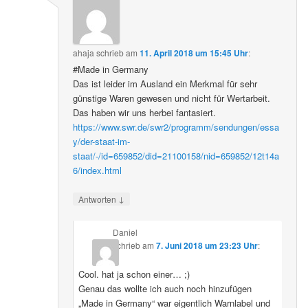
ahaja
schrieb
am
11. April 2018 um 15:45 Uhr
:
#Made in Germany
Das ist leider im Ausland ein Merkmal für sehr
günstige Waren gewesen und nicht für Wertarbeit.
Das haben wir uns herbei fantasiert.
https://www.swr.de/swr2/programm/sendungen/essa
y/der-staat-im-
staat/-/id=659852/did=21100158/nid=659852/12t14a
6/index.html
↓
Antworten
Daniel
schrieb
am
7. Juni 2018 um 23:23 Uhr
:
Cool. hat ja schon einer… ;)
Genau das wollte ich auch noch hinzufügen
„Made in Germany“ war eigentlich Warnlabel und