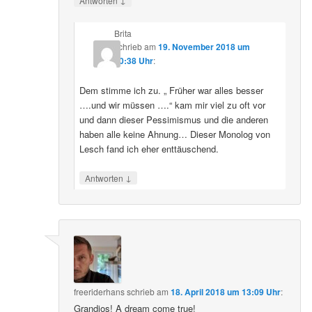
Antworten
Brita
schrieb
am
19. November 2018 um
20:38 Uhr
:
Dem stimme ich zu. „ Früher war alles besser
….und wir müssen ….“ kam mir viel zu oft vor
und dann dieser Pessimismus und die anderen
haben alle keine Ahnung… Dieser Monolog von
Lesch fand ich eher enttäuschend.
↓
Antworten
freeriderhans
schrieb
am
18. April 2018 um 13:09 Uhr
:
Grandios! A dream come true!