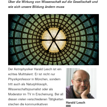
m
u
n
n
Über die Wirkung von Wissenschaft auf die Gesellschaft und
g
a
wie sich unsere Bildung ändern muss
ä
n
e
v
n
i
r
d
g
a
e
ä
t
i
n
r
o
n
I
e
n
n
Der Astrophysiker Harald Lesch ist ein
h
I
echtes Multitalent: Er ist nicht nur
Physikprofessor in München, sondern
a
n
tritt auch als Naturphilosoph,
Wissenschaftsjournalist oder als
l
h
Moderator im TV in Erscheinung. Bei all
diesen vielen verschiedenen Tätigkeiten
Harald Lesch
t
a
stechen die kommunikativen