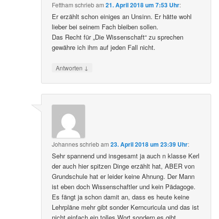
Fettham
schrieb
am
21. April 2018 um 7:53 Uhr
:
Er erzählt schon einiges an Unsinn. Er hätte wohl
lieber bei seinem Fach bleiben sollen.
Das Recht für „Die Wissenschaft“ zu sprechen
gewähre ich ihm auf jeden Fall nicht.
↓
Antworten
Johannes
schrieb
am
23. April 2018 um 23:39 Uhr
:
Sehr spannend und insgesamt ja auch n klasse Kerl
der auch hier spitzen Dinge erzählt hat, ABER von
Grundschule hat er leider keine Ahnung. Der Mann
ist eben doch Wissenschaftler und kein Pädagoge.
Es fängt ja schon damit an, dass es heute keine
Lehrpläne mehr gibt sonder Kerncuricula und das ist
nicht einfach ein tolles Wort sondern es gibt