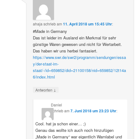
ahaja
schrieb
am
11. April 2018 um 15:45 Uhr
:
#Made in Germany
Das ist leider im Ausland ein Merkmal für sehr
günstige Waren gewesen und nicht für Wertarbeit.
Das haben wir uns herbei fantasiert.
https://www.swr.de/swr2/programm/sendungen/essa
y/der-staat-im-
staat/-/id=659852/did=21100158/nid=659852/12t14a
6/index.html
↓
Antworten
Daniel
schrieb
am
7. Juni 2018 um 23:23 Uhr
:
Cool. hat ja schon einer… ;)
Genau das wollte ich auch noch hinzufügen
„Made in Germany“ war eigentlich Warnlabel und