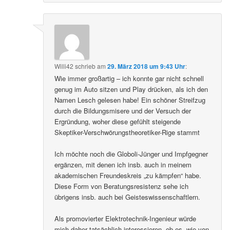
Willi42
schrieb
am
29. März 2018 um 9:43 Uhr
:
Wie immer großartig – ich konnte gar nicht schnell
genug im Auto sitzen und Play drücken, als ich den
Namen Lesch gelesen habe! Ein schöner Streifzug
durch die Bildungsmisere und der Versuch der
Ergründung, woher diese gefühlt steigende
Skeptiker-Verschwörungstheoretiker-Rige stammt
Ich möchte noch die Globoli-Jünger und Impfgegner
ergänzen, mit denen ich insb. auch in meinem
akademischen Freundeskreis „zu kämpfen“ habe.
Diese Form von Beratungsresistenz sehe ich
übrigens insb. auch bei Geisteswissenschaftlern.
Als promovierter Elektrotechnik-Ingenieur würde
mich daher tatsächlich interessieren, ob es, wie von