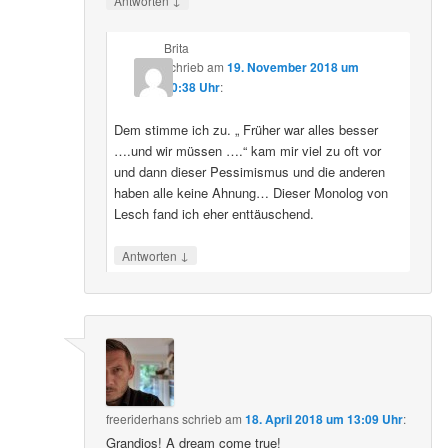
Antworten
Brita
schrieb
am
19. November 2018 um
20:38 Uhr
:
Dem stimme ich zu. „ Früher war alles besser
….und wir müssen ….“ kam mir viel zu oft vor
und dann dieser Pessimismus und die anderen
haben alle keine Ahnung… Dieser Monolog von
Lesch fand ich eher enttäuschend.
↓
Antworten
freeriderhans
schrieb
am
18. April 2018 um 13:09 Uhr
:
Grandios! A dream come true!