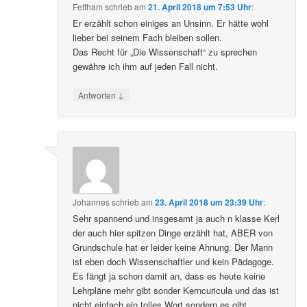
Fettham
schrieb
am
21. April 2018 um 7:53 Uhr
:
Er erzählt schon einiges an Unsinn. Er hätte wohl
lieber bei seinem Fach bleiben sollen.
Das Recht für „Die Wissenschaft“ zu sprechen
gewähre ich ihm auf jeden Fall nicht.
↓
Antworten
Johannes
schrieb
am
23. April 2018 um 23:39 Uhr
:
Sehr spannend und insgesamt ja auch n klasse Kerl
der auch hier spitzen Dinge erzählt hat, ABER von
Grundschule hat er leider keine Ahnung. Der Mann
ist eben doch Wissenschaftler und kein Pädagoge.
Es fängt ja schon damit an, dass es heute keine
Lehrpläne mehr gibt sonder Kerncuricula und das ist
nicht einfach ein tolles Wort sondern es gibt