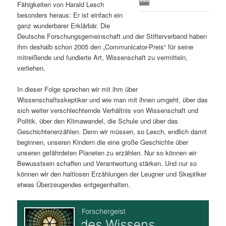
Fähigkeiten von Harald Lesch
s
l
besonders heraus: Er ist einfach ein
ganz wunderbarer Erklärbär. Die
p
t
Deutsche Forschungsgemeinschaft und der Stifterverband haben
ihm deshalb schon 2005 den „Communicator-Preis“ für seine
r
s
mitreißende und fundierte Art, Wissenschaft zu vermitteln,
verliehen.
i
p
In dieser Folge sprechen wir mit ihm über
Wissenschaftsskeptiker und wie man mit ihnen umgeht, über das
n
r
sich weiter verschlechternde Verhältnis von Wissenschaft und
Politik, über den Klimawandel, die Schule und über das
g
i
Geschichtenerzählen. Denn wir müssen, so Lesch, endlich damit
beginnen, unseren Kindern die eine große Geschichte über
e
n
unseren gefährdeten Planeten zu erzählen. Nur so können wir
Bewusstsein schaffen und Verantwortung stärken. Und nur so
n
g
können wir den haltlosen Erzählungen der Leugner und Skeptiker
etwas Überzeugendes entgegenhalten.
e
n