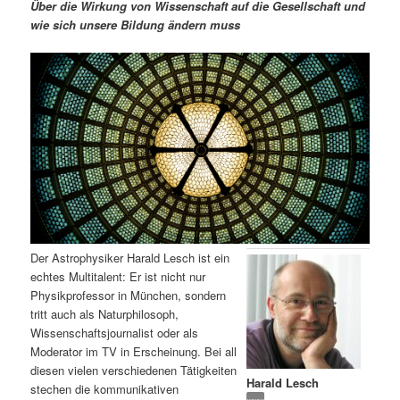
m
u
n
n
Über die Wirkung von Wissenschaft auf die Gesellschaft und
g
a
wie sich unsere Bildung ändern muss
ä
n
e
v
n
i
r
d
g
a
e
ä
t
i
n
r
o
n
I
e
n
n
Der Astrophysiker Harald Lesch ist ein
h
I
echtes Multitalent: Er ist nicht nur
Physikprofessor in München, sondern
a
n
tritt auch als Naturphilosoph,
Wissenschaftsjournalist oder als
l
h
Moderator im TV in Erscheinung. Bei all
diesen vielen verschiedenen Tätigkeiten
Harald Lesch
t
a
stechen die kommunikativen