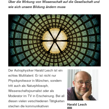
m
u
n
n
Über die Wirkung von Wissenschaft auf die Gesellschaft und
g
a
wie sich unsere Bildung ändern muss
ä
n
e
v
n
i
r
d
g
a
e
ä
t
i
n
r
o
n
I
e
n
n
Der Astrophysiker Harald Lesch ist ein
h
I
echtes Multitalent: Er ist nicht nur
Physikprofessor in München, sondern
a
n
tritt auch als Naturphilosoph,
Wissenschaftsjournalist oder als
l
h
Moderator im TV in Erscheinung. Bei all
diesen vielen verschiedenen Tätigkeiten
Harald Lesch
t
a
stechen die kommunikativen