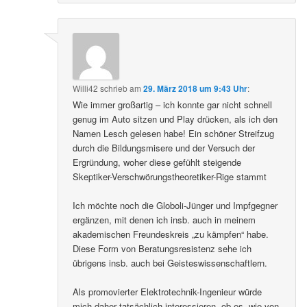
Willi42
schrieb
am
29. März 2018 um 9:43 Uhr
:
Wie immer großartig – ich konnte gar nicht schnell
genug im Auto sitzen und Play drücken, als ich den
Namen Lesch gelesen habe! Ein schöner Streifzug
durch die Bildungsmisere und der Versuch der
Ergründung, woher diese gefühlt steigende
Skeptiker-Verschwörungstheoretiker-Rige stammt
Ich möchte noch die Globoli-Jünger und Impfgegner
ergänzen, mit denen ich insb. auch in meinem
akademischen Freundeskreis „zu kämpfen“ habe.
Diese Form von Beratungsresistenz sehe ich
übrigens insb. auch bei Geisteswissenschaftlern.
Als promovierter Elektrotechnik-Ingenieur würde
mich daher tatsächlich interessieren, ob es, wie von