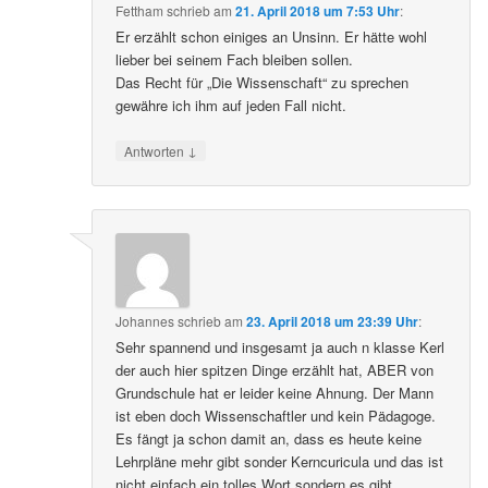
Fettham
schrieb
am
21. April 2018 um 7:53 Uhr
:
Er erzählt schon einiges an Unsinn. Er hätte wohl
lieber bei seinem Fach bleiben sollen.
Das Recht für „Die Wissenschaft“ zu sprechen
gewähre ich ihm auf jeden Fall nicht.
↓
Antworten
Johannes
schrieb
am
23. April 2018 um 23:39 Uhr
:
Sehr spannend und insgesamt ja auch n klasse Kerl
der auch hier spitzen Dinge erzählt hat, ABER von
Grundschule hat er leider keine Ahnung. Der Mann
ist eben doch Wissenschaftler und kein Pädagoge.
Es fängt ja schon damit an, dass es heute keine
Lehrpläne mehr gibt sonder Kerncuricula und das ist
nicht einfach ein tolles Wort sondern es gibt