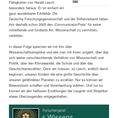
Fähigkeiten von Harald Lesch
s
l
besonders heraus: Er ist einfach ein
ganz wunderbarer Erklärbär. Die
p
t
Deutsche Forschungsgemeinschaft und der Stifterverband haben
ihm deshalb schon 2005 den „Communicator-Preis“ für seine
r
s
mitreißende und fundierte Art, Wissenschaft zu vermitteln,
verliehen.
i
p
In dieser Folge sprechen wir mit ihm über
Wissenschaftsskeptiker und wie man mit ihnen umgeht, über das
n
r
sich weiter verschlechternde Verhältnis von Wissenschaft und
Politik, über den Klimawandel, die Schule und über das
g
i
Geschichtenerzählen. Denn wir müssen, so Lesch, endlich damit
beginnen, unseren Kindern die eine große Geschichte über
e
n
unseren gefährdeten Planeten zu erzählen. Nur so können wir
Bewusstsein schaffen und Verantwortung stärken. Und nur so
n
g
können wir den haltlosen Erzählungen der Leugner und Skeptiker
etwas Überzeugendes entgegenhalten.
e
n