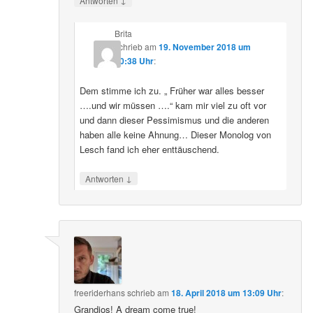
Antworten
Brita
schrieb
am
19. November 2018 um
20:38 Uhr
:
Dem stimme ich zu. „ Früher war alles besser
….und wir müssen ….“ kam mir viel zu oft vor
und dann dieser Pessimismus und die anderen
haben alle keine Ahnung… Dieser Monolog von
Lesch fand ich eher enttäuschend.
↓
Antworten
freeriderhans
schrieb
am
18. April 2018 um 13:09 Uhr
:
Grandios! A dream come true!