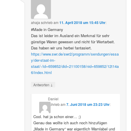
ahaja
schrieb
am
11. April 2018 um 15:45 Uhr
:
#Made in Germany
Das ist leider im Ausland ein Merkmal für sehr
günstige Waren gewesen und nicht für Wertarbeit.
Das haben wir uns herbei fantasiert.
https://www.swr.de/swr2/programm/sendungen/essa
y/der-staat-im-
staat/-/id=659852/did=21100158/nid=659852/12t14a
6/index.html
↓
Antworten
Daniel
schrieb
am
7. Juni 2018 um 23:23 Uhr
:
Cool. hat ja schon einer… ;)
Genau das wollte ich auch noch hinzufügen
„Made in Germany“ war eigentlich Warnlabel und